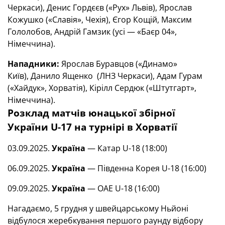
Черкаси), Денис Гордєєв («Рух» Львів), Ярослав
Кожушко («Славія», Чехія), Єгор Кощій, Максим
Гололобов, Андрій Гамзик (усі — «Баєр 04»,
Німеччина).
Нападники:
Ярослав Буравцов («Динамо»
Київ), Данило Ященко (ЛНЗ Черкаси), Адам Гурам
(«Хайдук», Хорватія), Кірілл Сердюк («Штутгарт»,
Німеччина).
Розклад матчів юнацької збірної
України
U-17
на турнірі в Хорватії
03.09.2025.
Україна
— Катар U-18 (18:00)
06.09.2025.
Україна
— Південна Корея U-18 (16:00)
09.09.2025.
Україна
— ОАЕ U-18 (16:00)
Нагадаємо, 5 грудня у швейцарському Ньйоні
відбулося жеребкування першого раунду відбору