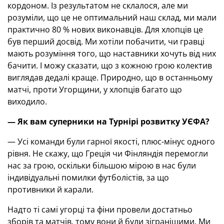
кордоном. Із результатом не склалося, але ми
розуміли, що це не оптимальний наш склад, ми мали
практично 80 % нових виконавців. Для хлопців це
був перший досвід. Ми хотіли побачити, чи гравці
мають розуміння того, що наставники хочуть від них
бачити. І можу сказати, що з кожною грою колектив
виглядав дедалі краще. Природно, що в останньому
матчі, проти Угорщини, у хлопців багато що
виходило.
— Як вам суперники
на
Т
урнір
і
розвитку УЄФА?
— Усі команди були гарної якості, плюс-мінус одного
рівня. Не скажу, що Греція чи Фінляндія перемогли
нас за грою, оскільки більшою мірою в нас були
індивідуальні помилки футболістів, за що
противники й карали.
Надто ті самі угорці та фіни провели достатньо
зборів та матчів, тому вони й були зігранішими. Ми