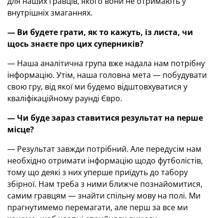
для наших гравців, якого вони не отримають у
внутрішніх змаганнях.
— Ви будете грати, як то кажуть, із листа, чи
щось знаєте про цих суперників?
— Наша аналітична група вже надала нам потрібну
інформацію. Утім, наша головна мета — побудувати
свою гру, від якої ми будемо відштовхуватися у
кваліфікаційному раунді Євро.
— Чи буде зараз ставитися результат на перше
місце?
— Результат завжди потрібний. Але передусім нам
необхідно отримати інформацію щодо футболістів,
тому що деякі з них уперше приїдуть до табору
збірної. Нам треба з ними ближче познайомитися,
самим гравцям — знайти спільну мову на полі. Ми
прагнутимемо перемагати, але перш за все ми