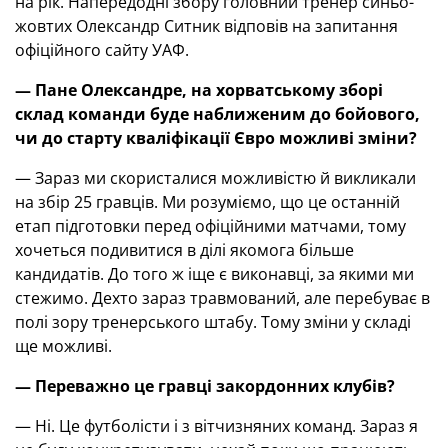
на рік. Напередодні збору головний тренер синьо-
жовтих Олександр Ситник відповів на запитання
офіційного сайту УАФ.
— Пане Олександре, на хорватському зборі
склад команди буде наближеним до бойового,
чи до старту кваліфікації Євро можливі зміни?
— Зараз ми скористалися можливістю й викликали
на збір 25 гравців. Ми розуміємо, що це останній
етап підготовки перед офіційними матчами, тому
хочеться подивитися в ділі якомога більше
кандидатів. До того ж іще є виконавці, за якими ми
стежимо. Дехто зараз травмований, але перебуває в
полі зору тренерського штабу. Тому зміни у складі
ще можливі.
— Переважно це гравці закордонних клубів?
— Ні. Це футболісти і з вітчизняних команд. Зараз я