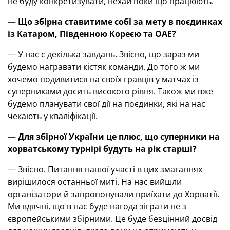
не буду конкретизувати, нехай поки що працюють.
— Що збірна ставитиме собі за мету в поєдинках
із Катаром, Південною Кореєю та ОАЕ?
— У нас є декілька завдань. Звісно, що зараз ми
будемо награвати кістяк команди. До того ж ми
хочемо подивитися на своїх гравців у матчах із
суперниками досить високого рівня. Також ми вже
будемо планувати свої дії на поєдинки, які на нас
чекають у кваліфікації.
— Для збірної України це плюс, що суперники на
хорватському турнірі будуть на рік старші?
— Звісно. Питання нашої участі в цих змаганнях
вирішилося останньої миті. На нас вийшли
організатори й запропонували приїхати до Хорватії.
Ми вдячні, що в нас буде нагода зіграти не з
європейськими збірними. Це буде безцінний досвід