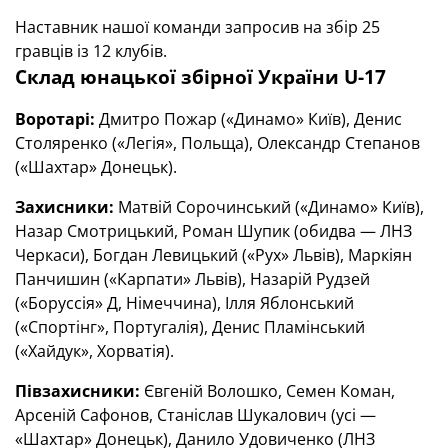
Наставник нашої команди запросив на збір 25
гравців із 12 клубів.
Склад юнацької збірної України U-17
Воротарі:
Дмитро Пожар («Динамо» Київ), Денис
Столяренко («Легія», Польща), Олександр Степанов
(«Шахтар» Донецьк).
Захисники:
Матвій Сорочинський («Динамо» Київ),
Назар Смотрицький, Роман Шупик (обидва — ЛНЗ
Черкаси), Богдан Левицький («Рух» Львів), Маркіян
Панчишин («Карпати» Львів), Назарій Рудзей
(«Боруссія» Д, Німеччина), Ілля Яблонський
(«Спортінг», Португалія), Денис Пламінський
(«Хайдук», Хорватія).
Півзахисники:
Євгеній Волошко, Семен Коман,
Арсеній Сафонов, Станіслав Шукалович (усі —
«Шахтар» Донецьк), Данило Удовиченко (ЛНЗ