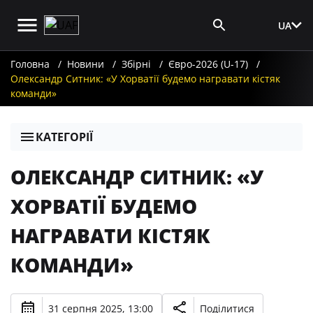
UA
Вхід для ЗМІ
Головна
Новини
Збірні
Євро-2026 (U-17)
Олександр Ситник: «У Хорватії будемо награвати кістяк
команди»
КАТЕГОРІЇ
ОЛЕКСАНДР СИТНИК: «У
ХОРВАТІЇ БУДЕМО
НАГРАВАТИ КІСТЯК
КОМАНДИ»
31 серпня 2025, 13:00
Поділитися