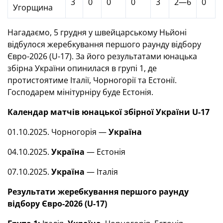
3
0
0
0
3
2—6
0
Угорщина
Нагадаємо, 5 грудня у швейцарському Ньйоні
відбулося жеребкування першого раунду відбору
Євро-2026 (U-17). За його результатами юнацька
збірна України опинилася в групі 1, де
протистоятиме Італії, Чорногорії та Естонії.
Господарем мінітурніру буде Естонія.
Календар матчів юнацької збірної України U-17
01.10.2025. Чорногорія —
Україна
04.10.2025.
Україна
— Естонія
07.10.2025.
Україна
— Італія
Результати жеребкування першого раунду
відбору Євро-2026 (U-17)