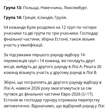
Група 13:
Польща, Німеччина, Люксембург.
Група 14:
Греція, Ісландія, Грузія.
54 команди були розділені на 12 груп по чотири
учасники та дві групи по три учасники. Господар
фінальної частини, збірна Естонії, також візьме
участь у кваліфікації.
За підсумками першого раунду відбору 14
переможців груп і 14 команд, які посядуть другі
місця, вийдуть до другого раунду в Лізі A. Решта 26
команд візьмуть участь у другому раунді в Лізі B.
Збірні, що потраплять до другого раунду відбору в
Лізі А, навесні 2026 року змагатимуться за сім
путівок до фінальної частини Євро-2026 (U-17).
Естонія як господар турніру отримала перепустку
автоматично. Відзначимо, що відбірний раунд у Лізі