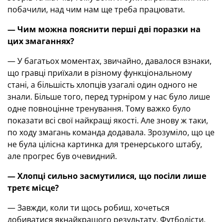
побачили, над чим нам ще треба працювати.
— Чим
можна пояснити перші дві поразки на
цих змаганнях?
— У багатьох моментах, звичайно, давалося взнаки,
що гравці приїхали в різному функціональному
стані, а більшість хлопців узагалі один одного не
знали. Більше того, перед турніром у нас було лише
одне повноцінне тренування. Тому важко було
показати всі свої найкращі якості. Але знову ж таки,
по ходу змагань команда додавала. Зрозуміло, що це
не була цілісна картинка для тренерського штабу,
але прогрес був очевидний.
— Хлопці сильно засмутилися, що посіли лише
третє місце?
— Завжди, коли ти щось робиш, хочеться
добиватися якнайкращого результату. Футболісти,