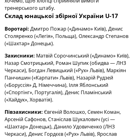
хочемо, щоб хлопці сприйняли вимоги
тренерського штабу.
Склад юнацької збірної України U-17
Воротарі:
Дмитро Пожар («Динамо» Київ), Денис
Столяренко («Легія», Польща), Олександр Степанов
(«Шахтар» Донецьк).
Захисники:
Матвій Сорочинський («Динамо» Київ),
Назар Смотрицький, Роман Шупик (обидва — ЛНЗ
Черкаси), Богдан Левицький («Рух» Львів), Маркіян
Панчишин («Карпати» Львів), Назарій Рудзей
(«Боруссія» Д, Німеччина), Ілля Яблонський
(«Спортінг», Португалія), Денис Пламінський
(«Хайдук», Хорватія).
Півзахисники:
Євгеній Волошко, Семен Коман,
Арсеній Сафонов, Станіслав Шукалович (усі —
«Шахтар» Донецьк), Данило Удовиченко (ЛНЗ
Черкаси), Денис Гордєєв («Рух» Львів), Ярослав