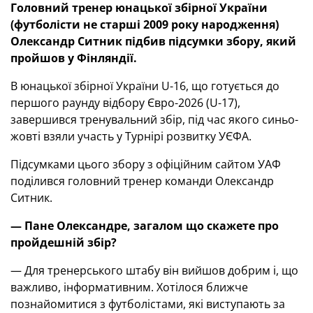
Головний тренер юнацької збірної України
(футболісти не старші 2009 р
оку
народження)
Олександр Ситник підбив підсумки збору, який
пройшов у Фінляндії.
В юнацької збірної України U-16, що готується до
першого раунду відбору Євро-2026 (U-17),
завершився тренувальний збір, під час якого синьо-
жовті взяли участь у Турнірі розвитку УЄФА.
Підсумками цього збору з офіційним сайтом УАФ
поділився головний тренер команди Олександр
Ситник.
—
Пане
Олександре, загалом що скаже
те
про
пройдешній збір?
— Для тренерського штабу він вийшов добрим і, що
важливо, інформативним. Хотілося ближче
познайомитися з футболістами, які виступають за