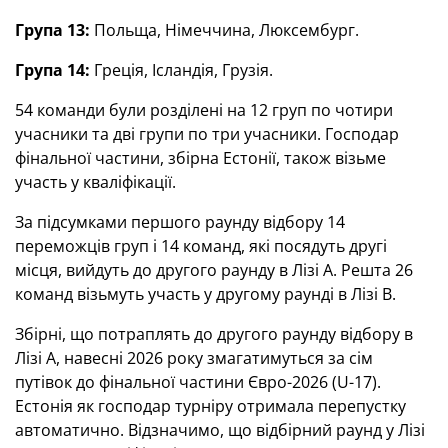
Група 13:
Польща, Німеччина, Люксембург.
Група 14:
Греція, Ісландія, Грузія.
54 команди були розділені на 12 груп по чотири
учасники та дві групи по три учасники. Господар
фінальної частини, збірна Естонії, також візьме
участь у кваліфікації.
За підсумками першого раунду відбору 14
переможців груп і 14 команд, які посядуть другі
місця, вийдуть до другого раунду в Лізі A. Решта 26
команд візьмуть участь у другому раунді в Лізі B.
Збірні, що потраплять до другого раунду відбору в
Лізі А, навесні 2026 року змагатимуться за сім
путівок до фінальної частини Євро-2026 (U-17).
Естонія як господар турніру отримала перепустку
автоматично. Відзначимо, що відбірний раунд у Лізі