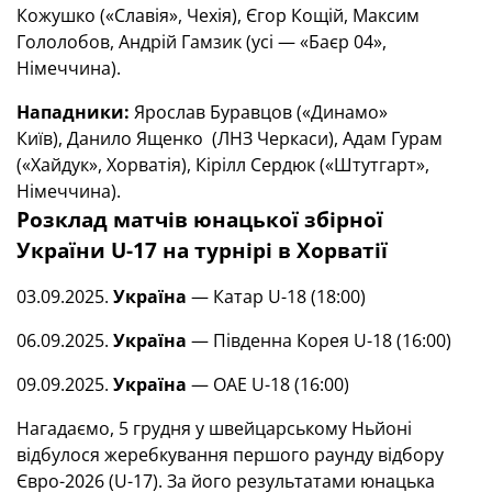
Кожушко («Славія», Чехія), Єгор Кощій, Максим
Гололобов, Андрій Гамзик (усі — «Баєр 04»,
Німеччина).
Нападники:
Ярослав Буравцов («Динамо»
Київ), Данило Ященко (ЛНЗ Черкаси), Адам Гурам
(«Хайдук», Хорватія), Кірілл Сердюк («Штутгарт»,
Німеччина).
Розклад матчів юнацької збірної
України
U-17
на турнірі в Хорватії
03.09.2025.
Україна
— Катар U-18 (18:00)
06.09.2025.
Україна
— Південна Корея U-18 (16:00)
09.09.2025.
Україна
— ОАЕ U-18 (16:00)
Нагадаємо, 5 грудня у швейцарському Ньйоні
відбулося жеребкування першого раунду відбору
Євро-2026 (U-17). За його результатами юнацька