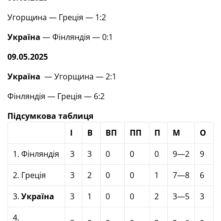
Угорщина — Греція — 1:2
Україна
— Фінляндія — 0:1
09.05.2025
Україна
— Угорщина — 2:1
Фінляндія — Греція — 6:2
Підсумкова таблиця
І
В
ВП
ПП
П
М
О
1. Фінляндія
3
3
0
0
0
9—2
9
2. Греція
3
2
0
0
1
7—8
6
3.
Україна
3
1
0
0
2
3—5
3
4.