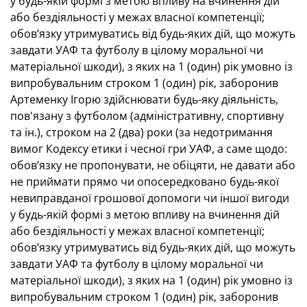
у будь-якій формі з метою впливу на вчинення дій
або бездіяльності у межах власної компетенції;
обов’язку утримуватись від будь-яких дій, що можуть
завдати УАФ та футболу в цілому моральної чи
матеріальної шкоди), з яких на 1 (один) рік умовно із
випробувальним строком 1 (один) рік, заборонив
Артеменку Ігорю здійснювати будь-яку діяльність,
пов'язану з футболом (адміністративну, спортивну
та ін.), строком на 2 (два) роки (за недотримання
вимог Кодексу етики і чесної гри УАФ, а саме щодо:
обов’язку не пропонувати, не обіцяти, не давати або
не приймати прямо чи опосередковано будь-якої
невиправданої грошової допомоги чи іншої вигоди
у будь-якій формі з метою впливу на вчинення дій
або бездіяльності у межах власної компетенції;
обов’язку утримуватись від будь-яких дій, що можуть
завдати УАФ та футболу в цілому моральної чи
матеріальної шкоди), з яких на 1 (один) рік умовно із
випробувальним строком 1 (один) рік, заборонив