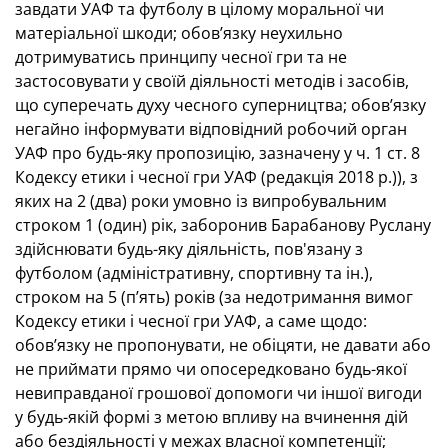
завдати УАФ та футболу в цілому моральної чи
матеріальної шкоди; обов’язку неухильно
дотримуватись принципу чесної гри та не
застосовувати у своїй діяльності методів і засобів,
що суперечать духу чесного суперництва; обов’язку
негайно інформувати відповідний робочий орган
УАФ про будь-яку пропозицію, зазначену у ч. 1 ст. 8
Кодексу етики і чесної гри УАФ (редакція 2018 р.)), з
яких на 2 (два) роки умовно із випробувальним
строком 1 (один) рік, заборонив Барабанову Руслану
здійснювати будь-яку діяльність, пов'язану з
футболом (адміністративну, спортивну та ін.),
строком на 5 (п’ять) років (за недотримання вимог
Кодексу етики і чесної гри УАФ, а саме щодо:
обов’язку не пропонувати, не обіцяти, не давати або
не приймати прямо чи опосередковано будь-якої
невиправданої грошової допомоги чи іншої вигоди
у будь-якій формі з метою впливу на вчинення дій
або бездіяльності у межах власної компетенції;