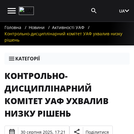
UA
Вхід для ЗМІ
Головна
Новини
Активності УАФ
Контрольно-дисциплінарний комітет УАФ ухвалив низку
рішень
КАТЕГОРІЇ
КОНТРОЛЬНО-
ДИСЦИПЛІНАРНИЙ
КОМІТЕТ УАФ УХВАЛИВ
НИЗКУ РІШЕНЬ
30 серпня 2025, 17:21
Поділитися