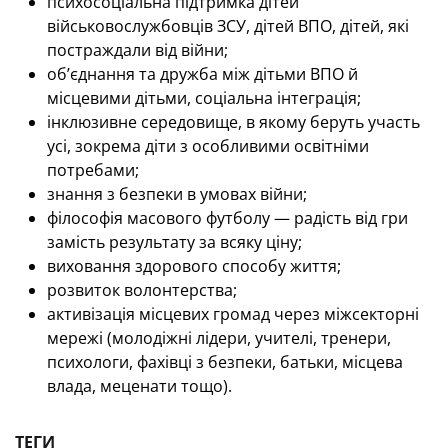
психосоціальна підтримка дітей
військовослужбовців ЗСУ, дітей ВПО, дітей, які
постраждали від війни;
об’єднання та дружба між дітьми ВПО й
місцевими дітьми, соціальна інтеграція;
інклюзивне середовище, в якому беруть участь
усі, зокрема діти з особливими освітніми
потребами;
знання з безпеки в умовах війни;
філософія масового футболу — радість від гри
замість результату за всяку ціну;
виховання здорового способу життя;
розвиток волонтерства;
активізація місцевих громад через міжсекторні
мережі (молодіжні лідери, учителі, тренери,
психологи, фахівці з безпеки, батьки, місцева
влада, меценати тощо).
ТЕГИ