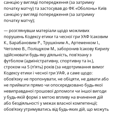
санкцію у вигляді попередження (за затримку
початку матчу) та застосував до ФК «Оболонь» Київ
санкцію у вигляді попередження (за затримку
початку матчу);
— розглянувши матеріали щодо можливих
порушень Кодексу етики та чесної гри УАФ Ісаковим
К., Барабановим Р., Трушкіним А., Артеменком І.,
Чеголею В., Поліщуком М., заборонив Ісакову Кирилу
здійснювати будь-яку діяльність, пов'язану з
футболом (адміністративну, спортивну та ін.),
строком на 5 (п’ять) років (за недотримання вимог
Кодексу етики і чесної гри УАФ, а саме щодо:
обов’язку не пропонувати, не обіцяти, не давати або
не приймати прямо чи опосередковано будь-якої
невиправданої грошової допомоги чи іншої вигоди
у будь-якій формі з метою впливу на вчинення дій
або бездіяльності у межах власної компетенції;
обов’язку утримуватись від будь-яких дій, що можуть