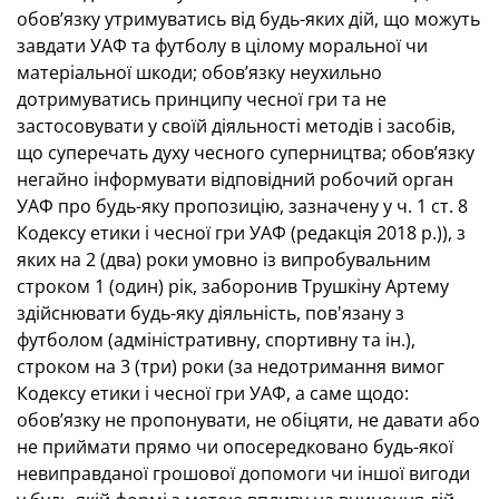
обов’язку утримуватись від будь-яких дій, що можуть
завдати УАФ та футболу в цілому моральної чи
матеріальної шкоди; обов’язку неухильно
дотримуватись принципу чесної гри та не
застосовувати у своїй діяльності методів і засобів,
що суперечать духу чесного суперництва; обов’язку
негайно інформувати відповідний робочий орган
УАФ про будь-яку пропозицію, зазначену у ч. 1 ст. 8
Кодексу етики і чесної гри УАФ (редакція 2018 р.)), з
яких на 2 (два) роки умовно із випробувальним
строком 1 (один) рік, заборонив Трушкіну Артему
здійснювати будь-яку діяльність, пов'язану з
футболом (адміністративну, спортивну та ін.),
строком на 3 (три) роки (за недотримання вимог
Кодексу етики і чесної гри УАФ, а саме щодо:
обов’язку не пропонувати, не обіцяти, не давати або
не приймати прямо чи опосередковано будь-якої
невиправданої грошової допомоги чи іншої вигоди