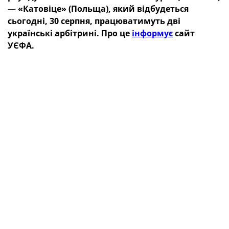
— «Катовіце» (Польща), який відбудеться
сьогодні, 30 серпня, працюватимуть дві
українські арбітрині. Про це
інформує
сайт
УЄФА.
Обов’язки одного з помічників на лінії головного
арбітра Дебори Б’янчі (Італія) виконуватиме
Олександра Вдовіна. А в ролі четвертого арбітра
виступить Крістіна Козорог.
ТЕГИ
УАФ