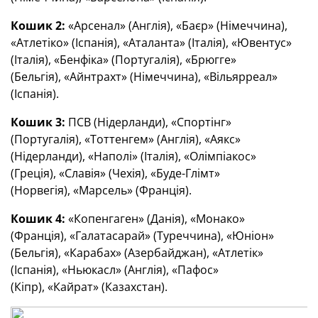
Кошик 2:
«Арсенал» (Англія), «Баєр» (Німеччина),
«Атлетіко» (Іспанія), «Аталанта» (Італія), «Ювентус»
(Італія), «Бенфіка» (Португалія), «Брюгге»
(Бельгія), «Айнтрахт» (Німеччина), «Вільярреал»
(Іспанія).
Кошик 3:
ПСВ (Нідерланди), «Спортінг»
(Португалія), «Тоттенгем» (Англія), «Аякс»
(Нідерланди), «Наполі» (Італія), «Олімпіакос»
(Греція), «Славія» (Чехія), «Буде-Глімт»
(Норвегія), «Марсель» (Франція).
Кошик 4:
«Копенгаген» (Данія), «Монако»
(Франція), «Галатасарай» (Туреччина), «Юніон»
(Бельгія), «Карабах» (Азербайджан), «Атлетік»
(Іспанія), «Ньюкасл» (Англія), «Пафос»
(Кіпр), «Кайрат» (Казахстан).