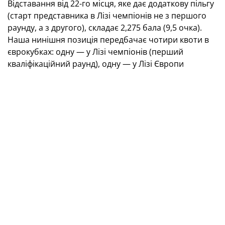
Відставання від 22-го місця, яке дає додаткову пільгу
(старт представника в Лізі чемпіонів не з першого
раунду, а з другого), складає 2,275 бала (9,5 очка).
Наша нинішня позиція передбачає чотири квоти в
єврокубках: одну — у Лізі чемпіонів (перший
кваліфікаційний раунд), одну — у Лізі Європи
(перший кваліфікаційний раунд) та дві — у Лізі
конференцій (другий кваліфікаційний раунд).
Ця таблиця формує представництво на
єврокубковий сезон-2027/2028.
Із таблиці коефіцієнтів УЄФА
21/22
22/23
23/24
24
1
Англія
21.000
23.000
17.375
29
2
Італія
15.714
22.357
21.000
21
3
Іспанія
18.428
16.571
16.062
23