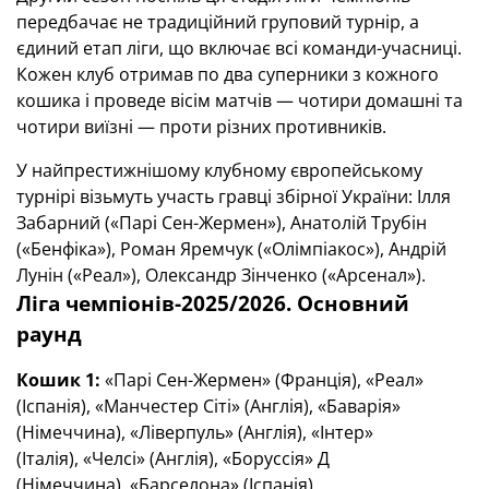
передбачає не традиційний груповий турнір, а
єдиний етап ліги, що включає всі команди-учасниці.
Кожен клуб отримав по два суперники з кожного
кошика і проведе вісім матчів — чотири домашні та
чотири виїзні — проти різних противників.
У найпрестижнішому клубному європейському
турнірі візьмуть участь гравці збірної України: Ілля
Забарний («Парі Сен-Жермен»), Анатолій Трубін
(«Бенфіка»), Роман Яремчук («Олімпіакос»), Андрій
Лунін («Реал»), Олександр Зінченко («Арсенал»).
Ліга чемпіонів-2025/2026. Основний
раунд
Кошик 1:
«Парі Сен-Жермен» (Франція), «Реал»
(Іспанія), «Манчестер Сіті» (Англія), «Баварія»
(Німеччина), «Ліверпуль» (Англія), «Інтер»
(Італія), «Челсі» (Англія), «Боруссія» Д
(Німеччина), «Барселона» (Іспанія).