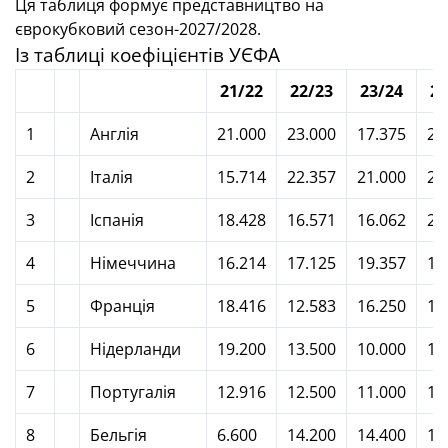
Ця таблиця формує представництво на
єврокубковий сезон-2027/2028.
Із таблиці коефіцієнтів УЄФА
21/22
22/23
23/24
24
1
Англія
21.000
23.000
17.375
29
2
Італія
15.714
22.357
21.000
21
3
Іспанія
18.428
16.571
16.062
23
4
Німеччина
16.214
17.125
19.357
18
5
Франція
18.416
12.583
16.250
17
6
Нідерланди
19.200
13.500
10.000
15
7
Португалія
12.916
12.500
11.000
16
8
Бельгія
6.600
14.200
14.400
15