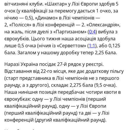
вітчизняні клуби. «Шахтар» у Лізі Європи здобув 5
очок (у кваліфікації за перемогу дається 1 очко, за
нічию — 0,5), «Динамо» в Лізі чемпіонів —
2, «Полісся» в Лізі конференцій — 2. «Олександрія»,
на жаль, після дуелі з «Партизаном» (
0:4
) вибула з
єврокубків. Цього тижня наша асоціація здобула
лише 0,5 очка (нічия із «Серветтом» (
1:1
), або 0,125
бала. Загалом у нашому доробку тепер 2,25 бала.
Наразі Україна посідає 27-й рядок у реєстрі.
Відставання від 22-го місця, яке дає додаткову пільгу
(старт представника в Лізі чемпіонів не з першого
раунду, а з другого), складає 2,275 бала (9,5 очка).
Наша нинішня позиція передбачає чотири квоти в
єврокубках: одну — у Лізі чемпіонів (перший
кваліфікаційний раунд), одну — у Лізі Європи
(перший кваліфікаційний раунд) та дві — у Лізі
конференцій (другий кваліфікаційний раунд).