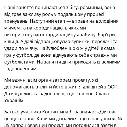
Наші заняття починаються з бігу, розминки, вона
відіграє важливу роль у подальшому процесі
тренувань. Наступний етап — вправи на володіння
м’ячем та на координацію, в яких ми
використовуємо координаційну драбину, бар’єри,
кільця. А далі відпрацьовуємо зупинки, передачі та
удари по м’ячу. Найулюбленішою ж у дітей є сама
гра у футбол, де вони відчувають себе справжніми
футболістами. На заняття діти приходять із великим
задоволенням.
Ми вдячні всім організаторам проєкту, які
допомагають втілити його в життя для дітей з ООП.
Діти щасливі та задоволені, і це головне. Слава
Україні!»
Батько учасника Костянтина Л. зазначає: «Для нас
це щось нове. Коли ми дізналися, що в нас у школі №
35 запрацював цей проєкт, ми погодилися взяти в