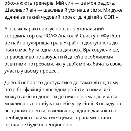
обожнюють тренерів. Мій син — це моя радість.
Щасливий він — щаслива й уся наша сім’я. Ми дуже
вдячні за такий чудовий проєкт для дітей з ООП!»
А ось як характеризує проєкт регіональний
координатор від ЧОАФ Анатолій Свистун: «Футбол —
це найпопулярніша гра в Україні, і доступність до
нього має бути однакова для всіх. Враховуючи це,
справедливо не забувати й дітей з особливими
освітніми потребами, які у своїх мріях бачать свою
участь у цьому процесі.
Доволі непросто достукатися до таких діток, тому
потрібні фахівці з досвідом роботи з ними, які
можуть якісно донести до них інформацію й дати
можливість спробувати себе у футболі. З огляду на
всі ці компоненти, важливість, відповідальність і
необхідність займатися цими справами точно
ніколи не буде переоціненою.