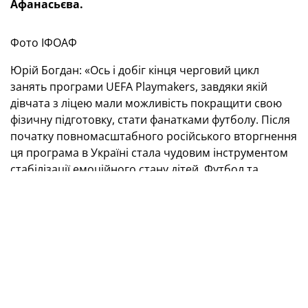
Афанасьєва.
Фото ІФОАФ
Юрій Богдан: «Ось і добіг кінця черговий цикл
занять програми UEFA Playmakers, завдяки якій
дівчата з ліцею мали можливість покращити свою
фізичну підготовку, стати фанатками футболу. Після
початку повномасштабного російського вторгнення
ця програма в Україні стала чудовим інструментом
стабілізації емоційного стану дітей. Футбол та
веселощі допомагають дівчаткам відчути
згуртованість, підтримку та дружнє плече.
Це програма, що забезпечує дівчатам інноваційний,
веселий та безпечний вступ до навчання футболу
через гру та магію розповіді (сторітелінг).
Фото ІФОАФ