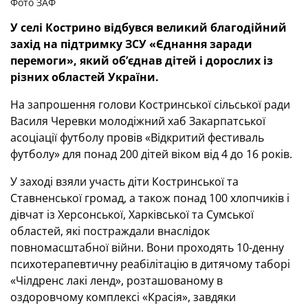
Фото ЗАФ
У селі Кострино відбувся великий благодійний
захід на підтримку ЗСУ «Єднання заради
перемоги», який об’єднав дітей і дорослих із
різних областей України.
На запрошення голови Костринської сільської ради
Василя Черевки молодіжний хаб Закарпатської
асоціації футболу провів «Відкритий фестиваль
футболу» для понад 200 дітей віком від 4 до 16 років.
У заході взяли участь діти Костринської та
Ставненської громад, а також понад 100 хлопчиків і
дівчат із Херсонської, Харківської та Сумської
областей, які постраждали внаслідок
повномасштабної війни. Вони проходять 10-денну
психотерапевтичну реабілітацію в дитячому таборі
«Чілдренс лакі ленд», розташованому в
оздоровчому комплексі «Красія», завдяки