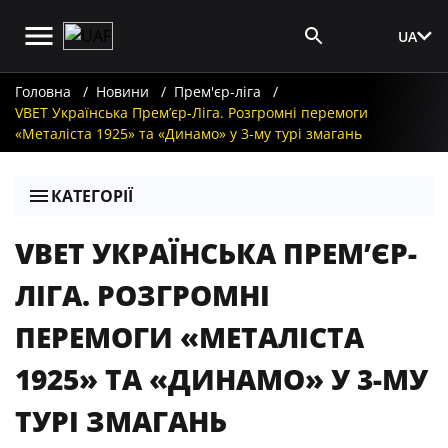
UA
Вхід для ЗМІ
Головна
Новини
Прем'єр-ліга
VBET Українська Премʼєр-Ліга. Розгромні перемоги
«Металіста 1925» та «Динамо» у 3-му турі змагань
КАТЕГОРІЇ
VBET УКРАЇНСЬКА ПРЕМʼЄР-
ЛІГА. РОЗГРОМНІ
ПЕРЕМОГИ «МЕТАЛІСТА
1925» ТА «ДИНАМО» У 3-МУ
ТУРІ ЗМАГАНЬ