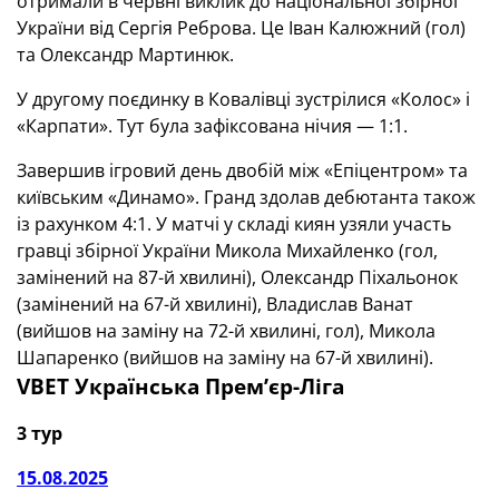
отримали в червні виклик до національної збірної
України від Сергія Реброва. Це Іван Калюжний (гол)
та Олександр Мартинюк.
У другому поєдинку в Ковалівці зустрілися «Колос» і
«Карпати». Тут була зафіксована нічия — 1:1.
Завершив ігровий день двобій між «Епіцентром» та
київським «Динамо». Гранд здолав дебютанта також
із рахунком 4:1. У матчі у складі киян узяли участь
гравці збірної України Микола Михайленко (гол,
замінений на 87-й хвилині), Олександр Піхальонок
(замінений на 67-й хвилині), Владислав Ванат
(вийшов на заміну на 72-й хвилині, гол), Микола
Шапаренко (вийшов на заміну на 67-й хвилині).
VBET Українська Премʼєр-Ліга
3 тур
15.08.2025