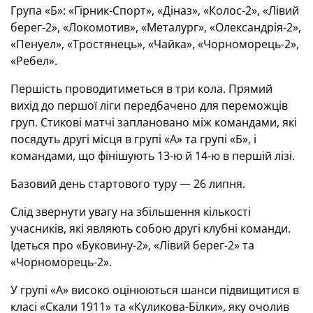
Група «Б»: «Гірник-Спорт», «Діназ», «Колос-2», «Лівий
берег-2», «Локомотив», «Металург», «Олександрія-2»,
«Пенуел», «Тростянець», «Чайка», «Чорноморець-2»,
«Ребел».
Першість проводитиметься в три кола. Прямий
вихід до першої ліги передбачено для переможців
груп. Стикові матчі заплановано між командами, які
посядуть другі місця в групі «А» та групі «Б», і
командами, що фінішують 13-ю й 14-ю в першій лізі.
Базовий день стартового туру — 26 липня.
Слід звернути увагу на збільшення кількості
учасників, які являють собою другі клубні команди.
Ідеться про «Буковину-2», «Лівий берег-2» та
«Чорноморець-2».
У групі «А» високо оцінюються шанси підвищитися в
класі «Скали 1911» та «Куликова-Білки», яку очолив