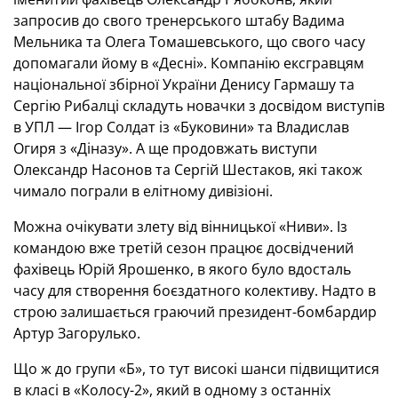
запросив до свого тренерського штабу Вадима
Мельника та Олега Томашевського, що свого часу
допомагали йому в «Десні». Компанію ексгравцям
національної збірної України Денису Гармашу та
Сергію Рибалці складуть новачки з досвідом виступів
в УПЛ — Ігор Солдат із «Буковини» та Владислав
Огиря з «Діназу». А ще продовжать виступи
Олександр Насонов та Сергій Шестаков, які також
чимало пограли в елітному дивізіоні.
Можна очікувати злету від вінницької «Ниви». Із
командою вже третій сезон працює досвідчений
фахівець Юрій Ярошенко, в якого було вдосталь
часу для створення боєздатного колективу. Надто в
строю залишається граючий президент-бомбардир
Артур Загорулько.
Що ж до групи «Б», то тут високі шанси підвищитися
в класі в «Колосу-2», який в одному з останніх