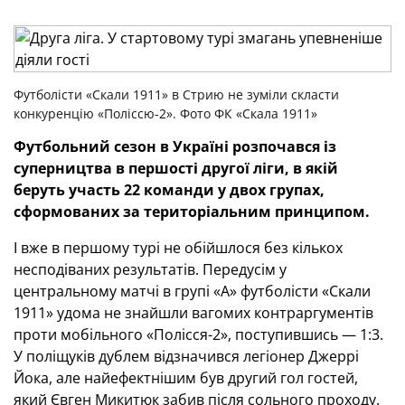
Футболісти «Скали 1911» в Стрию не зуміли скласти
конкуренцію «Поліссю-2». Фото ФК «Скала 1911»
Футбольний сезон в Україні розпочався із
суперництва в першості другої ліги, в якій
беруть участь 22 команди у двох групах,
сформованих за територіальним принципом.
І вже в першому турі не обійшлося без кількох
несподіваних результатів. Передусім у
центральному матчі в групі «А» футболісти «Скали
1911» удома не знайшли вагомих контраргументів
проти мобільного «Полісся-2», поступившись — 1:3.
У поліщуків дублем відзначився легіонер Джеррі
Йока, але найефектнішим був другий гол гостей,
який Євген Микитюк забив після сольного проходу.