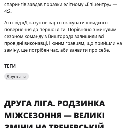
спарингів завдав поразки елітному «Епіцентру» —
4:2.
А от від «Діназу» не варто очікувати швидкого
повернення до першої ліги. Порівняно з минулим
сезоном команду з Вишгорода залишили всі
провідні виконавці, і юним гравцям, що прийшли на
заміну, ще потрібен час, аби заявити про себе.
ТЕГИ
Друга ліга
ДРУГА ЛІГА. РОДЗИНКА
МІЖСЕЗОННЯ — ВЕЛИКІ
ЗМІНИ НА ТРЕНЕРСЬКІЙ