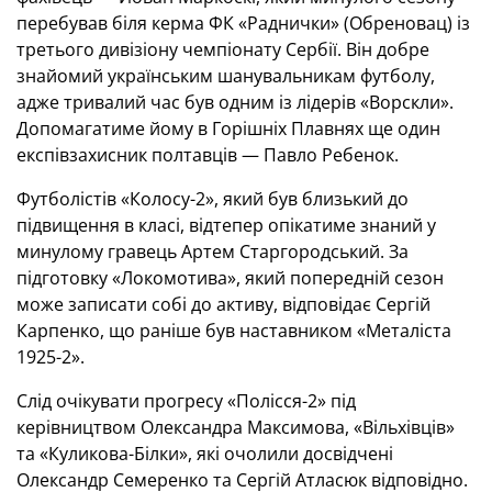
перебував біля керма ФК «Раднички» (Обреновац) із
третього дивізіону чемпіонату Сербії. Він добре
знайомий українським шанувальникам футболу,
адже тривалий час був одним із лідерів «Ворскли».
Допомагатиме йому в Горішніх Плавнях ще один
експівзахисник полтавців — Павло Ребенок.
Футболістів «Колосу-2», який був близький до
підвищення в класі, відтепер опікатиме знаний у
минулому гравець Артем Старгородський. За
підготовку «Локомотива», який попередній сезон
може записати собі до активу, відповідає Сергій
Карпенко, що раніше був наставником «Металіста
1925-2».
Слід очікувати прогресу «Полісся-2» під
керівництвом Олександра Максимова, «Вільхівців»
та «Куликова-Білки», які очолили досвідчені
Олександр Семеренко та Сергій Атласюк відповідно.