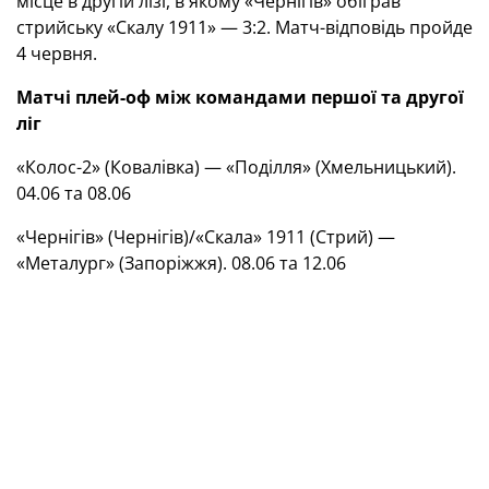
місце в другій лізі, в якому «Чернігів» обіграв
стрийську «Скалу 1911» — 3:2. Матч-відповідь пройде
4 червня.
Матчі плей-оф між командами першої та другої
ліг
«Колос-2» (Ковалівка) — «Поділля» (Хмельницький).
04.06 та 08.06
«Чернігів» (Чернігів)/«Скала» 1911 (Стрий) —
«Металург» (Запоріжжя). 08.06 та 12.06
Напряму в другу лігу з першої вилетіли «Діназ»
(Вишгород) та «Кремінь» (Кременчук).
ТЕГИ
Перша ліга