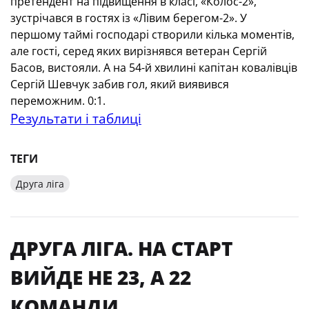
претендент на підвищення в класі, «Колос-2»,
зустрічався в гостях із «Лівим берегом-2». У
першому таймі господарі створили кілька моментів,
але гості, серед яких вирізнявся ветеран Сергій
Басов, вистояли. А на 54-й хвилині капітан ковалівців
Сергій Шевчук забив гол, який виявився
переможним. 0:1.
Результати і таблиці
ТЕГИ
Друга ліга
ДРУГА ЛІГА. НА СТАРТ
ВИЙДЕ НЕ 23, А 22
КОМАНДИ