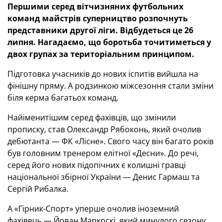
Першими серед вітчизняних футбольних
команд майстрів суперництво розпочнуть
представники другої ліги. Відбудеться це 26
липня. Нагадаємо, що боротьба точитиметься у
двох групах за територіальним принципом.
Підготовка учасників до нових іспитів вийшла на
фінішну пряму. А родзинкою міжсезоння стали зміни
біля керма багатьох команд.
Найіменитішим серед фахівців, що змінили
прописку, став Олександр Рябоконь, який очолив
дебютанта — ФК «Лісне». Свого часу він багато років
був головним тренером елітної «Десни». До речі,
серед його нових підопічних є колишні гравці
національної збірної України — Денис Гармаш та
Сергій Рибалка.
А «Гірник-Спорт» уперше очолив іноземний
фахівець — Йован Маркоскі, який минулого сезону