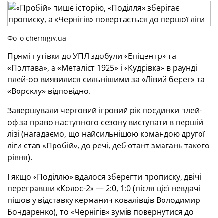
Фото chernigiv.ua
Прямі путівки до УПЛ здобули «Епіцентр» та
«Полтава», а «Металіст 1925» і «Кудрівка» в раунді
плей-оф виявилися сильнішими за «Лівий берег» та
«Ворсклу» відповідно.
Завершували черговий ігровий рік поєдинки плей-
оф за право наступного сезону виступати в першій
лізі (нагадаємо, що найсильнішою командою другої
ліги став «Пробій», до речі, дебютант змагань такого
рівня).
І якщо «Поділлю» вдалося зберегти прописку, двічі
перегравши «Колос-2» — 2:0, 1:0 (після цієї невдачі
пішов у відставку керманич ковалівців Володимир
Бондаренко), то «Чернігів» зумів повернутися до