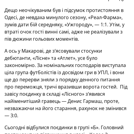
Дещо неочікуваним був і підсумок протистояння в
Одесі, де невдаха минулого сезону, «Реал-Фарма»,
зумів дати бій середняку, «Ужгороду», — 1:1. Утім, у
втраті очок гості винні самі, адже не реалізували з
пів дюжини гольових моментів.
А ось у Макарові, де з’ясовували стосунки
дебютанти, «Лісне» та «Атлет», усе було
закономірно. За номінальних господарів виступала
ціла група футболістів із досвідом гри в УПЛ, і вони
ще до перерви зняли з порядку денного питання
про переможця, тричі вразивши ворота гостей. Під
завісу поєдинку в складі «Лісного» з’явився
найіменитіший гравець — Денис Гармаш, проте,
незважаючи на його старання, рахунок не змінився
— 3:0.
Сьогодні відбулися поєдинки в групі «Б». Головний