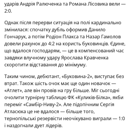
ударів Андрія Ралюченка та Романа Лісовика вели —
2:0.
Однак після перерви ситуація на полі кардинально
змінилася: спочатку дубль оформив Данило
Гончарук, а потім Родіон Плакса та Назар Гамолов
довели рахунок до 4:2 на користь буковинців. Єдине,
що вдалося господарям, — це в компенсований час
завдяки влучному удару Ярослава Кравченка
скоротити відставання до мінімуму.
Таким чином, дебютант, «Буковина-2», виступає без
втрат. Також шість очок має ще один новачок —
«Атлет», але він провів на гру більше. Міг сьогодні
очолити турнірну таблицю ФК «Куликів-Білка», якби
переміг «Самбір-Ниву-2». Але підопічним Сергія
Атласюка це не вдалося — більше того,
тернопільські резервісти неочікувано виграли — 1:0
і наздогнали дует лідерів.