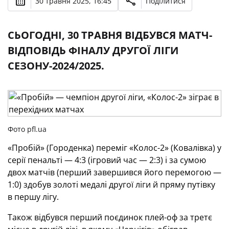
30 травня 2025, 16:45
Поділитися
СЬОГОДНІ, 30 ТРАВНЯ ВІДБУВСЯ МАТЧ-
ВІДПОВІДЬ ФІНАЛУ ДРУГОЇ ЛІГИ
СЕЗОНУ-2024/2025.
Фото pfl.ua
«Пробій» (Городенка) переміг «Колос-2» (Ковалівка) у
серії пенальті — 4:3 (ігровий час — 2:3) і за сумою
двох матчів (перший завершився його перемогою —
1:0) здобув золоті медалі другої ліги й пряму путівку
в першу лігу.
Також відбувся перший поєдинок плей-оф за третє