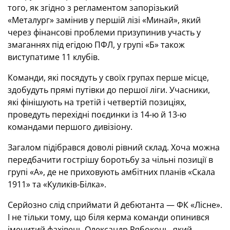
того, як згідно з регламентом запорізький
«Металург» замінив у першій лізі «Минай», який
через фінансові проблеми призупинив участь у
змаганнях під егідою ПФЛ, у групі «Б» також
виступатиме 11 клубів.
Команди, які посядуть у своїх групах перше місце,
здобудуть прямі путівки до першої ліги. Учасники,
які фінішують на третій і четвертій позиціях,
проведуть перехідні поєдинки із 14-ю й 13-ю
командами першого дивізіону.
Загалом підібрався доволі рівний склад. Хоча можна
передбачити гострішу боротьбу за чільні позиції в
групі «А», де не приховують амбітних планів «Скала
1911» та «Куликів-Білка».
Серйозно слід сприймати й дебютанта — ФК «Лісне».
І не тільки тому, що біля керма команди опинився
іменитий фахівець Олександр Рябоконь, який