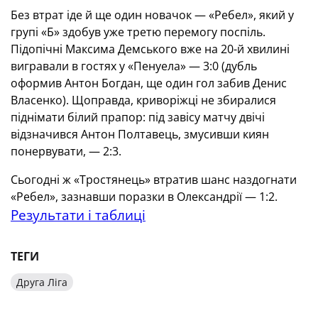
Без втрат іде й ще один новачок — «Ребел», який у
групі «Б» здобув уже третю перемогу поспіль.
Підопічні Максима Демського вже на 20-й хвилині
вигравали в гостях у «Пенуела» — 3:0 (дубль
оформив Антон Богдан, ще один гол забив Денис
Власенко). Щоправда, криворіжці не збиралися
піднімати білий прапор: під завісу матчу двічі
відзначився Антон Полтавець, змусивши киян
понервувати, — 2:3.
Сьогодні ж «Тростянець» втратив шанс наздогнати
«Ребел», зазнавши поразки в Олександрії — 1:2.
Результати і таблиці
ТЕГИ
Друга Ліга