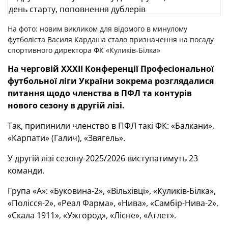
На фото: новим викликом для відомого в минулому
футболіста Василя Кардаша стало призначення на посаду
спортивного директора ФК «Куликів-Білка»
На черговій ХХХII Конференції Професіональної
футбольної ліги України зокрема розглядалися
питання щодо членства в ПФЛ та контурів
нового сезону в другій лізі.
Так, припинили членство в ПФЛ такі ФК: «Балкани»,
«Карпати» (Галич), «Звягель».
У другій лізі сезону-2025/2026 виступатимуть 23
команди.
Група «А»: «Буковина-2», «Вільхівці», «Куликів-Білка»,
«Полісся-2», «Реал Фарма», «Нива», «Самбір-Нива-2»,
«Скала 1911», «Ужгород», «Лісне», «Атлет».