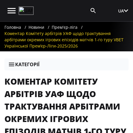
UA
Вхід для ЗМІ
Головна
Новини
Прем'єр-ліга
Коментар Комітету арбітрів УАФ щодо трактування
арбітрами окремих ігрових епізодів матчів 1-го туру VBET
Української Премʼєр-Ліги-2025/2026
КАТЕГОРІЇ
КОМЕНТАР КОМІТЕТУ
АРБІТРІВ УАФ ЩОДО
ТРАКТУВАННЯ АРБІТРАМИ
ОКРЕМИХ ІГРОВИХ
ЕПІЗОДІВ МАТЧІВ 1-ГО ТУРУ