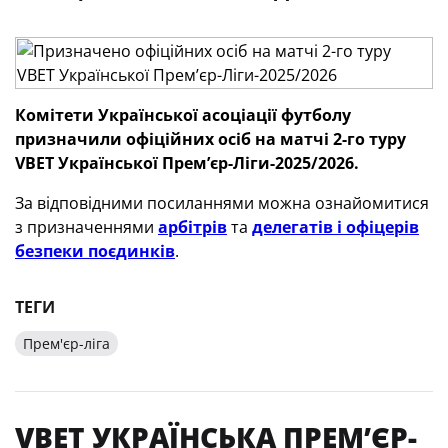
Комітети Української асоціації футболу
призначили офіційних осіб
на матчі 2-го туру
VBET
Української Премʼєр-Ліги-2025/2026.
За відповідними посиланнями можна ознайомитися
з призначеннями
арбітрів
та
делегатів і офіцерів
безпеки поєдинків
.
ТЕГИ
Прем'єр-ліга
VBET УКРАЇНСЬКА ПРЕМʼЄР-