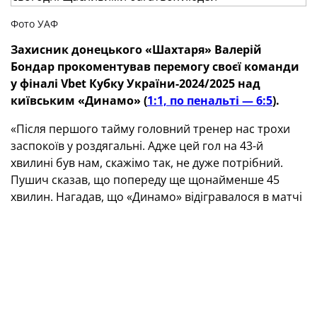
Фото УАФ
Захисник донецького «Шахтаря» Валерій
Бондар прокоментував перемогу своєї команди
у фіналі Vbet Кубку України-2024/2025 над
київським «Динамо» (
1:1, по пенальті — 6:5
).
«Після першого тайму головний тренер нас трохи
заспокоїв у роздягальні. Адже цей гол на 43-й
хвилині був нам, скажімо так, не дуже потрібний.
Пушич сказав, що попереду ще щонайменше 45
хвилин. Нагадав, що «Динамо» відігравалося в матчі
з нами за рахунку 0:2. Потім поговорили, як будемо
діяти за певних моментів в атаці та обороні. Дещо
перебудувалися і почали грати по-іншому — додали
в енергії та агресії.
Чи тиснуло на нас щось перед матчем? Мабуть, ні.
Ми розуміємо, що «Шахтар» завжди ставить перед