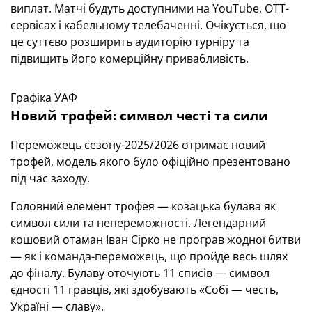
виплат. Матчі будуть доступними на YouTube, OTT-
сервісах і кабельному телебаченні. Очікується, що
це суттєво розширить аудиторію турніру та
підвищить його комерційну привабливість.
Графіка УАФ
Новий трофей: символ честі та сили
Переможець сезону-2025/2026 отримає новий
трофей, модель якого було офіційно презентовано
під час заходу.
Головний елемент трофея — козацька булава як
символ сили та непереможності. Легендарний
кошовий отаман Іван Сірко не програв жодної битви
— як і команда-переможець, що пройде весь шлях
до фіналу. Булаву оточують 11 списів — символ
єдності 11 гравців, які здобувають «Собі — честь,
Україні — славу».