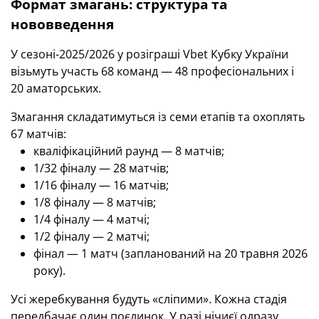
Формат змагань: структура та
нововведення
У сезоні-2025/2026 у розіграші Vbet Кубку України
візьмуть участь 68 команд — 48 професіональних і
20 аматорських.
Змагання складатимуться із семи етапів та охоплять
67 матчів:
кваліфікаційний раунд — 8 матчів;
1/32 фіналу — 28 матчів;
1/16 фіналу — 16 матчів;
1/8 фіналу — 8 матчів;
1/4 фіналу — 4 матчі;
1/2 фіналу — 2 матчі;
фінал — 1 матч (запланований на 20 травня 2026
року).
Усі жеребкування будуть «сліпими». Кожна стадія
передбачає один поєдинок. У разі нічиєї одразу