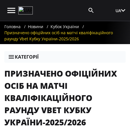
UA
Вхід для ЗМІ
Головна
Новини
Кубок України
Призначено офіційних осіб на матчі кваліфікаційного
раунду Vbet Кубку України-2025/2026
КАТЕГОРІЇ
ПРИЗНАЧЕНО ОФІЦІЙНИХ
ОСІБ НА МАТЧІ
КВАЛІФІКАЦІЙНОГО
РАУНДУ VBET КУБКУ
УКРАЇНИ-2025/2026