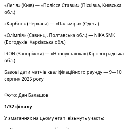
«Легія» (Київ) — «Полісся Ставки» (Пісківка, Київська
обл.)
«Карбон» (Черкаси) — «Пальміра» (Одеса)
«Олімпія» (Савинці, Полтавська обл.) — NIKA SMK
(Богодухів, Харківська обл.)
IRON (Запоріжжя) — «Новоукраїнка» (Кіровоградська
обл.)
Базові дати матчів кваліфікаційного раунду — 9—10
серпня 2025 року.
Фото: Дан Балашов
1/32 фіналу
У змаганнях на цьому етапі візьмуть участь: