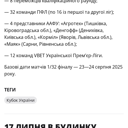
— 8 переможців кваліфікаційного раунду;
— 32 команди ПФЛ (по 16 із першої та другої ліг);
— 4 представники ААФУ: «Агротех» (Тишківка,
Кіровоградська обл.), «Денгофф» (Денихівка,
Київська обл.), «Корміл» (Яворів, Львівська обл.),
«Маяк» (Сарни, Рівненська обл.);
— 12 команд VBET Української Прем’єр-Ліги.
Базові дати матчів 1/32 фіналу — 23—24 серпня 2025
року.
ТЕГИ
Кубок України
17 ЛИПНЯ В БУДИНКУ