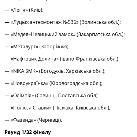
— «Легія» (Київ);
— «Луцьксантехмонтаж №536» (Волинська обл.);
— «Медея–Невицький замок» (Закарпатська обл.);
— «Металург» (Запоріжжя);
— «Нафтовик-Долина» (Івано-Франківська обл.);
— «NIKA SMK» (Богодухів, Харківська обл.);
— «Новоукраїнка» (Кіровоградська обл.);
— «Олімпія» (Савинці, Полтавська обл);
— «Полісся Ставки» (Пісківка, Київська обл.);
— «Фазенда» (Чернівці).
Раунд 1/32 фіналу