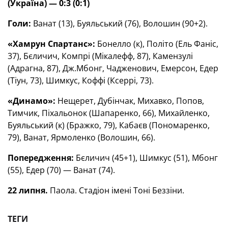
(Україна) — 0:3 (0:1)
Голи:
Ванат (13), Буяльський (76), Волошин (90+2).
«Хамрун Спартанс»:
Бонелло (к), Політо (Ель Фаніс,
37), Бєличич, Компрі (Мікалефф, 87), Камензулі
(Адрагна, 87), Дж.Мбонг, Чадженович, Емерсон, Едер
(Тіун, 73), Шимкус, Коффі (Ксеррі, 73).
«Динамо»:
Нещерет, Дубінчак, Михавко, Попов,
Тимчик, Піхальонок (Шапаренко, 66), Михайленко,
Буяльський (к) (Бражко, 79), Кабаєв (Пономаренко,
79), Ванат, Ярмоленко (Волошин, 66).
Попередження:
Бєличич (45+1), Шимкус (51), Мбонг
(55), Едер (70) — Ванат (74).
22 липня.
Паола. Стадіон імені Тоні Беззіни.
ТЕГИ