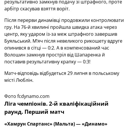
результативно замкнув подачу зі штрафного, проте
арбітр скасував взяття воріт.
Після перерви динамівці продовжили контролювати
гру. На 76-й хвилині пройшла швидка атака через
центр, яку ударом із-за меж штрафного завершив
Буяльський. М’яч після невеликого рикошету вдруге
опинився в сітці — 0:2. А в компенсований час
Волошин замкнув простріл від Шапаренка й
поставив результативну крапку — 0:3!
Матч-відповідь відбудеться 29 липня в польському
місті Люблін.
Фото fcdynamo.com
Ліга чемпіонів. 2-й кваліфікаційний
раунд. Перший матч
«Хамрун Спартанс» (Мальта) — «Динамо»