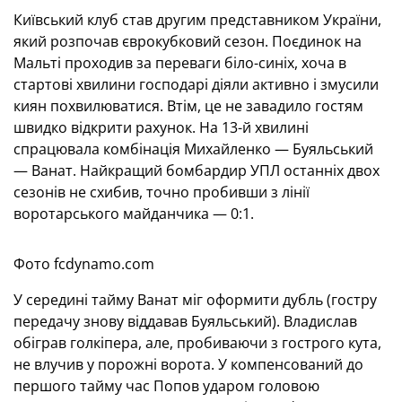
Київський клуб став другим представником України,
який розпочав єврокубковий сезон. Поєдинок на
Мальті проходив за переваги біло-синіх, хоча в
стартові хвилини господарі діяли активно і змусили
киян похвилюватися. Втім, це не завадило гостям
швидко відкрити рахунок. На 13-й хвилині
спрацювала комбінація Михайленко — Буяльський
— Ванат. Найкращий бомбардир УПЛ останніх двох
сезонів не схибив, точно пробивши з лінії
воротарського майданчика — 0:1.
Фото fcdynamo.com
У середині тайму Ванат міг оформити дубль (гостру
передачу знову віддавав Буяльський). Владислав
обіграв голкіпера, але, пробиваючи з гострого кута,
не влучив у порожні ворота. У компенсований до
першого тайму час Попов ударом головою