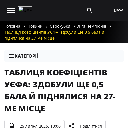
UA
Вхід для ЗМІ
Головна
Новини
Єврокубки
Ліга чемпіонів
Таблиця коефіцієнтів УЄФА: здобули ще 0,5 бала й
піднялися на 27-ме місце
КАТЕГОРІЇ
ТАБЛИЦЯ КОЕФІЦІЄНТІВ
УЄФА: ЗДОБУЛИ ЩЕ 0,5
БАЛА Й ПІДНЯЛИСЯ НА 27-
МЕ МІСЦЕ
25 липня 2025, 10:00
Поділитися