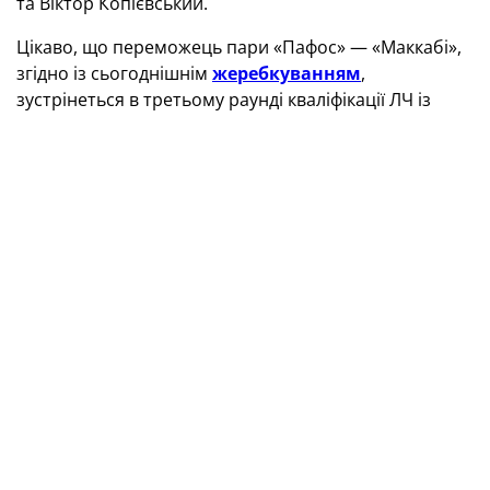
та Віктор Копієвський.
Цікаво, що переможець пари «Пафос» — «Маккабі»,
згідно із сьогоднішнім
жеребкуванням
,
зустрінеться в третьому раунді кваліфікації ЛЧ із
кращою командою пари «Динамо» — «Хамрун
Спартанс».
ТЕГИ
Ліга чемпіонв
БУДЬТЕ В КУРСІ ГОЛОВНИХ НОВИН