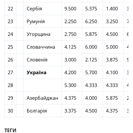
22
Сербія
9.500
5.375
1.400
3.
23
Румунія
2.250
6.250
3.250
7.
24
Угорщина
2.750
5.875
4.500
6.
25
Словаччина
4.125
6.000
5.000
4.
26
Словенія
3.000
2.125
3.875
9.
27
Україна
4.200
5.700
4.100
3.
28
5.300
4.333
4.333
4.
29
Азербайджан
4.375
4.000
5.875
2.
30
Болгарія
3.375
4.500
4.375
3.
ТЕГИ