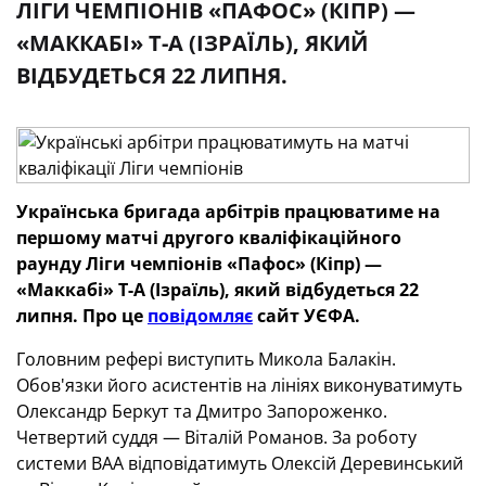
ЛІГИ ЧЕМПІОНІВ «ПАФОС» (КІПР) —
«МАККАБІ» Т-А (ІЗРАЇЛЬ), ЯКИЙ
ВІДБУДЕТЬСЯ 22 ЛИПНЯ.
Українська бригада арбітрів працюватиме на
першому матчі другого кваліфікаційного
раунду Ліги чемпіонів «Пафос» (Кіпр) —
«Маккабі» Т-А (Ізраїль), який відбудеться 22
липня. Про це
повідомляє
сайт УЄФА.
Головним рефері виступить Микола Балакін.
Обов'язки його асистентів на лініях виконуватимуть
Олександр Беркут та Дмитро Запороженко.
Четвертий суддя — Віталій Романов. За роботу
системи ВАА відповідатимуть Олексій Деревинський