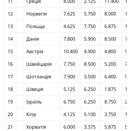
11
Греція
8.000
2.125
11.400
12
12
Норвегія
7.625
5.750
8.000
11
13
Польща
4.625
7.750
6.875
11
14
Данія
7.800
5.900
8.500
7.
15
Австрія
10.400
4.900
4.800
9.
16
Швейцарія
7.750
8.500
5.200
7.
17
Шотландія
7.900
3.500
6.400
9.
18
Швеція
5.125
6.250
1.875
11
19
Ізраїль
6.750
6.250
8.750
2.
20
Кіпр
4.125
5.100
3.750
10
21
Хорватія
6.000
3.375
5.875
5.