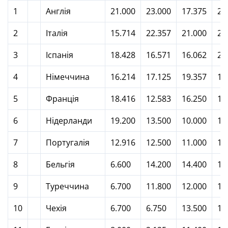
1
Англія
21.000
23.000
17.375
29
2
Італія
15.714
22.357
21.000
21
3
Іспанія
18.428
16.571
16.062
23
4
Німеччина
16.214
17.125
19.357
18
5
Франція
18.416
12.583
16.250
17
6
Нідерланди
19.200
13.500
10.000
15
7
Португалія
12.916
12.500
11.000
16
8
Бельгія
6.600
14.200
14.400
15
9
Туреччина
6.700
11.800
12.000
10
10
Чехія
6.700
6.750
13.500
10