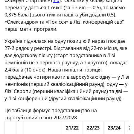
«Хамрун Спартанс» (
3:0
). Оскільки у кваліфікації за
перемогу дається 1 очко (за нічию — 0,5), то маємо
0,875 бала (цього тижня наші клуби додали 0,5).
«Олександрія» та «Полісся» в Лізі конференцій свої
перші матчі програли.
Україна піднялася на одну позицію й наразі посідає
27-й рядок у реєстрі. Відставання від 22-го місця, яке
дає додаткову пільгу (старт представника в Лізі
чемпіонів не з першого раунду, а з другого), складає
2,4 бала (10 очок). Наша нинішня позиція
передбачає чотири квоти в єврокубках: одну — у Лізі
чемпіонів (перший кваліфікаційний раунд), одну — у
Лізі Європи (перший кваліфікаційний раунд) та дві —
у Лізі конференцій (другий кваліфікаційний раунд).
Ця таблиця формує представництво на
єврокубковий сезон-2027/2028.
21/22
22/23
23/24
24