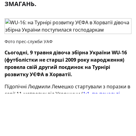
ЗМАГАНЬ.
Фото прес-служби УАФ
Сьогодні, 9 травня дівоча збірна України WU-16
(футболістки не старші 2009 року народження)
провела свій другий поєдинок на Турнірі
розвитку УЄФА в Хорватії.
Підопічні Людмили Лемешко стартували з поразки в
серії 11-метрових від Угорщини (
1:1, по пенальті —
4:5
), а тепер зустрічалися з господарками змагань.
На жаль, наша команда знову зазнала невдачі — 0:4.
Свій заключний матч на турнірі синьо-жовті
проведуть 12 травня проти Марокко (початок — о
12:00 за київським часом).