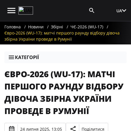
UA
Вхід для ЗМІ
Головна
Новини
Збірні
ЧЄ-2026 (WU-17)
Євро-2026 (WU-17): матчі першого раунду відбору дівоча
збірна України проведе в Румунії
КАТЕГОРІЇ
ЄВРО-2026 (WU-17): МАТЧІ
ПЕРШОГО РАУНДУ ВІДБОРУ
ДІВОЧА ЗБІРНА УКРАЇНИ
ПРОВЕДЕ В РУМУНІЇ
24 липня 2025, 13:05
Поділитися