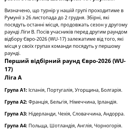
Визначено, що турнір у нашій групі проходитиме в
Румунії з 26 листопада до 2 грудня.
Збірні
, які
посядуть останні місця, продовжать сезон у другому
раунді Ліги В.
Посів учасників перед другим раундом
відбору Євро-2026 (WU-17) залежатиме від того, які
місця у своїх групах команди посядуть у першому
раунді.
Перший відбірний раунд Євро-2026 (WU-
17)
Ліга А
Група А1:
Іспанія, Португалія, Угорщина, Болгарія.
Група А2:
Франція, Бельгія, Німеччина, Ірландія.
Група А3:
Нідерланди, Чехія, Словаччина, Андорра.
Група А4:
Польща, Шотландія, Англія, Чорногорія.