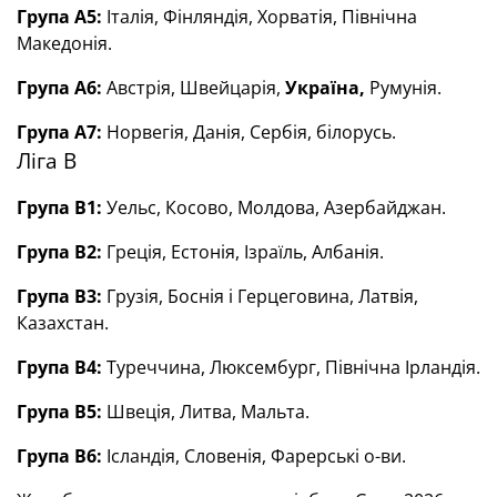
Група А5:
Італія, Фінляндія, Хорватія, Північна
Македонія.
Група А6:
Австрія, Швейцарія,
Україна,
Румунія.
Група А7:
Норвегія, Данія, Сербія, білорусь.
Ліга В
Група В1:
Уельс, Косово, Молдова, Азербайджан.
Група В2:
Греція, Естонія, Ізраїль, Албанія.
Група В3:
Грузія, Боснія і Герцеговина, Латвія,
Казахстан.
Група В4:
Туреччина, Люксембург, Північна Ірландія.
Група В5:
Швеція, Литва, Мальта.
Група В6:
Ісландія, Словенія, Фарерські о-ви.