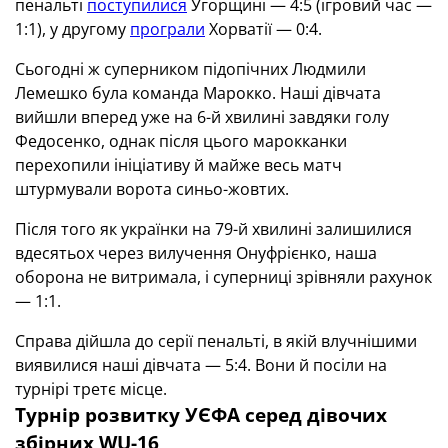
пенальті
поступилися
Угорщині — 4:5 (ігровий час —
1:1), у другому
програли
Хорватії — 0:4.
Сьогодні ж суперником підопічних Людмили
Лемешко була команда Марокко. Наші дівчата
вийшли вперед уже на 6-й хвилині завдяки голу
Федосенко, однак після цього марокканки
перехопили ініціативу й майже весь матч
штурмували ворота синьо-жовтих.
Після того як українки на 79-й хвилині залишилися
вдесятьох через вилучення Онуфрієнко, наша
оборона не витримала, і суперниці зрівняли рахунок
— 1:1.
Справа дійшла до серії пенальті, в якій влучнішими
виявилися наші дівчата — 5:4. Вони й посіли на
турнірі третє місце.
Турнір розвитку УЄФА cеред дівочих
збірних WU-16