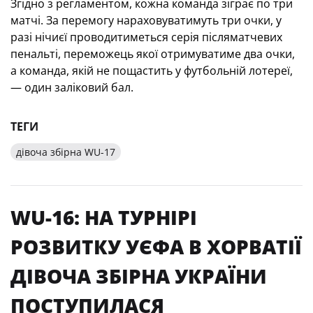
Згідно з регламентом, кожна команда зіграє по три
матчі. За перемогу нараховуватимуть три очки, у
разі нічиєї проводитиметься серія післяматчевих
пенальті, переможець якої отримуватиме два очки,
а команда, якій не пощастить у футбольній лотереї,
— один заліковий бал.
ТЕГИ
дівоча збірна WU-17
WU-16: НА ТУРНІРІ
РОЗВИТКУ УЄФА В ХОРВАТІЇ
ДІВОЧА ЗБІРНА УКРАЇНИ
ПОСТУПИЛАСЯ