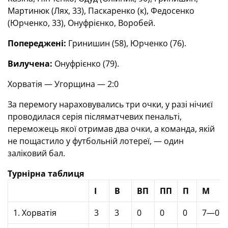
Мартинюк (Лях, 33), Паскаренко (к), Федосенко
(Юрченко, 33), Онуфрієнко, Воробей.
Попереджені:
Гринишин (58), Юрченко (76).
Вилучена:
Онуфрієнко (79).
Хорватія — Угорщина — 2:0
За перемогу нараховувались три очки, у разі нічиєї
проводилася серія післяматчевих пенальті,
переможець якої отримав два очки, а команда, якій
не пощастило у футбольній лотереї, — один
заліковий бал.
Турнірна таблиця
І
В
ВП
ПП
П
М
1. Хорватія
3
3
0
0
0
7—0