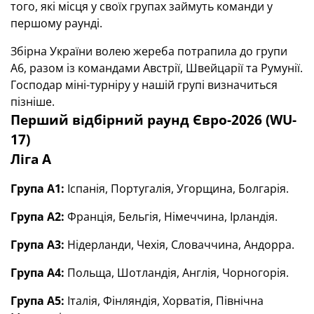
того, які місця у своїх групах займуть команди у
першому раунді.
Збірна України волею жереба потрапила до групи
А6, разом із командами Австрії, Швейцарії та Румунії.
Господар міні-турніру у нашій групі визначиться
пізніше.
Перший відбірний раунд Євро-2026 (WU-
17)
Ліга А
Група А1:
Іспанія, Португалія, Угорщина, Болгарія.
Група А2:
Франція, Бельгія, Німеччина, Ірландія.
Група А3:
Нідерланди, Чехія, Словаччина, Андорра.
Група А4:
Польща, Шотландія, Англія, Чорногорія.
Група А5:
Італія, Фінляндія, Хорватія, Північна