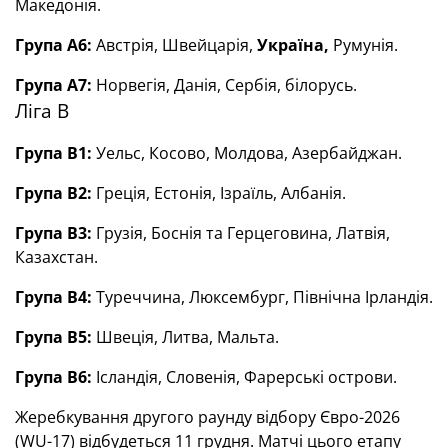
Македонія.
Група А6:
Австрія, Швейцарія,
Україна,
Румунія.
Група А7:
Норвегія, Данія, Сербія, білорусь.
Ліга В
Група В1:
Уельс, Косово, Молдова, Азербайджан.
Група В2:
Греція, Естонія, Ізраїль, Албанія.
Група В3:
Грузія, Боснія та Герцеговина, Латвія,
Казахстан.
Група В4:
Туреччина, Люксембург, Північна Ірландія.
Група В5:
Швеція, Литва, Мальта.
Група В6:
Ісландія, Словенія, Фарерські острови.
Жеребкування другого раунду відбору Євро-2026
(WU-17) відбудеться 11 грудня. Матчі цього етапу