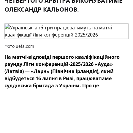
ЧЕТВЕРТОГО АРБІТРА ВИКОНУВАТИМЕ
ОЛЕКСАНДР КАЛЬОНОВ.
Фото uefa.com
На матчі-відповіді першого кваліфікаційного
раунду Ліги конференцій-2025/2026 «Ауда»
(Латвія) — «Ларн» (Північна Ірландія), який
відбудеться 16 липня в Ризі, працюватиме
суддівська бригада з України. Про це
повідомляє
сайт УЄФА.
Головним арбітром виступить Дмитро Кубряк. На
лініях йому допомагатимуть Віктор Нижник та
Олександр Корнійко. Обов'язки четвертого арбітра
виконуватиме Олександр Кальонов.