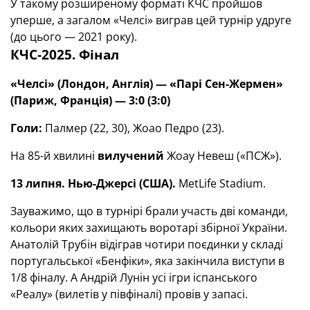
У такому розширеному форматі КЧС пройшов
уперше, а загалом «Челсі» виграв цей турнір удруге
(до цього — 2021 року).
КЧС-2025. Фінал
«Челсі» (Лондон, Англія) — «Парі Сен-Жермен»
(Париж, Франція) — 3:0 (3:0)
Голи:
Палмер (22, 30), Жоао Педро (23).
На 85-й хвилині
вилучений
Жоау Невеш («ПСЖ»).
13 липня. Нью-Джерсі (США).
MetLife Stadium.
Зауважимо, що в турнірі брали участь дві команди,
кольори яких захищають воротарі збірної України.
Анатолій Трубін відіграв чотири поєдинки у складі
португальської «Бенфіки», яка закінчила виступи в
1/8 фіналу. А Андрій Лунін усі ігри іспанського
«Реалу» (вилетів у півфіналі) провів у запасі.