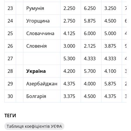
23
Румунія
2.250
6.250
3.250
7.
24
Угорщина
2.750
5.875
4.500
6.
25
Словаччина
4.125
6.000
5.000
4.
26
Словенія
3.000
2.125
3.875
9.
27
5.300
4.333
4.333
4.
28
Україна
4.200
5.700
4.100
3.
29
Азербайджан
4.375
4.000
5.875
2.
30
Болгарія
3.375
4.500
4.375
3.
ТЕГИ
Таблиця коефіцієнтів УЄФА