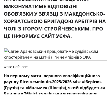
ВИКОНУВАТИМЕ ВІДПОВІДНІ
ОБОВ'ЯЗКИ У ЗВ'ЯЗЦІ З МАКЕДОНСЬКО-
ХОРВАТСЬКОЮ БРИГАДОЮ АРБІТРІВ НА
ЧОЛІ З ІГОРОМ СТРОЙЧЕВСЬКИМ. ПРО
ЦЕ ІНФОРМУЄ САЙТ УЄФА.
Фото uefa.com
На першому матчі першого кваліфікаційного
раунду Ліги чемпіонів-2025/2026 між «Іберією»
(Грузія) та «Мальме» (Швеція), який відбудеться
8 липня у Тбілісі, суддівським спостерігачем
працюватиме українець Євген Арановський.
Наш спеціаліст виконуватиме відповідні обов'язки у