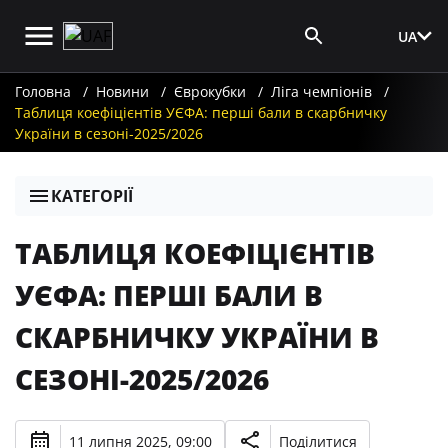
UA
Вхід для ЗМІ
Головна
Новини
Єврокубки
Ліга чемпіонів
Таблиця коефіцієнтів УЄФА: перші бали в скарбничку
України в сезоні-2025/2026
КАТЕГОРІЇ
ТАБЛИЦЯ КОЕФІЦІЄНТІВ
УЄФА: ПЕРШІ БАЛИ В
СКАРБНИЧКУ УКРАЇНИ В
СЕЗОНІ-2025/2026
11 липня 2025, 09:00
Поділитися