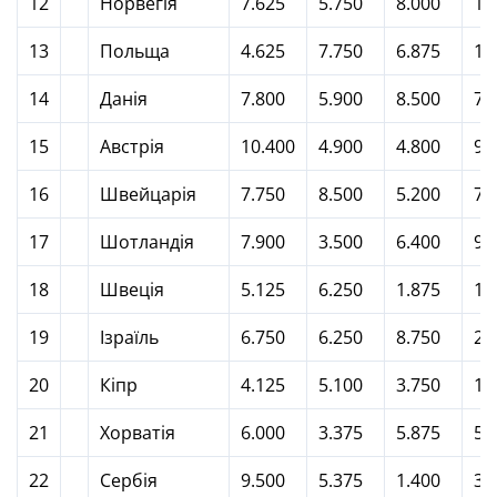
12
Норвегія
7.625
5.750
8.000
11
13
Польща
4.625
7.750
6.875
11
14
Данія
7.800
5.900
8.500
7.
15
Австрія
10.400
4.900
4.800
9.
16
Швейцарія
7.750
8.500
5.200
7.
17
Шотландія
7.900
3.500
6.400
9.
18
Швеція
5.125
6.250
1.875
11
19
Iзраїль
6.750
6.250
8.750
2.
20
Кіпр
4.125
5.100
3.750
10
21
Хорватія
6.000
3.375
5.875
5.
22
Сербія
9.500
5.375
1.400
3.