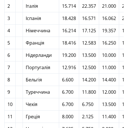
2
Італія
15.714
22.357
21.000
21
3
Іспанія
18.428
16.571
16.062
23
4
Німеччина
16.214
17.125
19.357
18
5
Франція
18.416
12.583
16.250
17
6
Нідерланди
19.200
13.500
10.000
15
7
Португалія
12.916
12.500
11.000
16
8
Бельгія
6.600
14.200
14.400
15
9
Туреччина
6.700
11.800
12.000
10
10
Чехія
6.700
6.750
13.500
10
11
Греція
8.000
2.125
11.400
12