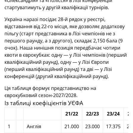
«Олександрія» та «Полісся» в Лізі конференцій
стартуватимуть у другій кваліфікації турнірів.
Україна наразі посідає 28-й рядок у реєстрі,
відставання від 22-го місця, яке дозволяє додаткову
пільгу (старт представника в Лізі чемпіонів не з
першого раунду, а з другого), складає 2,150 бала (9
очок). Наша нинішня позиція передбачає чотири
квоти в єврокубках: одну — у Лізі чемпіонів (перший
кваліфікаційний раунд), одну — у Лізі Європи
(перший кваліфікаційний раунд) та дві — у Лізі
конференцій (другий кваліфікаційний раунд).
Ця таблиця формує представництво на
єврокубковий сезон-2027/2028.
Із таблиці коефіцієнтів УЄФА
21/22
22/23
23/24
24
1
Англія
21.000
23.000
17.375
29