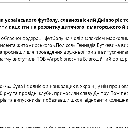
а українського футболу, славнозвісний Дніпро рік 
ти акценти на розвитку дитячого, аматорського й 
обласної федерації футболу на чолі з Олексієм Марковим 
зидента житомирського «Полісся» Геннадія Буткевича в
запросивши для проведення дружньої гри з її випускника
атчу виступили ТОВ «Агробізнес» та Благодійний фонд 
-75» була і є однією з найкращих в Україні, у ній працюв
бірну та провідні клуби, приносили славу Дніпру. Тож 
рів та випускників, побажавши школі відновити колишню
дякували захисникам України, завдяки яким у прифронто