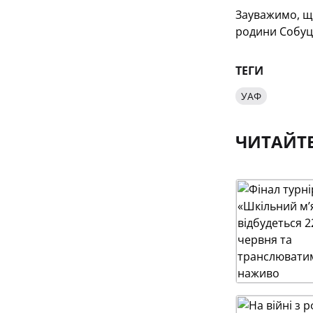
Зауважимо, що
родини Собуць
ТЕГИ
УАФ
ЧИТАЙТ