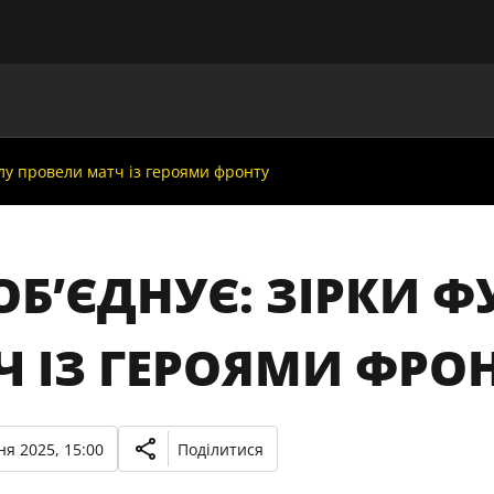
ГОЛОВНА
ПРО УАФ
ЗБІРНІ
ЧЛЕНИ УАФ
НО
олу провели матч із героями фронту
ОБ’ЄДНУЄ: ЗІРКИ 
Ч ІЗ ГЕРОЯМИ ФРО
ня 2025, 15:00
Поділитися