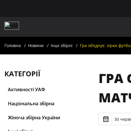
Головна
Новини
Інші збірні
Гра об’єднує: зірки футб
КАТЕГОРІЇ
ГРА 
Активності УАФ
МАТ
Національна збірна
Жіноча збірна України
30 черв