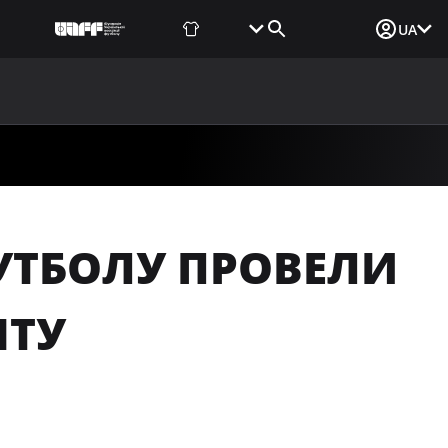
Фаншоп
Квитки
Вхід для ЗМІ
UA
ВИНИ
МЕДІА
ДОКУМЕНТИ
UAF DATA CENTER
ФУТБОЛУ ПРОВЕЛИ
НТУ