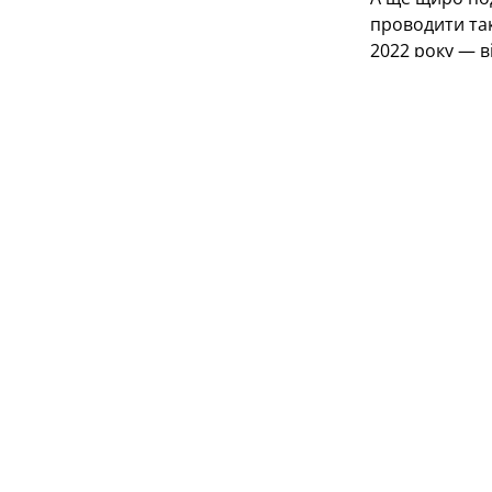
проводити так
2022 року — в
сучасний безп
Фото АВФУ
Збірна Україн
В'ячеслав Сві
Костишин, Оле
Фото АВФУ
Основний час 
у господарів 
пенальті, спр
Медін. Напере
натхнення чуд