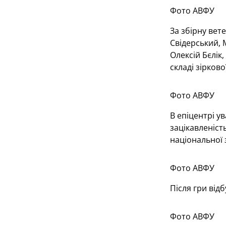
Фото АВФУ
За збірну вет
Свідерський, 
Олексій Бєлік
складі зірков
Фото АВФУ
В епіцентрі у
зацікавленіст
національної 
Фото АВФУ
Після гри від
Фото АВФУ