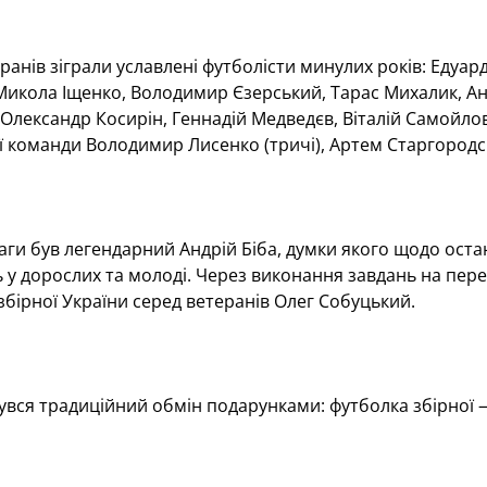
еранів зіграли уславлені футболісти минулих років: Едуар
Микола Іщенко, Володимир Єзерський, Тарас Михалик, А
, Олександр Косирін, Геннадій Медведєв, Віталій Самойл
ої команди Володимир Лисенко (тричі), Артем Старгород
ваги був легендарний Андрій Біба, думки якого щодо оста
ь у дорослих та молоді. Через виконання завдань на пере
збірної України серед ветеранів Олег Собуцький.
бувся традиційний обмін подарунками: футболка збірної 