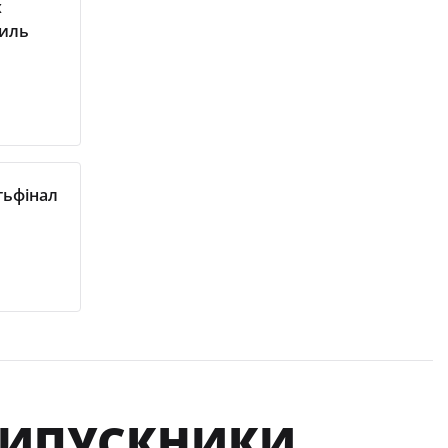
х
силь
тьфінал
 ВИПУСКНИКИ