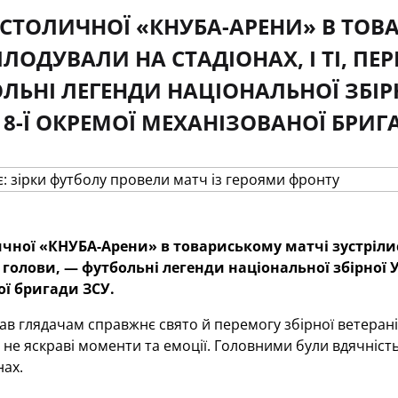
 СТОЛИЧНОЇ «КНУБА-АРЕНИ» В ТОВА
ЛОДУВАЛИ НА СТАДІОНАХ, І ТІ, П
ЛЬНІ ЛЕГЕНДИ НАЦІОНАЛЬНОЇ ЗБІРН
18-Ї ОКРЕМОЇ МЕХАНІЗОВАНОЇ БРИГ
ичної «КНУБА-Арени» в товариському матчі зустрілися
голови, — футбольні легенди національної збірної Ук
ї бригади ЗСУ.
в глядачам справжнє свято й перемогу збірної ветеранів
ь не яскраві моменти та емоції. Головними були вдячність
нах.