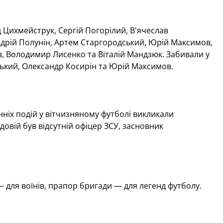
д Цихмейструк, Сергій Погорілий, В'ячеслав
ндрій Полунін, Артем Старгородський, Юрій Максимов,
ов, Володимир Лисенко та Віталій Мандзюк. Забивали у
ський, Олександр Косирін та Юрій Максимов.
нніх подій у вітчизняному футболі викликали
довій був відсутній офіцер ЗСУ, засновник
— для воїнів, прапор бригади — для легенд футболу.