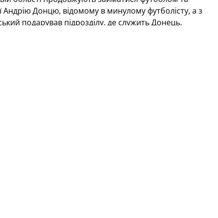
ї Андрію Донцю, відомому в минулому футболісту, а з
кий подарував підрозділу, де служить Донець,
лав Шевчук, Євген Селезньов, Сергій Нагорняк,
заренко, Микола Медін, Володимир Єзерський, Руслан
щенко, Володимир Лисенко та Віталій Самойлов.
відзначилися Євген Селезньов (тричі) та Олег Шелаєв,
одольський та Антон Кіча. Інтрига перейшла в серію
х, а цього дня воротар ветеранської збірної Микола
имало привітань та іменну футболку, і сповнений
ідсумку — перемога збірної України.