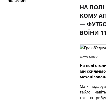
Інші збірні
НА ПОЛІ
КОМУ АП
— ФУТБО
ВОЇНИ 1
Фото АВФУ
На полі стол
ми схиляємо 
механізовано
Матч подарува
табло. І навіт
так і на трибу