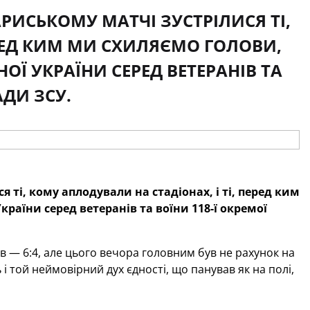
РИСЬКОМУ МАТЧІ ЗУСТРІЛИСЯ ТІ,
ЕРЕД КИМ МИ СХИЛЯЄМО ГОЛОВИ,
ОЇ УКРАЇНИ СЕРЕД ВЕТЕРАНІВ ТА
АДИ ЗСУ.
 ті, кому аплодували на стадіонах, і ті, перед ким
раїни серед ветеранів та воїни 118-ї окремої
 — 6:4, але цього вечора головним був не рахунок на
 і той неймовірний дух єдності, що панував як на полі,