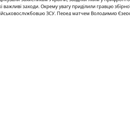
і важливі заходи. Окрему увагу приділили гравцю збірно
ійськовослужбовцю ЗСУ. Перед матчем Володимир Єзерсь
ілотний апарат із приладом нічного бачення.
и виступала в такому складі: Едуард Цихмейструк, В'ячес
дерський, Олександр Косирін, Андрій Донець, Сергій На
г Шелаєв, Віталій Мандзюк, Іван Кривошеєнко, Микола І
гри завершився бойовою нічиєю — 4:4. У складі збірної 
забивали Дмитро Стафійчук, Микита Ярослав, Станіслав П
авжнім героєм якої став кумир уболівальників Дніпра 90-
додні голкіпер відсвяткував день народження, отримав ч
ово показав себе в парируванні 11-метрових ударів. У п