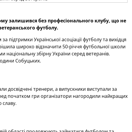
тому залишився без професіонального клубу, що не
ветеранського футболу.
за підтримки Української асоціації футболу та вихідця
ирішила широко відзначити 50-річчя футбольної школи
ми національну збірну України серед ветеранів.
родини Собуцьких.
али досвідчені тренери, а випускники виступали за
перед початком гри організатори нагородили найкращих
 славу.
вій області продовжують займатися футболом та