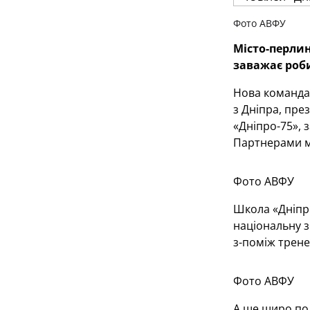
Фото АВФУ
Місто-перлин
заважає роби
Нова команда 
з Дніпра, пре
«Дніпро-75», 
Партнерами м
Фото АВФУ
Школа «Дніпро
національну з
з-поміж трене
Фото АВФУ
А ще щиро по