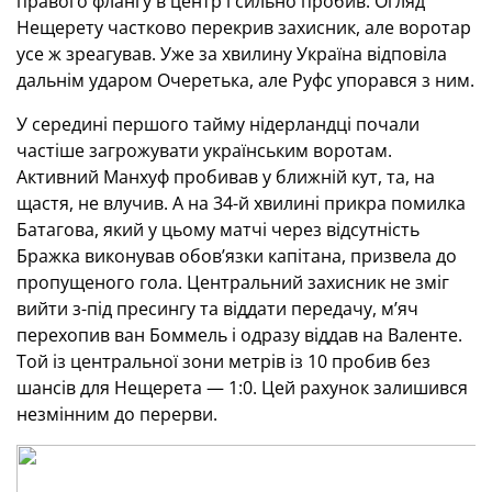
правого флангу в центр і сильно пробив. Огляд
Нещерету частково перекрив захисник, але воротар
усе ж зреагував. Уже за хвилину Україна відповіла
дальнім ударом Очеретька, але Руфс упорався з ним.
У середині першого тайму нідерландці почали
частіше загрожувати українським воротам.
Активний Манхуф пробивав у ближній кут, та, на
щастя, не влучив. А на 34-й хвилині прикра помилка
Батагова, який у цьому матчі через відсутність
Бражка виконував обов’язки капітана, призвела до
пропущеного гола. Центральний захисник не зміг
вийти з-під пресингу та віддати передачу, м’яч
перехопив ван Боммель і одразу віддав на Валенте.
Той із центральної зони метрів із 10 пробив без
шансів для Нещерета — 1:0. Цей рахунок залишився
незмінним до перерви.