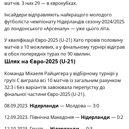
матчів. З них 29 — в єврокубках.
Інсайдери відправляють найкращого молодого
футболіста чемпіонату Нідерландів сезону-2024/2025
до лондонського «Арсеналу» — уже цього літа.
У кваліфікації Євро-2025 (U-21) Хато провів половину
матчів з 10 можливих, а у фінальному турнірі відіграв
в обох попередніх турах по 90 хвилин.
Шлях на Євро-2025 (U-21)
Команда Міхаеля Райцигера у відбірному турнірі у
групі C виграла всі 10 матчів із загальним рахунком
32:3 і без варіантів завоювала перепустку до
фінальної частини Євро-2025 (U-21).
08.09.2023.
Нідерланди
— Молдова — 3:0
12.09.2023. Північна Македонія —
Нідерланди
— 0:2
12.10.2023. Грузія —
Нідерланди
— 0:3