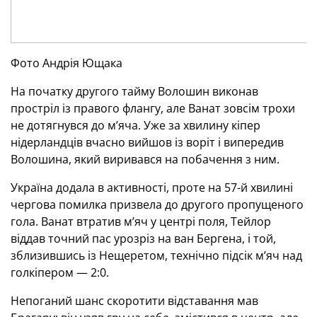
Фото Андрія Ющака
На початку другого тайму Волошин виконав
простріл із правого флангу, але Ванат зовсім трохи
не дотягнувся до м’яча. Уже за хвилину кіпер
нідерландців вчасно вийшов із воріт і випередив
Волошина, який виривався на побачення з ним.
Україна додала в активності, проте на 57-й хвилині
чергова помилка призвела до другого пропущеного
гола. Ванат втратив м’яч у центрі поля, Тейлор
віддав точний пас урозріз на ван Бергена, і той,
зблизившись із Нещеретом, технічно підсік м’яч над
голкіпером — 2:0.
Непоганий шанс скоротити відставання мав