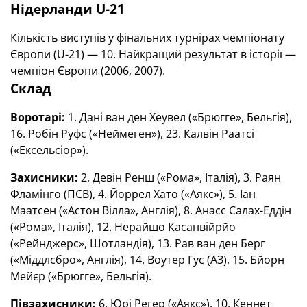
Нідерланди U-21
Кількість виступів у фінальних турнірах чемпіонату
Європи (U-21) — 10. Найкращий результат в історії —
чемпіон Європи (2006, 2007).
Склад
Воротарі:
1. Дані ван ден Хеувел («Брюгге», Бельгія),
16. Робін Руфс («Неймеген»), 23. Калвін Раатсі
(«Ексельсіор»).
Захисники:
2. Девін Ренш («Рома», Італія), 3. Раян
Фламінго (ПСВ), 4. Йоррел Хато («Аякс»), 5. Іан
Маатсен («Астон Вілла», Англія), 8. Анасс Салах-Еддін
(«Рома», Італія), 12. Нерайшо Касанвійрйо
(«Рейнджерс», Шотландія), 13. Рав ван ден Берг
(«Міддлсбро», Англія), 14. Воутер Гус (АЗ), 15. Бйорн
Мейєр («Брюгге», Бельгія).
Півзахисники:
6. Юрі Регер («Аякс»), 10. Кеннет