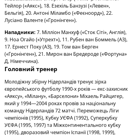
Тейлор («Аякс»), 18. Езехіль Банзузі («Левен»,
Бельгія), 20. Антоні Міламбо («Феєноорд»), 22.
Лусіано Валенте («Гронінген»).
Нападники:
7. Мілліон Манхуф («Сток Сіті», Англія),
9. Ноа Огайо («Утрехт»), 11. Рубен ван Боммель (АЗ),
17. Ернест Поку (АЗ), 19. Том ван Берген
(«Гронінген»), 21. Мирон ван Бредероде («Фортуна»
Д, Німеччина).
Головний тренер
Молодіжну збірну Нідерландів тренує зірка
європейського футболу 1990-х років — екс-захисник
«Аяксу», «Мілану», «Барселони» Міхаель Райцигер,
який у 1994—2004 роках провів за національну
команду Нідерландів 72 матчі. Переможець Ліги
чемпіонів (1995), Кубку УЄФА (1992), Суперкубку
УЄФА (1995, 1997) та Міжконтинентального кубку
(1995), дворазовий чемпіон Іспанії (1998, 1999),