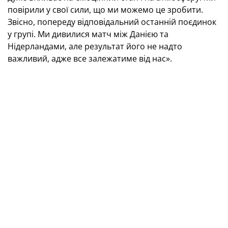
повірили у свої сили, що ми можемо це зробити.
Звісно, попереду відповідальний останній поєдинок
у групі. Ми дивилися матч між Данією та
Нідерландами, але результат його не надто
важливий, адже все залежатиме від нас».
Фото Андрія Ющака
Єгор Ярмолюк (півзахисник):
«Маємо гарний
настрій, дуже важлива для нас перемога, тож
рухаємося далі. Для мене найважливіше, що ми
перемогли та здобули три очки, але щоб вийти у
плей-оф, нам потрібно добре зіграти в останньому
матчі. Ми дивилися обидва поєдинки збірної
Нідерландів на цьому турнірі і знаємо, наскільки це
сильний суперник. Але ми будемо намагатися
продемонструвати нашу найкращу гру».
Максим Брагару (півзахисник):
«Настрій