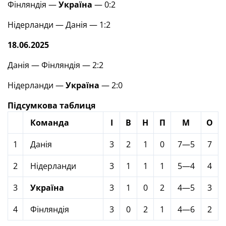
Фінляндія —
Україна
— 0:2
Нідерланди — Данія — 1:2
18.06.2025
Данія — Фінляндія — 2:2
Нідерланди —
Україна
— 2:0
Підсумкова таблиця
Команда
І
В
Н
П
М
О
1
Данія
3
2
1
0
7—5
7
2
Нідерланди
3
1
1
1
5—4
4
3
Україна
3
1
0
2
4—5
3
4
Фінляндія
3
0
2
1
4—6
2