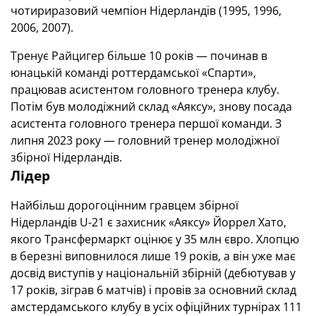
чотириразовий чемпіон Нідерландів (1995, 1996,
2006, 2007).
Тренує Райцигер більше 10 років — починав в
юнацькій команді роттердамської «Спарти»,
працював асистентом головного тренера клубу.
Потім був молодіжний склад «Аяксу», знову посада
асистента головного тренера першої команди. З
липня 2023 року — головний тренер молодіжної
збірної Нідерландів.
Лідер
Найбільш дорогоцінним гравцем збірної
Нідерландів U-21 є захисник «Аяксу» Йоррел Хато,
якого Трансфермаркт оцінює у 35 млн євро. Хлопцю
в березні виповнилося лише 19 років, а він уже має
досвід виступів у національній збірній (дебютував у
17 років, зіграв 6 матчів) і провів за основний склад
амстердамського клубу в усіх офіційних турнірах 111