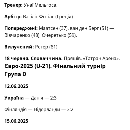
Тренер:
Унаї Мельгоса.
Арбітр:
Васіліс Фотіас (Греція).
Попереджені:
Маатсен (37), ван ден Берг (51) —
Вівчаренко (48), Очеретько (59).
Вилучений:
Регер (81).
18 червня. Словаччина.
Пряшів. «Татран Арена».
Євро-2025 (U-21). Фінальний турнір
Група
D
12.06.2025
Україна
— Данія — 2:3
Фінляндія — Нідерланди — 2:2
15.06.2025