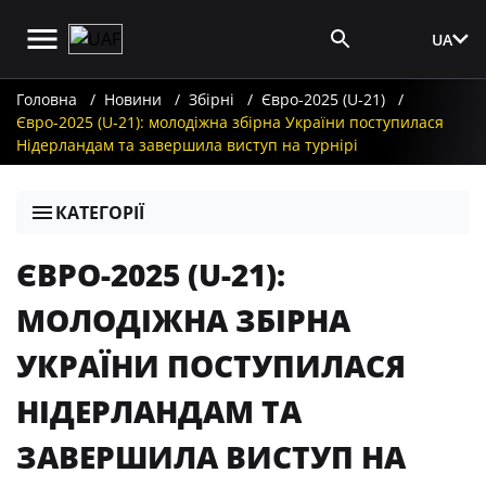
UA
Вхід для ЗМІ
Головна
Новини
Збірні
Євро-2025 (U-21)
Євро-2025 (U-21): молодіжна збірна України поступилася
Нідерландам та завершила виступ на турнірі
КАТЕГОРІЇ
ЄВРО-2025 (U-21):
МОЛОДІЖНА ЗБІРНА
УКРАЇНИ ПОСТУПИЛАСЯ
НІДЕРЛАНДАМ ТА
ЗАВЕРШИЛА ВИСТУП НА