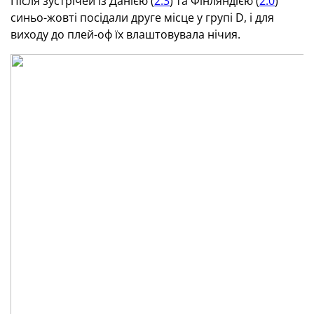
Після зустрічей із Данією (
2:3
) та Фінляндією (
2:0
)
синьо-жовті посідали друге місце у групі D, і для
виходу до плей-оф їх влаштовувала нічия.