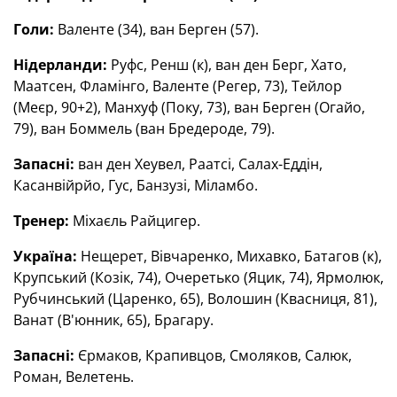
Голи:
Валенте (34), ван Берген (57).
Нідерланди:
Руфс, Ренш (к), ван ден Берг, Хато,
Маатсен, Фламінго, Валенте (Регер, 73), Тейлор
(Меєр, 90+2), Манхуф (Поку, 73), ван Берген (Огайо,
79), ван Боммель (ван Бредероде, 79).
Запасні:
ван ден Хеувел, Раатсі, Салах-Еддін,
Касанвійрйо, Гус, Банзузі, Міламбо.
Тренер:
Міхаєль Райцигер.
Україна:
Нещерет, Вівчаренко, Михавко, Батагов (к),
Крупський (Козік, 74), Очеретько (Яцик, 74), Ярмолюк,
Рубчинський (Царенко, 65), Волошин (Квасниця, 81),
Ванат (В'юнник, 65), Брагару.
Запасні:
Єрмаков, Крапивцов, Смоляков, Салюк,
Роман, Велетень.