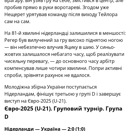
Брагару: він узяв гру на себе, змістився в центр, але
пробив прямо в руки воротареві. Згодом уже
Нещерет урятував команду після виходу Тейлора
сам на сам.
На 81-й хвилині нідерландці залишилися в меншості:
Регер був вилучений за гру високо піднятою ногою
— він небезпечно влучив Яцику в шию. У синьо-
жовтих залишалося небагато часу, щоб реалізувати
чисельну перевагу, — до основного часу арбітр
компенсував лише чотири хвилини. Попри активні
спроби, зрівняти рахунок не вдалося.
Молодіжна збірна України поступається
Нідерландам, фінішує третьою у групі D і завершує
виступ на Євро-2025 (U-21).
Євро-2025 (U-21). Груповий турнір. Група
D
Нідерланди — Україна — 2:0 (1:0)