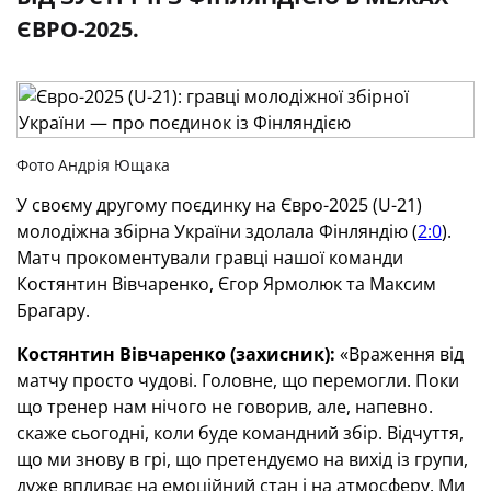
ЄВРО-2025.
Фото Андрія Ющака
У своєму другому поєдинку на Євро-2025 (U-21)
молодіжна збірна України здолала Фінляндію (
2:0
).
Матч прокоментували гравці нашої команди
Костянтин Вівчаренко, Єгор Ярмолюк та Максим
Брагару.
Костянтин Вівчаренко (захисник):
«Враження від
матчу просто чудові. Головне, що перемогли. Поки
що тренер нам нічого не говорив, але, напевно.
скаже сьогодні, коли буде командний збір. Відчуття,
що ми знову в грі, що претендуємо на вихід із групи,
дуже впливає на емоційний стан і на атмосферу. Ми