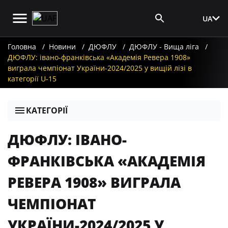
UA
Вхід для ЗМІ
Головна
Новини
ДЮФЛУ
ДЮФЛУ - Вища ліга
ДЮФЛУ: івано-франківська «Академія Ревера 1908»
виграла чемпіонат України-2024/2025 у вищій лізі в
категорії U-15
КАТЕГОРІЇ
ДЮФЛУ: ІВАНО-
ФРАНКІВСЬКА «АКАДЕМІЯ
РЕВЕРА 1908» ВИГРАЛА
ЧЕМПІОНАТ
УКРАЇНИ-2024/2025 У