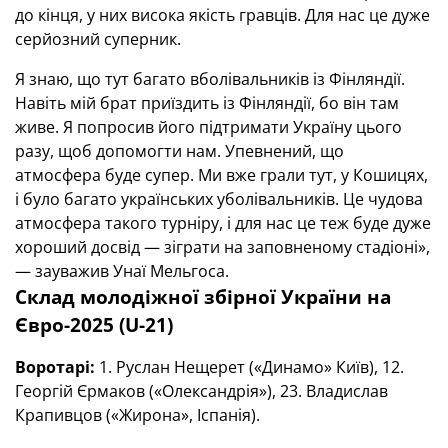
до кінця, у них висока якість гравців. Для нас це дуже
серйозний суперник.
Я знаю, що тут багато вболівальників із Фінляндії.
Навіть мій брат приїздить із Фінляндії, бо він там
живе. Я попросив його підтримати Україну цього
разу, щоб допомогти нам. Упевнений, що
атмосфера буде супер. Ми вже грали тут, у Кошицях,
і було багато українських уболівальників. Це чудова
атмосфера такого турніру, і для нас це теж буде дуже
хороший досвід — зіграти на заповненому стадіоні»,
— зауважив Унаї Мельгоса.
Склад молодіжної збірної України на
Євро-2025 (
U
-21)
Воротарі:
1. Руслан Нещерет («Динамо» Київ), 12.
Георгій Єрмаков («Олександрія»), 23. Владислав
Крапивцов («Жирона», Іспанія).