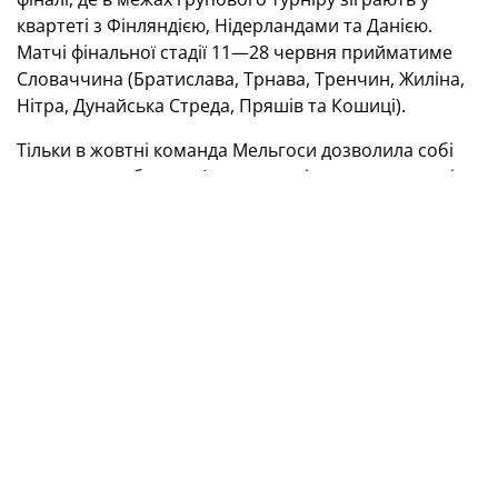
квартеті з Фінляндією, Нідерландами та Данією.
Матчі фінальної стадії 11—28 червня прийматиме
Словаччина (Братислава, Трнава, Тренчин, Жиліна,
Нітра, Дунайська Стреда, Пряшів та Кошиці).
Тільки в жовтні команда Мельгоси дозволила собі
трохи розслабитися. І спочатку віддала на останніх
хвилинах перемогу Англії, а потім програла й Сербії.
Але варто відзначити, що в останніх поєдинках
тренери задіяли групу юних футболістів, на яких
можна буде покладатися вже в наступному циклі
(мова про гравців 2004—2005 років народження).
Відбір Євро-2025 (
U
-21)
Україна (
U
-21) — Північна Ірландія (
U
-21) — 1:0
Гол:
1:0 Роман (70, Квасниця).
Україна:
1. Нещерет — 5. Роман, 13. Салюк, 16.