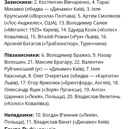
Захисники:
2. Костянтин Вівчаренко, 4. Тарас
Михавко (обидва — «Динамо» Київ), 3. Ілля
Крупський («Ворскла» Полтава). 5. Артем Смоляков
(«Лос-Анджелес», США), 13. Володимир Салюк
(«Металіст 1925» Харків), 14. Едуард Козік («Колос»
Ковалівка), 15. Віталій Роман («Рух» Львів), 16.
Арсеній Батагов («Трабзонспор», Туреччина).
Півзахисники:
6. Володимир Бражко, 9. Назар
Волошин, 21. Максим Брагару, 22. Валентин
Рубчинський (усі — «Динамо» Київ), 7. Ілля
Квасниця, 8. Олег Очеретько (обидва — «Карпати»
Львів), 17. Єгор Ярмолюк («Брентфорд», Англія), 18.
Олександр Яцик («Зоря» Луганськ), 19. Антон
Царенко («Лехія», Польща), 20. Владислав Велетень
(«Колос» Ковалівка).
Нападники:
10. Богдан В'юнник («Лехія»,
Польща), 11. Владислав Ванат («Динамо» Київ).