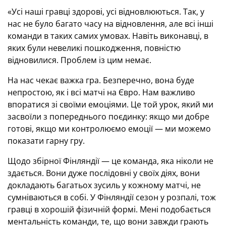
«Усі наші гравці здорові, усі відновлюються. Так, у
нас не було багато часу на відновлення, але всі інші
команди в таких самих умовах. Навіть виконавці, в
яких були невеликі пошкодження, повністю
відновилися. Проблем із цим немає.
На нас чекає важка гра. Безперечно, вона буде
непростою, як і всі матчі на Євро. Нам важливо
впоратися зі своїми емоціями. Це той урок, який ми
засвоїли з попереднього поєдинку: якщо ми добре
готові, якщо ми контролюємо емоції — ми можемо
показати гарну гру.
Щодо збірної Фінляндії — це команда, яка ніколи не
здається. Вони дуже послідовні у своїх діях, вони
докладають багатьох зусиль у кожному матчі, не
сумніваються в собі. У Фінляндії сезон у розпалі, тож
гравці в хорошій фізичній формі. Мені подобається
ментальність команди, те, що вони завжди грають