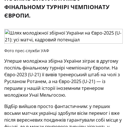
ФІНАЛЬНОМУ ТУРНІРІ ЧЕМПІОНАТУ
ЄВРОПИ.
Фото прес-служби УАФ
Уперше молодіжна збірна України зіграє в другому
поспіль фінальному турнірі чемпіонату Європи. На
Євро-2023 (U-21) її вивів тренерський штаб на чолі з
Русланом Ротанем, а на Євро-2025 (U-21) — із
першим у нашій історії іноземним тренером
молодіжки Унаї Мельгосою.
Відбір вийшов просто фантастичним: у перших
восьми матчах українці здобули вісім перемог і вже
після вересневих поєдинків гарантували собі місце у
фіналі, де в межах групового турніру зіграють у