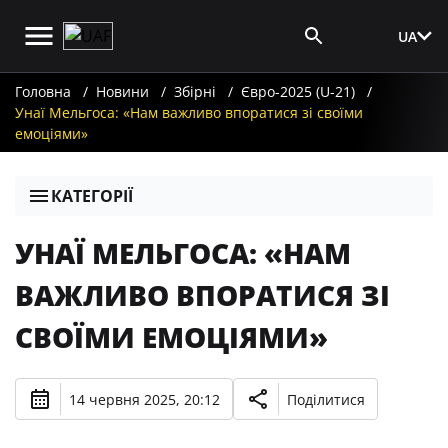
UA
Вхід для ЗМІ
Головна
Новини
Збірні
Євро-2025 (U-21)
Унаї Мельгоса: «Нам важливо впоратися зі своїми
емоціями»
КАТЕГОРІЇ
УНАЇ МЕЛЬГОСА: «НАМ
ВАЖЛИВО ВПОРАТИСЯ ЗІ
СВОЇМИ ЕМОЦІЯМИ»
14 червня 2025, 20:12
Поділитися