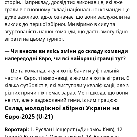
сторін. Наприклад, досвід тих виконавців, які вже
грали в основному складі національної команди. Це
дуже важливо, адже означає, що вони заслужили на
виклик до першої збірної. Ми віримо в силу та
згуртованість нашої команди, що дасть змогу гідно
зіграти на цьому турнірі.
— Чи внесли ви якісь зміни до складу команди
напередодні Євро, чи всі найкращі гравці тут?
— Це та команда, яку я хотів бачити у фінальній
частині Євро, ті виконавці, з якими я хотів зіграти. Є
кілька футболістів, які виступали у кваліфікації, але з
різних причин їх немає зараз. Мені шкода, що вони
не тут, але я задоволений тими, із ким працюю.
Склад молодіжної збірної України на
Євро-2025 (U-21)
Воротарі:
1. Руслан Нещерет («Динамо» Київ), 12.
Георгій Єрмаков («Олександрія»), 23. Владислав