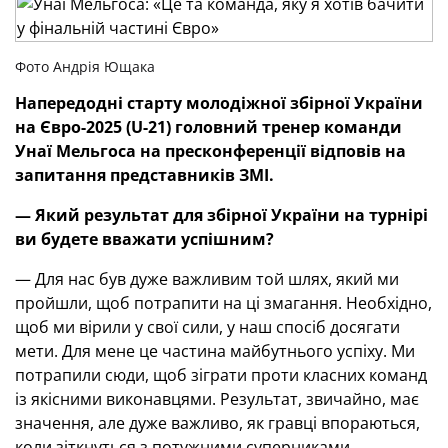
Фото Андрія Ющака
Напередодні старту молодіжної збірної України
на Євро-2025 (U-21) головний тренер команди
Унаї Мельгоса на пресконференції відповів на
запитання представників ЗМІ.
— Який результат для збірної України на турнірі
ви будете вважати успішним?
— Для нас був дуже важливим той шлях, який ми
пройшли, щоб потрапити на ці змагання. Необхідно,
щоб ми вірили у свої сили, у наш спосіб досягати
мети. Для мене це частина майбутнього успіху. Ми
потрапили сюди, щоб зіграти проти класних команд
із якісними виконавцями. Результат, звичайно, має
значення, але дуже важливо, як гравці впораються,
коли зіткнуться з потужними суперниками.