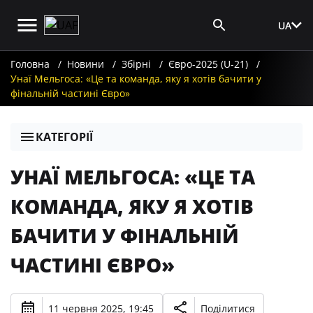
UA
Вхід для ЗМІ
Головна
Новини
Збірні
Євро-2025 (U-21)
Унаї Мельгоса: «Це та команда, яку я хотів бачити у
фінальній частині Євро»
КАТЕГОРІЇ
УНАЇ МЕЛЬГОСА: «ЦЕ ТА
КОМАНДА, ЯКУ Я ХОТІВ
БАЧИТИ У ФІНАЛЬНІЙ
ЧАСТИНІ ЄВРО»
11 червня 2025, 19:45
Поділитися