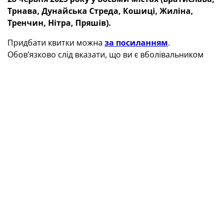
Трнава, Дунайська Стреда, Кошиці, Жиліна,
Тренчин, Нітра, Пряшів).
Придбати квитки можна
за посиланням
.
Обов’язково слід вказати, що ви є вболівальником
саме збірної України, та пройти простий шлях
реєстрації. Вартість одного квитка — 12 та 15 євро.
Нагадаємо, що за підсумками жеребкування
фінального турніру синьо-жовті потрапили до групи
D, де зустрінуться з Фінляндією, Нідерландами та
Данією.
Євро-2025 (
U
-21).
Фінальний турнір
Груповий раунд
Група А:
Словаччина, Іспанія, Італія, Румунія.
Група В:
Чехія, Англія, Німеччина, Словенія.