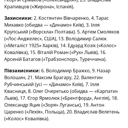
Крапивцов («Жирона», Іспанія).
Захисники:
2. Костянтин Вівчаренко, 4. Тарас
Михавко (обидва — «Динамо» Київ), 3. Ілля
Крупський («Ворскла» Полтава). 5. Артем Смоляков
(«Лос-Анджелес», США), 13. Володимир Салюк
(«Металіст 1925» Харків), 14. Едуард Козік («Колос»
Ковалівка), 15. Віталій Роман («Рух» Львів), 16.
Арсеній Батагов («Трабзонспор», Туреччина).
Півзахисники:
6. Володимир Бражко, 9. Назар
Волошин, 21. Максим Брагару, 22. Валентин
Рубчинський (усі — «Динамо» Київ), 7. Ілля
Квасниця, 8. Олег Очеретько (обидва — «Карпати»
Львів), 17. Єгор Ярмолюк («Брентфорд», Англія), 18.
Олександр Яцик («Зоря» Луганськ), 19. Антон
Царенко («Лехія», Польща), 20. Владислав Велетень
(«Колос» Ковалівка).