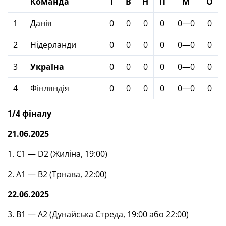
Команда
І
В
Н
П
М
О
1
Данія
0
0
0
0
0—0
0
2
Нідерланди
0
0
0
0
0—0
0
3
Україна
0
0
0
0
0—0
0
4
Фінляндія
0
0
0
0
0—0
0
1/4 фіналу
21.06.2025
1. С1 — D2 (Жиліна, 19:00)
2. А1 — В2 (Трнава, 22:00)
22.06.2025
3. В1 — А2 (Дунайська Стреда, 19:00 або 22:00)