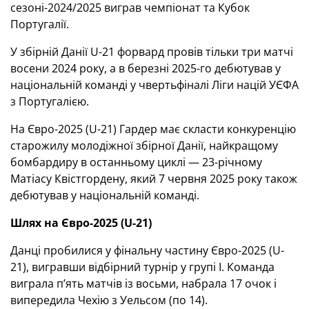
сезоні-2024/2025 виграв чемпіонат та Кубок
Португалії.
У збірній Данії U-21 форвард провів тільки три матчі
восени 2024 року, а в березні 2025-го дебютував у
національній команді у чвертьфіналі Ліги націй УЄФА
з Португалією.
На Євро-2025 (U-21) Гардер має скласти конкуренцію
старожилу молодіжної збірної Данії, найкращому
бомбардиру в останньому циклі — 23-річному
Матіасу Квістгордену, який 7 червня 2025 року також
дебютував у національній команді.
Шлях на Євро-2025 (U-21)
Данці пробилися у фінальну частину Євро-2025 (U-
21), вигравши відбірний турнір у групі I. Команда
виграла п’ять матчів із восьми, набрала 17 очок і
випередила Чехію з Уельсом (по 14).