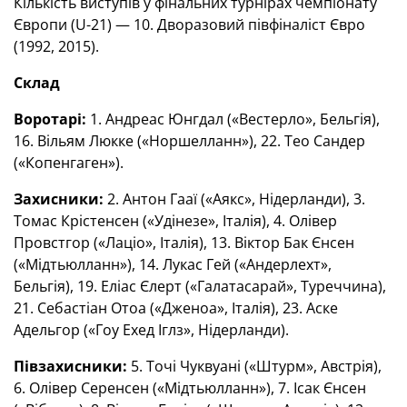
Кількість виступів у фінальних турнірах чемпіонату
Європи (U-21) — 10. Дворазовий півфіналіст Євро
(1992, 2015).
Склад
Воротарі:
1. Андреас Юнгдал («Вестерло», Бельгія),
16. Вільям Люкке («Норшелланн»), 22. Тео Сандер
(«Копенгаген»).
Захисники:
2. Антон Гааї («Аякс», Нідерланди), 3.
Томас Крістенсен («Удінезе», Італія), 4. Олівер
Провстгор («Лаціо», Італія), 13. Віктор Бак Єнсен
(«Мідтьюлланн»), 14. Лукас Гей («Андерлехт»,
Бельгія), 19. Еліас Єлерт («Галатасарай», Туреччина),
21. Себастіан Отоа («Дженоа», Італія), 23. Аске
Адельгор («Гоу Ехед Іглз», Нідерланди).
Півзахисники:
5. Точі Чуквуані («Штурм», Австрія),
6. Олівер Серенсен («Мідтьюлланн»), 7. Ісак Єнсен