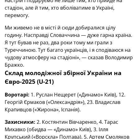
настрій і подаруємо не лише тим, хто прийде на
стадіон, але й тим, хто вболіватиме в Україні,
перемогу.
Ми живемо не в місті й сюди добиралися цілу
годину. Насправді Словаччина — дуже гарна країна.
Я тут бував не раз, два роки тому ми грали з
Туреччиною. Тут багато українців, і я сподіваюся на
чудову атмосферу на стадіоні», — сказав Володимир
Бражко.
Склад молодіжної збірної України на
Євро-2025 (U-21)
Воротарі:
1. Руслан Нещерет («Динамо» Київ), 12.
Георгій Єрмаков («Олександрія»), 23. Владислав
Крапивцов («Жирона», Іспанія).
Захисники:
2. Костянтин Вівчаренко, 4. Тарас
Михавко (обидва — «Динамо» Київ), 3. Ілля
Крупський («Ворскла» Полтава). 5. Артем Смоляков