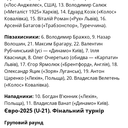
(«Лос-Анджелес», США), 13. Володимир Салюк
(«Металіст 1925» Харків), 14. Едуард Козік («Колос»
Ковалівка), 15. Віталій Роман («Рух» Львів), 16.
Арсеній Батагов («Трабзонспор», Туреччина).
Півзахисники:
6. Володимир Бражко, 9. Назар
Волошин, 21. Максим Брагару, 22. Валентин
Рубчинський (усі — «Динамо» Київ), 7. Ілля
Квасниця, 8. Олег Очеретько (обидва — «Карпати»
Львів), 17. Єгор Ярмолюк («Брентфорд», Англія), 18.
Олександр Яцик («Зоря» Луганськ), 19. Антон
Царенко («Лехія», Польща), 20. Владислав Велетень
(«Колос» Ковалівка).
Нападники:
10. Богдан В'юнник («Лехія»,
Польща), 11. Владислав Ванат («Динамо» Київ).
Євро-2025 (
U
-21).
Фінальний турнір
Груповий раунд