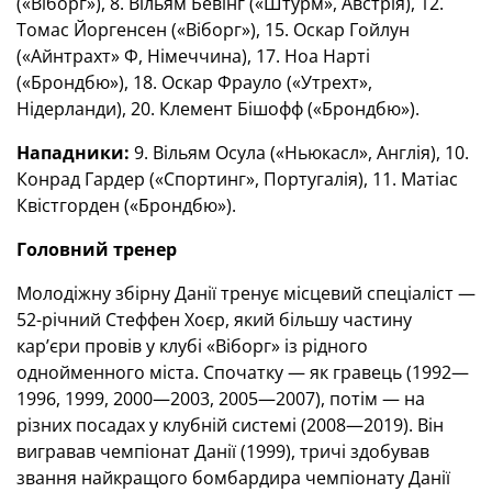
(«Віборг»), 8. Вільям Бевінг («Штурм», Австрія), 12.
Томас Йоргенсен («Віборг»), 15. Оскар Гойлун
(«Айнтрахт» Ф, Німеччина), 17. Ноа Нарті
(«Брондбю»), 18. Оскар Фрауло («Утрехт»,
Нідерланди), 20. Клемент Бішофф («Брондбю»).
Нападники:
9. Вільям Осула («Ньюкасл», Англія), 10.
Конрад Гардер («Спортинг», Португалія), 11. Матіас
Квістгорден («Брондбю»).
Головний тренер
Молодіжну збірну Данії тренує місцевий спеціаліст —
52-річний Стеффен Хоєр, який більшу частину
кар’єри провів у клубі «Віборг» із рідного
однойменного міста. Спочатку — як гравець (1992—
1996, 1999, 2000—2003, 2005—2007), потім — на
різних посадах у клубній системі (2008—2019). Він
вигравав чемпіонат Данії (1999), тричі здобував
звання найкращого бомбардира чемпіонату Данії