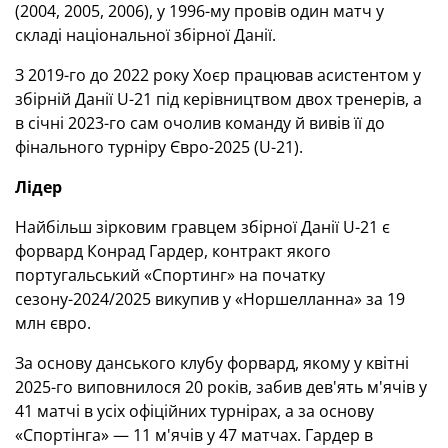
(2004, 2005, 2006), у 1996-му провів один матч у
складі національної збірної Данії.
З 2019-го до 2022 року Хоєр працював асистентом у
збірній Данії U-21 під керівництвом двох тренерів, а
в січні 2023-го сам очолив команду й вивів її до
фінального турніру Євро-2025 (U-21).
Лідер
Найбільш зірковим гравцем збірної Данії U-21 є
форвард Конрад Гардер, контракт якого
португальський «Спортинг» на початку
сезону-2024/2025 викупив у «Норшелланна» за 19
млн євро.
За основу данського клубу форвард, якому у квітні
2025-го виповнилося 20 років, забив дев'ять м'ячів у
41 матчі в усіх офіційних турнірах, а за основу
«Спортінга» — 11 м'ячів у 47 матчах. Гардер в