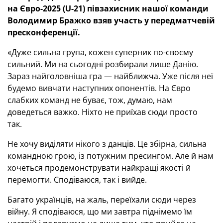
на Євро-2025 (U-21) півзахисник нашої команди
Володимир Бражко взяв участь у передматчевій
пресконференції.
«Дуже сильна група, кожен суперник по-своєму
сильний. Ми на сьогодні розбирали лише Данію.
Зараз найголовніша гра — найближча. Уже після неї
будемо вивчати наступних опонентів. На Євро
слабких команд не буває, тож, думаю, нам
доведеться важко. Ніхто не приїхав сюди просто
так.
Не хочу виділяти нікого з данців. Це збірна, сильна
командною грою, із потужним пресингом. Але й нам
хочеться продемонструвати найкращі якості й
перемогти. Сподіваюся, так і вийде.
Багато українців, на жаль, переїхали сюди через
війну. Я сподіваюся, що ми завтра піднімемо їм