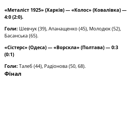
«Металіст 1925» (Харків) — «Колос» (Ковалівка) —
4:0 (2:0).
Голи:
Шевчук (39), Апанащенко (45), Молодюк (52),
Басанська (65).
«Сістерс» (Одеса) — «Ворскла» (Полтава) — 0:3
(0:1)
Голи:
Талеб (44), Радіонова (50, 68).
Фінал
10.06.2025
«Металіст 1925» — «Ворскла»
ТЕГИ
Кубок України серед жіночих команд