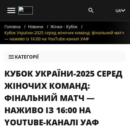
UA
Вхід для ЗМІ
Головна
Новини
Жінки - Кубок
Кубок України-2025 серед жіночих команд: фінальний матч
— наживо із 16:00 на YouTube-каналі УАФ
КАТЕГОРІЇ
КУБОК УКРАЇНИ-2025 СЕРЕД
ЖІНОЧИХ КОМАНД:
ФІНАЛЬНИЙ МАТЧ —
НАЖИВО ІЗ 16:00 НА
YOUTUBE-КАНАЛІ УАФ