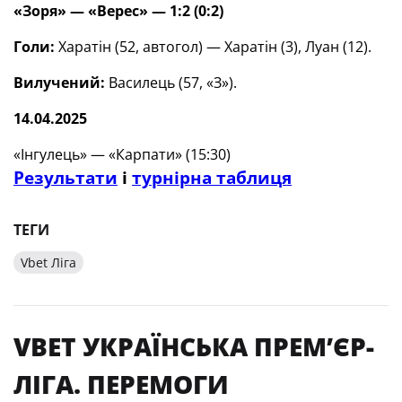
«Зоря» — «Верес» — 1:2 (0:2)
Голи:
Харатін (52, автогол) — Харатін (3), Луан (12).
Вилучений:
Василець (57, «З»).
14.04.2025
«Інгулець» — «Карпати» (15:30)
Результати
і
турнірна таблиця
ТЕГИ
Vbet Ліга
VBET УКРАЇНСЬКА ПРЕМʼЄР-
ЛІГА. ПЕРЕМОГИ