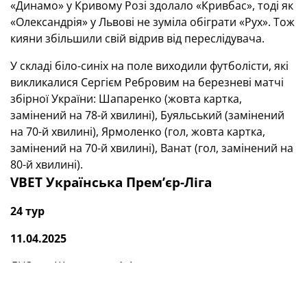
«Динамо» у Кривому Розі здолало «Кривбас», тоді як
«Олександрія» у Львові не зуміла обіграти «Рух». Тож
кияни збільшили свій відрив від переслідувача.
У складі біло-синіх на поле виходили футболісти, які
викликалися Сергієм Ребровим на березневі матчі
збірної України: Шапаренко (жовта картка,
замінений на 78-й хвилині), Буяльський (замінений
на 70-й хвилині), Ярмоленко (гол, жовта картка,
замінений на 70-й хвилині), Ванат (гол, замінений на
80-й хвилині).
VBET Українська Премʼєр-Ліга
24 тур
11.04.2025
ЛНЗ — «Шахтар» — 1:4
12.04.2025