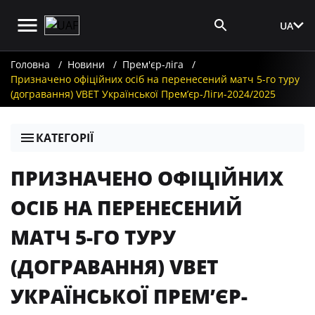
UA
Вхід для ЗМІ
Головна
Новини
Прем'єр-ліга
Призначено офіційних осіб на перенесений матч 5-го туру
(догравання) VBET Української Премʼєр-Ліги-2024/2025
КАТЕГОРІЇ
ПРИЗНАЧЕНО ОФІЦІЙНИХ
ОСІБ НА ПЕРЕНЕСЕНИЙ
МАТЧ 5-ГО ТУРУ
(ДОГРАВАННЯ) VBET
УКРАЇНСЬКОЇ ПРЕМʼЄР-