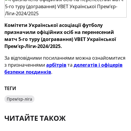
Комітети Української асоціації футболу
призначили офіційних осіб
на перенесений
матч 5-го туру (догравання)
VBET
Української
Премʼєр-Ліги-2024/2025.
За відповідними посиланнями можна ознайомитися
з призначеннями
арбітрів
та
делегатів і офіцерів
безпеки поєдинків
.
ТЕГИ
Прем'єр-ліга
ЧИТАЙТЕ ТАКОЖ