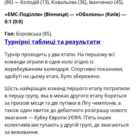
(86) — Колодій (13), Ковальова (36), Іванченко (45).
«ЕМС-Поділля» (Вінниця) —
«Оболонь» (Київ) —
0:1 (0:0)
Гол:
Боровська (85).
Турнірні таблиці та результати
Турнір проходить у два етапи. На першому всі
команди зіграли в одне коло згідно із
жеребкуванням календаря. Спортивні показники,
здобуті на цьому етапі, було збережено.
Шість найкращих команд першого етапу потрапили
в першу групу, яка в межах другого етапу бореться
за призові місця та дві путівки в Лігу чемпіонів, а
також один квиток до дебютного розіграшу нового
змагання — Кубку Європи УЄФА. П’ять інших
колективів виступають у другій групі, де змагаються
за виживання.