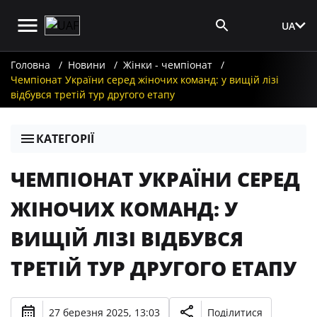
UA
Вхід для ЗМІ
Головна
Новини
Жінки - чемпіонат
Чемпіонат України серед жіночих команд: у вищій лізі
відбувся третій тур другого етапу
КАТЕГОРІЇ
ЧЕМПІОНАТ УКРАЇНИ СЕРЕД
ЖІНОЧИХ КОМАНД: У
ВИЩІЙ ЛІЗІ ВІДБУВСЯ
ТРЕТІЙ ТУР ДРУГОГО ЕТАПУ
27 березня 2025, 13:03
Поділитися