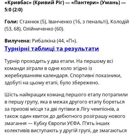
«Кривбас» (Кривий Ріг) —
«Пантери» (Умань) —
5:0 (2:0)
Голи:
Стахнюк (5), Іванченко (16, з пенальті), Колодій
(53, 68), Олійниченко (60).
Вилучена:
Рибалкіна (44, «П»).
Турнірні таблиці та результати
Турнір проходить у два етапи. На першому всі
команди зіграли в одне коло згідно із
жеребкуванням календаря. Спортивні показники,
здобуті на цьому етапі, було збережено.
Шість найкращих команд першого етапу потрапили
в першу групу, яка в межах другого етапу бореться
за призові місця та дві путівки в Лігу чемпіонів, а
також один квиток до дебютного розіграшу нового
змагання — Кубку Європи УЄФА. П’ять інших
колективів виступають у другій групі, де змагаються