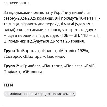
за виживання.
За підсумками чемпіонату України у вищій лізі
сезону-2024/2025 команди, які посядуть 10-те та 11-
те місця, зіграють два перехідні матчі (удома/на
виїзді) з колективами, які посядуть третє та друге
місця в першій лізі відповідно (10В — 3П, 11В — 2П).
Ці поєдинки відбудуться 22-го та 26 травня.
Група 1:
«Ворскла», «Колос», «Металіст 1925»,
«Сістерс», «Шахтар», «Ладомир».
Група 2: «
Кривбас», «Пантери», «Полісся», «ЕМС-
Поділля», «Оболонь».
ТЕГИ
чемпіонат України серед жіночих команд