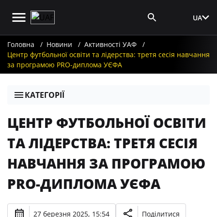
UA
Вхід для ЗМІ
Головна
Новини
Активності УАФ
Центр футбольної освіти та лідерства: третя сесія навчання
за програмою PRO-диплома УЄФА
КАТЕГОРІЇ
ЦЕНТР ФУТБОЛЬНОЇ ОСВІТИ
ТА ЛІДЕРСТВА: ТРЕТЯ СЕСІЯ
НАВЧАННЯ ЗА ПРОГРАМОЮ
PRO-ДИПЛОМА УЄФА
27 березня 2025, 15:54
Поділитися