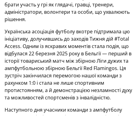
брати участь у грі як глядачі, гравці, тренери,
адміністратори, волонтери та особи, що ухвалюють
рішення.
Українська асоціація футболу вкотре підтримала цю
ініціативу, долучившись до заходів Тижня дій #Total
Access. Одним із яскравих моментів стала подія, що
відбулася 22 березня 2025 року в Бельгії — перший в
історії товариський матч між збірною Ліги дужих та
ампфутбольною збірною Бельгії Red Flamingos. Ця
зустріч закінчилася перемогою нашої команди з
рахунком 1:0 і стала не лише спортивним
протистоянням, а й демонстрацією незламності духу
та можливостей спортсменів з інвалідністю.
Наступного дня учасники команди з ампфутболу
мали змогу відвідати вирішальний матч-відповідь
плей-оф Ліги націй між національними збірними
Бельгії та України. Це стало символічним жестом