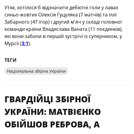
Утім, хотілося б відзначити дебютні голи у лавах
синьо-жовтих Олексія Гуцуляка (7 матчів) та Іллі
Забарного (47 ігор) і другий м'яч у складі головної
команди країни Владислава Ваната (11 поєдинків),
які вони забили в першій зустрічі із суперником, у
Мурсії (
3:1
).
ТЕГИ
Національна збірна України
ГВАРДІЙЦІ ЗБІРНОЇ
УКРАЇНИ: МАТВІЄНКО
ОБІЙШОВ РЕБРОВА, А