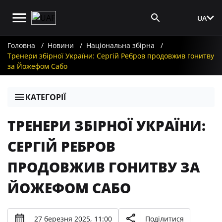
UA
Вхід для ЗМІ
Головна
Новини
Національна збірна
Тренери збірної України: Сергій Ребров продовжив гонитву
за Йожефом Сабо
КАТЕГОРІЇ
ТРЕНЕРИ ЗБІРНОЇ УКРАЇНИ:
СЕРГІЙ РЕБРОВ
ПРОДОВЖИВ ГОНИТВУ ЗА
ЙОЖЕФОМ САБО
27 березня 2025, 11:00
Поділитися