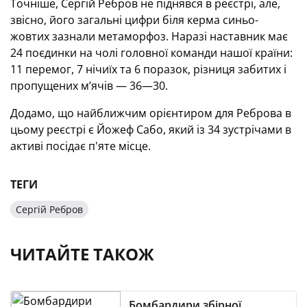
Точніше, Сергій Ребров не піднявся в реєстрі, але,
звісно, його загальні цифри біля керма синьо-
жовтих зазнали метаморфоз. Наразі наставник має
24 поєдинки на чолі головної команди нашої країни:
11 перемог, 7 нічиїх та 6 поразок, різниця забитих і
пропущених м’ячів — 36—30.
Додамо, що найближчим орієнтиром для Реброва в
цьому реєстрі є Йожеф Сабо, який із 34 зустрічами в
активі посідає п'яте місце.
ТЕГИ
Сергій Ребров
ЧИТАЙТЕ ТАКОЖ
Бомбардири збірної