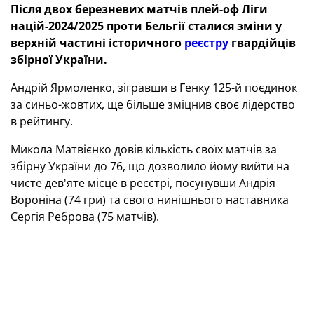
Після двох березневих матчів плей-оф Ліги
націй-2024/2025 проти Бельгії сталися зміни у
верхній частині історичного
реєстру
гвардійців
збірної України.
Андрій Ярмоленко, зігравши в Генку 125-й поєдинок
за синьо-жовтих, ще більше зміцнив своє лідерство
в рейтингу.
Микола Матвієнко довів кількість своїх матчів за
збірну України до 76, що дозволило йому вийти на
чисте дев'яте місце в реєстрі, посунувши Андрія
Вороніна (74 гри) та свого нинішнього наставника
Сергія Реброва (75 матчів).
Олександр Зінченко, наразі маючи в активі 71
поєдинок, наздогнав в історичній таблиці Андрія
Гусіна й ділить із ним 12-ту позицію.
Окрім цього, відзначимо потужний стрибок угору