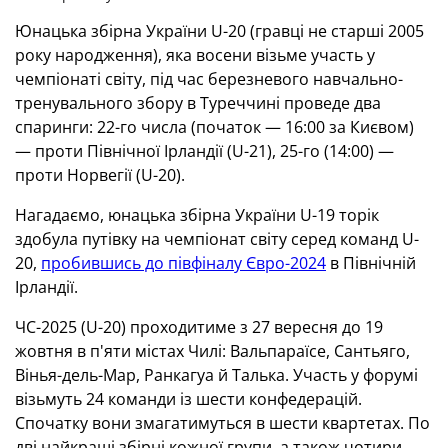
Юнацька збірна України U-20 (гравці не старші 2005
року народження), яка восени візьме участь у
чемпіонаті світу, під час березневого навчально-
тренувального збору в Туреччині проведе два
спаринги: 22-го числа (початок — 16:00 за Києвом)
— проти Північної Ірландії (U-21), 25-го (14:00) —
проти Норвегії (U-20).
Нагадаємо, юнацька збірна України U-19 торік
здобула путівку на чемпіонат світу серед команд U-
20,
пробившись до півфіналу Євро-2024
в Північній
Ірландії.
ЧС-2025 (U-20) проходитиме з 27 вересня до 19
жовтня в п'яти містах Чилі: Вальпараїсе, Сантьяго,
Вінья-дель-Мар, Ранкагуа й Талька. Участь у форумі
візьмуть 24 команди із шести конфедерацій.
Спочатку вони змагатимуться в шести квартетах. По
дві найкращі збірні кожної групи, а також чотири