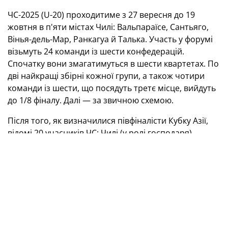
ЧС-2025 (U-20) проходитиме з 27 вересня до 19
жовтня в п'яти містах Чилі: Вальпараїсе, Сантьяго,
Вінья-дель-Мар, Ранкагуа й Талька. Участь у форумі
візьмуть 24 команди із шести конфедерацій.
Спочатку вони змагатимуться в шести квартетах. По
дві найкращі збірні кожної групи, а також чотири
команди із шести, що посядуть третє місце, вийдуть
до 1/8 фіналу. Далі — за звичною схемою.
Після того, як визначилися півфіналісти Кубку Азії,
відомі 20 учасників ЧС: Чилі (у ролі господаря),
Іспанія, Франція, Італія, Україна та Норвегія — від
Європи, США, Мексика, Куба й Панама — від
КОНКАКАФ, Бразилія, Аргентина, Колумбія, Парагвай
— від Південної Америки, Японія, Корея, Саудівська
Аравія, Австралія — від Азії, Нова Зеландія та Нова
Каледонія — від Океанії. Ще чотири команди, від
Африки, визначаться в травні.