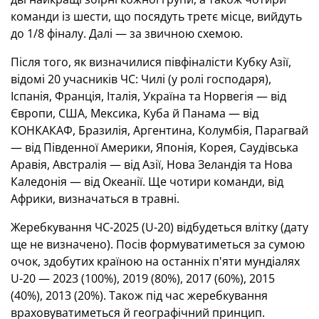
команди із шести, що посядуть третє місце, вийдуть
до 1/8 фіналу. Далі — за звичною схемою.
Після того, як визначилися півфіналісти Кубку Азії,
відомі 20 учасників ЧС: Чилі (у ролі господаря),
Іспанія, Франція, Італія, Україна та Норвегія — від
Європи, США, Мексика, Куба й Панама — від
КОНКАКАФ, Бразилія, Аргентина, Колумбія, Парагвай
— від Південної Америки, Японія, Корея, Саудівська
Аравія, Австралія — від Азії, Нова Зеландія та Нова
Каледонія — від Океанії. Ще чотири команди, від
Африки, визначаться в травні.
Жеребкування ЧС-2025 (U-20) відбудеться влітку (дату
ще не визначено). Посів формуватиметься за сумою
очок, здобутих країною на останніх п'яти мундіалях
U-20 — 2023 (100%), 2019 (80%), 2017 (60%), 2015
(40%), 2013 (20%). Також під час жеребкування
враховуватиметься й географічний принцип.