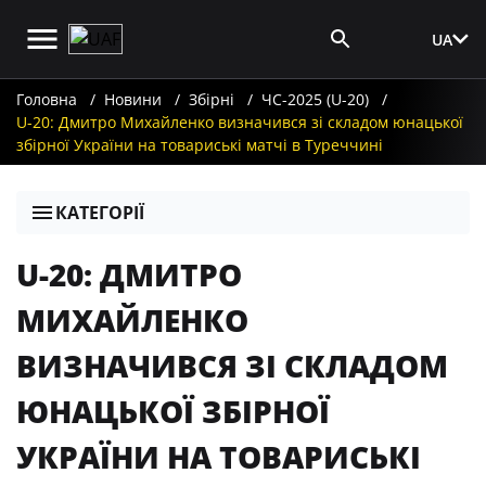
UA
Вхід для ЗМІ
Головна
Новини
Збірні
ЧС-2025 (U-20)
U-20: Дмитро Михайленко визначився зі складом юнацької
збірної України на товариські матчі в Туреччині
КАТЕГОРІЇ
U-20: ДМИТРО
МИХАЙЛЕНКО
ВИЗНАЧИВСЯ ЗІ СКЛАДОМ
ЮНАЦЬКОЇ ЗБІРНОЇ
УКРАЇНИ НА ТОВАРИСЬКІ