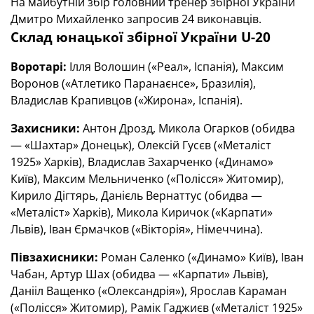
На майбутній збір головний тренер збірної України
Дмитро Михайленко запросив 24 виконавців.
Склад юнацької збірної України U-20
Воротарі:
Ілля Волошин («Реал», Іспанія), Максим
Воронов («Атлетико Паранаєнсе», Бразилія),
Владислав Крапивцов («Жирона», Іспанія).
Захисники:
Антон Дрозд, Микола Огарков (обидва
— «Шахтар» Донецьк), Олексій Гусєв («Металіст
1925» Харків), Владислав Захарченко («Динамо»
Київ), Максим Мельниченко («Полісся» Житомир),
Кирило Дігтярь, Данієль Вернаттус (обидва —
«Металіст» Харків), Микола Киричок («Карпати»
Львів), Іван Єрмачков («Вікторія», Німеччина).
Півзахисники:
Роман Саленко («Динамо» Київ), Іван
Чабан, Артур Шах (обидва — «Карпати» Львів),
Данііл Ващенко («Олександрія»), Ярослав Караман
(«Полісся» Житомир), Рамік Гаджиєв («Металіст 1925»