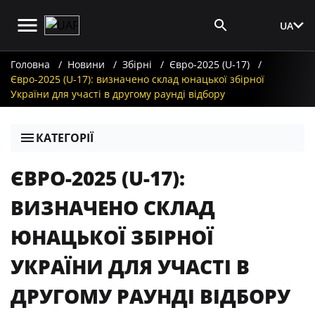
UA
Вхід для ЗМІ
Головна
Новини
Збірні
Євро-2025 (U-17)
Євро-2025 (U-17): визначено склад юнацької збірної
України для участі в другому раунді відбору
КАТЕГОРІЇ
ЄВРО-2025 (U-17):
ВИЗНАЧЕНО СКЛАД
ЮНАЦЬКОЇ ЗБІРНОЇ
УКРАЇНИ ДЛЯ УЧАСТІ В
ДРУГОМУ РАУНДІ ВІДБОРУ