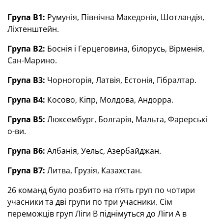
Група В1:
Румунія, Північна Македонія, Шотландія,
Ліхтенштейн.
Група В2:
Боснія і Герцеговина, білорусь, Вірменія,
Сан-Марино.
Група В3:
Чорногорія, Латвія, Естонія, Гібралтар.
Група В4:
Косово, Кіпр, Молдова, Андорра.
Група В5:
Люксембург, Болгарія, Мальта, Фарерські
о-ви.
Група В6:
Албанія, Уельс, Азербайджан.
Група В7:
Литва, Грузія, Казахстан.
26 команд було розбито на п’ять груп по чотири
учасники та дві групи по три учасники. Сім
переможців груп Ліги B піднімуться до Ліги A в