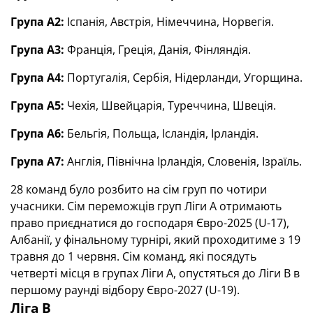
Група А2:
Іспанія, Австрія, Німеччина, Норвегія.
Група А3:
Франція, Греція, Данія, Фінляндія.
Група А4:
Португалія, Сербія, Нідерланди, Угорщина.
Група А5:
Чехія, Швейцарія, Туреччина, Швеція.
Група А6:
Бельгія, Польща, Ісландія, Ірландія.
Група А7:
Англія, Північна Ірландія, Словенія, Ізраїль.
28 команд було розбито на сім груп по чотири
учасники. Сім переможців груп Ліги А отримають
право приєднатися до господаря Євро-2025 (U-17),
Албанії, у фінальному турнірі, який проходитиме з 19
травня до 1 червня. Сім команд, які посядуть
четверті місця в групах Ліги A, опустяться до Ліги B в
першому раунді відбору Євро-2027 (U-19).
Ліга В