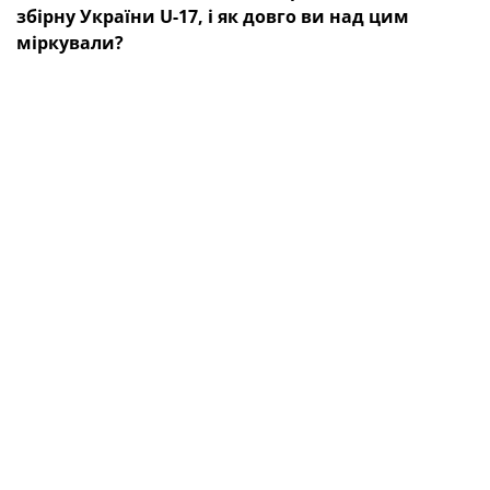
збірну України U-17, і як довго ви над цим
міркували
?
— Над такими запрошеннями довго не
розмірковують (посміхається), оскільки для будь-
якого наставника це престижна робота — тренувати
збірну України, найкращих гравців, у моєму
випадку — 2008 року народження. Мені ця
пропозиція здалася дуже цікавою, і для моєї кар'єри,
вважаю, це крок уперед.
— Ваша робота розпочалася, можна сказати, з
місця в кар'єр. Знайомилися з командою вже під
час збору?
— Оскільки юнацькі склади київського «Динамо» та
донецького «Шахтаря» брали участь у єврокубкових
матчах, то не всіх гравців цих команд відпустили.
Тому терміново довелося шукати їм заміни. Когось
раніше я знав більше, когось — менше, але вже