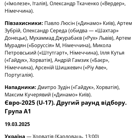
(«Імолезе», Італія), Олександр Ткаченко («Вердер»,
Німеччина).
Півзахисники:
Павло Люсін («Динамо» Київ), Артем
Зубрій, Олександр Середа (обидва — «Шахтар»
Донецьк), Мухаммад Джурабаєв («Рух» Львів), Артем
Мурадян («Боруссія» М, Німеччина), Микола
Петровський («Штутгарт», Німеччина), Ілля Кутья
(«Гайдук», Хорватія), Андрій Гамзик («Баєр»,
Німеччина), Арсеній Шишкевич («Ріу Аве»,
Португалія).
Нападники:
Дмитро Зудін («Гайдук», Хорватія),
Максим Кучерявий («Динамо» Київ).
Євро-2025 (U-17). Другий раунд відбору.
Група А1
19.03.2025
Україна
— Хорватія (Карловаць, 13:00)