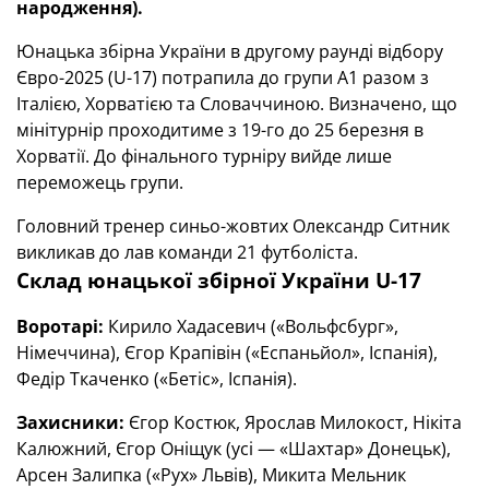
народження).
Юнацька збірна України в другому раунді відбору
Євро-2025 (U-17) потрапила до групи А1 разом з
Італією, Хорватією та Словаччиною. Визначено, що
мінітурнір проходитиме з 19-го до 25 березня в
Хорватії. До фінального турніру вийде лише
переможець групи.
Головний тренер синьо-жовтих Олександр Ситник
викликав до лав команди 21 футболіста.
Склад юнацької збірної України
U
-17
Воротарі:
Кирило Хадасевич («Вольфсбург»,
Німеччина), Єгор Крапівін («Еспаньйол», Іспанія),
Федір Ткаченко («Бетіс», Іспанія).
Захисники:
Єгор Костюк, Ярослав Милокост, Нікіта
Калюжний, Єгор Оніщук (усі — «Шахтар» Донецьк),
Арсен Залипка («Рух» Львів), Микита Мельник