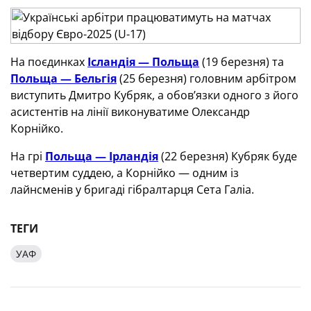
На поєдинках
Ісландія — Польща
(19 березня) та
Польща — Бельгія
(25 березня) головним арбітром
виступить Дмитро Кубряк, а обов’язки одного з його
асистентів на лінії виконуватиме Олександр
Корнійко.
На грі
Польща — Ірландія
(22 березня) Кубряк буде
четвертим суддею, а Корнійко — одним із
лайнсменів у бригаді гібралтарця Сета Галіа.
ТЕГИ
УАФ