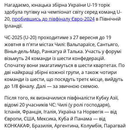
Нагадаємо, юнацька збірна України U-19 торік
здобула путівку на чемпіонат світу серед команд U-
20,
пробившись до півфіналу Євро-2024
в Північній
Ірландії.
ЧС-2025 (U-20) проходитиме з 27 вересня до 19
жовтня в п'яти містах Чилі: Вальпараїсе, Сантьяго,
Вінья-дель-Мар, Ранкагуа й Талька. Участь у форумі
візьмуть 24 команди із шести конфедерацій.
Спочатку вони змагатимуться в шести квартетах. По
дві найкращі збірні кожної групи, а також чотири
команди із шести, що посядуть третє місце, вийдуть
до 1/8 фіналу. Далі — за звичною схемою.
Після того, як визначилися півфіналісти Кубку Азії,
відомі 20 учасників ЧС: Чилі (у ролі господаря),
Іспанія, Франція, Італія, Україна та Норвегія — від
Європи, США, Мексика, Куба й Панама — від
КОНКАКАФ, Бразилія, Аргентина, Колумбія, Парагвай