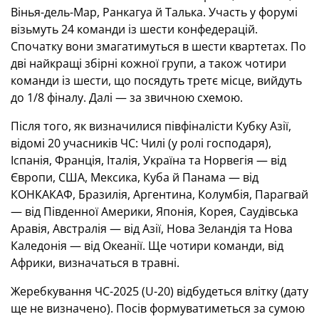
Вінья-дель-Мар, Ранкагуа й Талька. Участь у форумі
візьмуть 24 команди із шести конфедерацій.
Спочатку вони змагатимуться в шести квартетах. По
дві найкращі збірні кожної групи, а також чотири
команди із шести, що посядуть третє місце, вийдуть
до 1/8 фіналу. Далі — за звичною схемою.
Після того, як визначилися півфіналісти Кубку Азії,
відомі 20 учасників ЧС: Чилі (у ролі господаря),
Іспанія, Франція, Італія, Україна та Норвегія — від
Європи, США, Мексика, Куба й Панама — від
КОНКАКАФ, Бразилія, Аргентина, Колумбія, Парагвай
— від Південної Америки, Японія, Корея, Саудівська
Аравія, Австралія — від Азії, Нова Зеландія та Нова
Каледонія — від Океанії. Ще чотири команди, від
Африки, визначаться в травні.
Жеребкування ЧС-2025 (U-20) відбудеться влітку (дату
ще не визначено). Посів формуватиметься за сумою