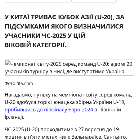
У КИТАЇ ТРИВАЄ КУБОК АЗІЇ (U-20), ЗА
ПІДСУМКАМИ ЯКОГО ВИЗНАЧИЛИСЯ
УЧАСНИКИ ЧС-2025 У ЦІЙ
ВІКОВІЙ КАТЕГОРІЇ.
Фото fifa.com
Нагадаємо, путівку на чемпіонат світу серед команд
U-20 здобула торік і юнацька збірна України U-19,
пробившись до півфіналу Євро-2024
в Північній
Ірландії.
ЧС-2025 (U-20) проходитиме з 27 вересня до 19
жовтня в п'яти містах Чилі: Вальпараїсе, Сантьяго,