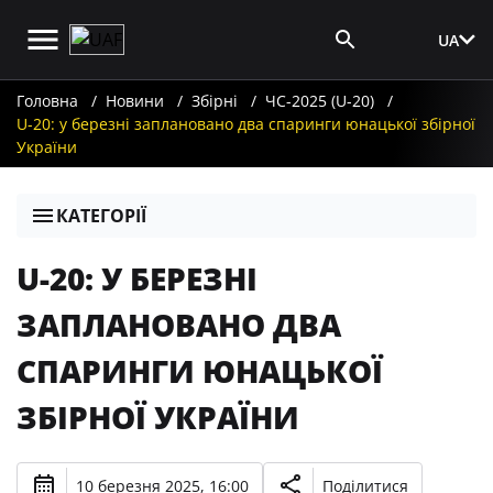
UA
Вхід для ЗМІ
Головна
Новини
Збірні
ЧС-2025 (U-20)
U-20: у березні заплановано два спаринги юнацької збірної
України
КАТЕГОРІЇ
U-20: У БЕРЕЗНІ
ЗАПЛАНОВАНО ДВА
СПАРИНГИ ЮНАЦЬКОЇ
ЗБІРНОЇ УКРАЇНИ
10 березня 2025, 16:00
Поділитися