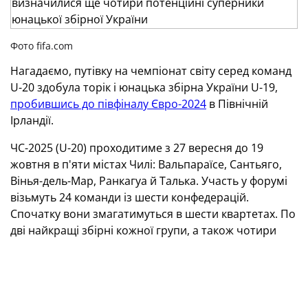
Фото fifa.com
Нагадаємо, путівку на чемпіонат світу серед команд
U-20 здобула торік і юнацька збірна України U-19,
пробившись до півфіналу Євро-2024
в Північній
Ірландії.
ЧС-2025 (U-20) проходитиме з 27 вересня до 19
жовтня в п'яти містах Чилі: Вальпараїсе, Сантьяго,
Вінья-дель-Мар, Ранкагуа й Талька. Участь у форумі
візьмуть 24 команди із шести конфедерацій.
Спочатку вони змагатимуться в шести квартетах. По
дві найкращі збірні кожної групи, а також чотири
команди із шести, що посядуть третє місце, вийдуть
до 1/8 фіналу. Далі — за звичною схемою.
Європу на турнірі представлятимуть п'ять збірних.
Вони визначилися за підсумками Євро-2024: Іспанія,