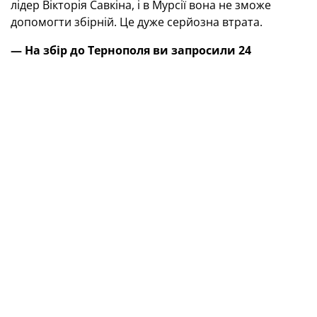
лідер Вікторія Савкіна, і в Мурсії вона не зможе
допомогти збірній. Це дуже серйозна втрата.
— На збір до Тернополя ви запросили 24
гравчинь, але до Іспанії мало вирушити 20…
— Окрім Савкіної, до заявки не потрапили Юлія
Паламарчук, Валерія Руденко та Уляна Соловйова.
— Коли вже зайшла мова про спаринг із
«Поліссям»
(2:3)
, то звернули увагу на те, що в
збірній дубль оформила Каріна Леспух…
— Вона додає, тішить результативною грою й є
одним із лідерів. Також виокремлю Аліну Савку —
капітана збірної.
— До Тернополя приїхали всі ті футболістки, на
яких ви розраховували?
— Ні, через травми були відсутні Анна Авраменко та