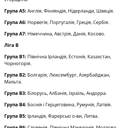
Група А5:
Англія, Фінляндія, Нідерланди, Швеція.
Група А6:
Норвегія, Португалія, Греція, Сербія.
Група А7:
Німеччина, Австрія, Данія, Косово.
Ліга В
Група В1:
Північна Ірландія, Естонія, Казахстан,
Чорногорія.
Група В2:
Болгарія, Люксембург, Азербайджан,
Мальта.
Група В3:
білорусь, Албанія, Ізраїль, Андорра.
Група В4:
Боснія і Герцеговина, Румунія, Латвія.
Група В5:
Ірландія, Фарерські о-ви, Литва.
Група В6:
Словенія, Північна Македонія, Молдова.