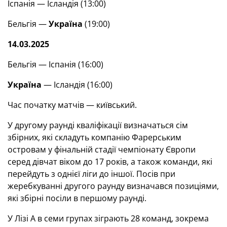
Іспанія — Ісландія (13:00)
Бельгія —
Україна
(19:00)
14.03.2025
Бельгія — Іспанія (16:00)
Україна
— Ісландія (16:00)
Час початку матчів — київський.
У другому раунді кваліфікації визначаться сім
збірних, які складуть компанію Фарерським
островам у фінальній стадії чемпіонату Європи
серед дівчат віком до 17 років, а також команди, які
перейдуть з однієї ліги до іншої. Посів при
жеребкуванні другого раунду визначався позиціями,
які збірні посіли в першому раунді.
У Лізі А в семи групах зіграють 28 команд, зокрема