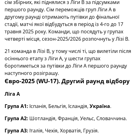
сім збірних, які піднялися з Ліги В за підсумками
першого раунду. Сім переможців груп Ліги А в
другому раунді отримають путівки до фінальної
стадії, матчі якої відбудуться в період із 4-го до 17
травня 2025 року. Команди, що посядуть у групах
четверті місця, сезон-2025/2026 розпочнуть у Лізі В.
21 команда в Лізі В, у тому числі ті, що вилетіли після
осіннього етапу з Ліги А, у шести групах
боротиметься за путівки до Ліги А першого раунду
наступного розіграшу.
Євро-2025 (WU-17). Другий раунд відбору
Ліга А
Група А1:
Іспанія, Бельгія, Ісландія,
Україна
.
Група А2:
Шотландія, Франція, Уельс, Словаччина.
Група А3:
Італія, Чехія, Хорватія, Грузія.