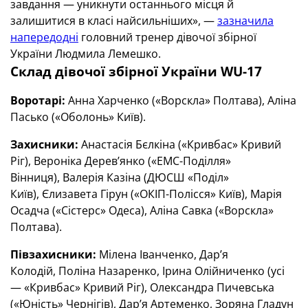
завдання — уникнути останнього місця й
залишитися в класі найсильніших», —
зазначила
напередодні
головний тренер дівочої збірної
України Людмила Лемешко.
Склад дівочої збірної України WU-17
Воротарі:
Анна Харченко («Ворскла» Полтава), Аліна
Пасько («Оболонь» Київ).
Захисники:
Анастасія Бєлкіна («Кривбас» Кривий
Ріг), Вероніка Дерев’янко («ЕМС-Поділля»
Вінниця), Валерія Казіна (ДЮСШ «Поділ»
Київ), Єлизавета Гірун («ОКІП-Полісся» Київ), Марія
Осадча («Сістерс» Одеса), Аліна Савка («Ворскла»
Полтава).
Півзахисники:
Мілена Іванченко, Дар’я
Колодій, Поліна Назаренко, Ірина Олійниченко (усі
— «Кривбас» Кривий Ріг), Олександра Пичевська
(«Юність» Чернігів), Дар’я Артеменко, Зоряна Гладун