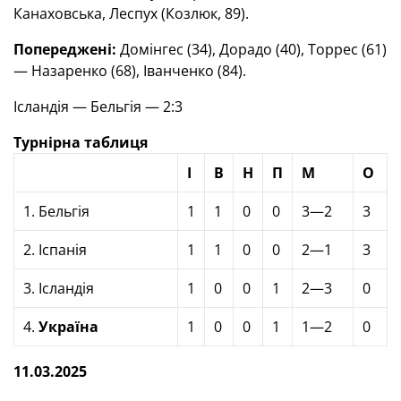
Канаховська, Леспух (Козлюк, 89).
Попереджені:
Домінгес (34), Дорадо (40), Торрес (61)
— Назаренко (68), Іванченко (84).
Ісландія — Бельгія — 2:3
Турнірна таблиця
І
В
Н
П
М
О
1. Бельгія
1
1
0
0
3—2
3
2. Іспанія
1
1
0
0
2—1
3
3. Ісландія
1
0
0
1
2—3
0
4.
Україна
1
0
0
1
1—2
0
11.03.2025