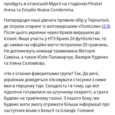
пройдуть в іспанській Мурсії на стадіонах Pinatar
Arena та Estadio Nueva Condomina.
Напередодні наші дівчата провели збір у Тернополі,
де зіграли спаринг із житомирським «Поліссям» (
2:3
).
Після цього українки через Краків вирушили до
Іспанії. Якщо участь у НТЗ брали 24 футболістки, то
до заявки на офіційні матчі потрапили 20 гравчинь.
Не допоможуть команді травмована Вікторія
Савкіна, а також Юлія Паламарчук, Валерія Руденко
та Уляна Соловйова.
«Чи є іспанки фаворитками групи? Так. До речі,
українкам доведеться з’ясовувати стосунки з ними
вже в першому турі. Складність і в тому, що мої
підопічні готувалися на штучному покритті, а грати
будемо на трав’яному газоні. З іншого боку, ми
будемо мати змогу отримати більше інформації про
наступних візаві з Бельгії та Ісландії. Головне