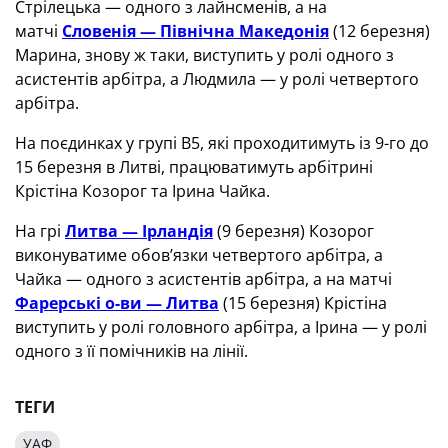
Стрілецька — одного з лайнсменів, а на
матчі
Словенія — Північна Македонія
(12 березня)
Марина, знову ж таки, виступить у ролі одного з
асистентів арбітра, а Людмила — у ролі четвертого
арбітра.
На поєдинках у групі В5, які проходитимуть із 9-го до
15 березня в Литві, працюватимуть арбітрині
Крістіна Козорог та Ірина Чайка.
На грі
Литва — Ірландія
(9 березня) Козорог
виконуватиме обов’язки четвертого арбітра, а
Чайка — одного з асистентів арбітра, а на матчі
Фарерські о-ви — Литва
(15 березня) Крістіна
виступить у ролі головного арбітра, а Ірина — у ролі
одного з її помічників на лінії.
ТЕГИ
УАФ