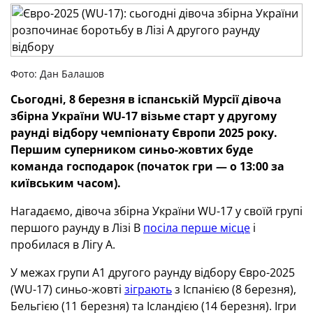
Фото: Дан Балашов
Сьогодні, 8 березня в іспанській Мурсії дівоча
збірна України WU-17 візьме старт у другому
раунді відбору чемпіонату Європи 2025 року.
Першим суперником синьо-жовтих буде
команда господарок (початок гри — о 13:00 за
київським часом).
Нагадаємо, дівоча збірна України WU-17 у своїй групі
першого раунду в Лізі В
посіла перше місце
і
пробилася в Лігу А.
У межах групи А1 другого раунду відбору Євро-2025
(WU-17) синьо-жовті
зіграють
з Іспанією (8 березня),
Бельгією (11 березня) та Ісландією (14 березня). Ігри