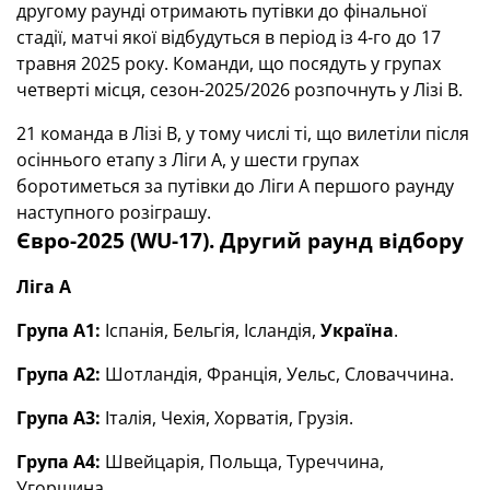
другому раунді отримають путівки до фінальної
стадії, матчі якої відбудуться в період із 4-го до 17
травня 2025 року. Команди, що посядуть у групах
четверті місця, сезон-2025/2026 розпочнуть у Лізі В.
21 команда в Лізі В, у тому числі ті, що вилетіли після
осіннього етапу з Ліги А, у шести групах
боротиметься за путівки до Ліги А першого раунду
наступного розіграшу.
Євро-2025 (WU-17). Другий раунд відбору
Ліга А
Група А1:
Іспанія, Бельгія, Ісландія,
Україна
.
Група А2:
Шотландія, Франція, Уельс, Словаччина.
Група А3:
Італія, Чехія, Хорватія, Грузія.
Група А4:
Швейцарія, Польща, Туреччина,
Угорщина.