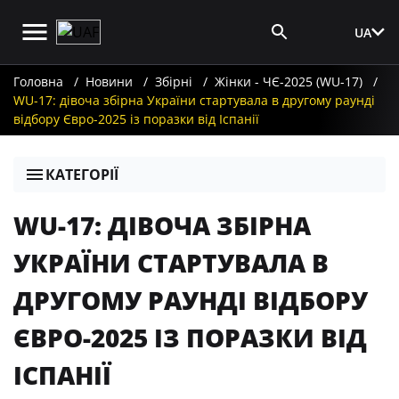
UA
Вхід для ЗМІ
Головна
Новини
Збірні
Жінки - ЧЄ-2025 (WU-17)
WU-17: дівоча збірна України стартувала в другому раунді
відбору Євро-2025 із поразки від Іспанії
КАТЕГОРІЇ
WU-17: ДІВОЧА ЗБІРНА
УКРАЇНИ СТАРТУВАЛА В
ДРУГОМУ РАУНДІ ВІДБОРУ
ЄВРО-2025 ІЗ ПОРАЗКИ ВІД
ІСПАНІЇ