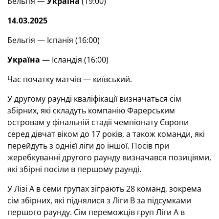
Бельгія —
Україна
(19:00)
14.03.2025
Бельгія — Іспанія (16:00)
Україна
— Ісландія (16:00)
Час початку матчів — київський.
У другому раунді кваліфікації визначаться сім
збірних, які складуть компанію Фарерським
островам у фінальній стадії чемпіонату Європи
серед дівчат віком до 17 років, а також команди, які
перейдуть з однієї ліги до іншої. Посів при
жеребкуванні другого раунду визначався позиціями,
які збірні посіли в першому раунді.
У Лізі А в семи групах зіграють 28 команд, зокрема
сім збірних, які піднялися з Ліги В за підсумками
першого раунду. Сім переможців груп Ліги А в