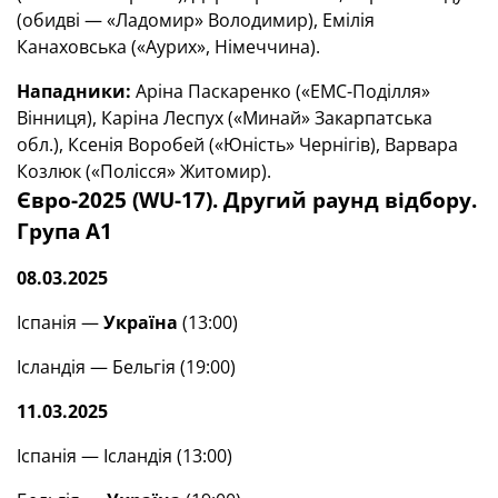
(обидві — «Ладомир» Володимир), Емілія
Канаховська («Аурих», Німеччина).
Нападники:
Аріна Паскаренко («ЕМС-Поділля»
Вінниця), Каріна Леспух («Минай» Закарпатська
обл.), Ксенія Воробей («Юність» Чернігів), Варвара
Козлюк («Полісся» Житомир).
Євро-2025 (WU-17). Другий раунд відбору.
Група А1
08.03.2025
Іспанія —
Україна
(13:00)
Ісландія — Бельгія (19:00)
11.03.2025
Іспанія — Ісландія (13:00)