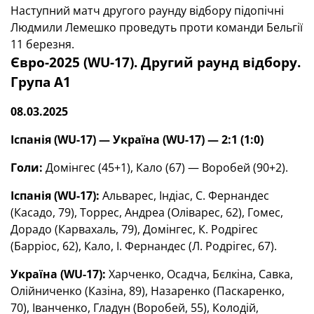
Наступний матч другого раунду відбору підопічні
Людмили Лемешко проведуть проти команди Бельгії
11 березня.
Євро-2025 (WU-17). Другий раунд відбору.
Група А1
08.03.2025
Іспанія (
WU
-17) — Україна (
WU
-17) — 2:1 (1:0)
Голи:
Домінгес (45+1), Кало (67) — Воробей (90+2).
Іспанія (
WU
-17):
Альварес, Індіас, С. Фернандес
(Касадо, 79), Торрес, Андреа (Оліварес, 62), Гомес,
Дорадо (Карвахаль, 79), Домінгес, К. Родрігес
(Барріос, 62), Кало, І. Фернандес (Л. Родрігес, 67).
Україна (
WU
-17):
Харченко, Осадча, Бєлкіна, Савка,
Олійниченко (Казіна, 89), Назаренко (Паскаренко,
70), Іванченко, Гладун (Воробей, 55), Колодій,