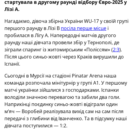
стартувала в другому раунді відбору Євро-2025 у
Лізі А.
Нагадаємо, дівоча збірна України WU-17 у своїй групі
першого раунду в Лізі В
посіла перше місце
і
пробилася в Лігу А. Напередодні матчів другого
раунду наші дівчата провели збір у Тернополі, де
зіграли спаринг із житомирським «Поліссям» (
2:3
).
Після цього синьо-жовті через Краків вирушили до
Іспанії.
Сьогодні в Мурсії на стадіоні Pinatar Arena наша
команда розпочала мінітурнір у групі А1. У першому
матчі українки зійшлися з господарками. Іспанки
володіли значною перевагою та забили два голи.
Наприкінці поєдинку синьо-жовті відіграли один
м’яч — Воробей реалізувала вихід сам на сам після
передачі з глибини від Іванченко. Та в підсумку наші
дівчата поступилися — 1:2.