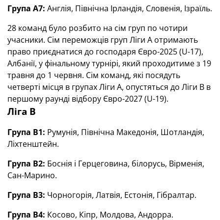
Група А7:
Англія, Північна Ірландія, Словенія, Ізраїль.
28 команд було розбито на сім груп по чотири
учасники. Сім переможців груп Ліги А отримають
право приєднатися до господаря Євро-2025 (U-17),
Албанії, у фінальному турнірі, який проходитиме з 19
травня до 1 червня. Сім команд, які посядуть
четверті місця в групах Ліги A, опустяться до Ліги B в
першому раунді відбору Євро-2027 (U-19).
Ліга В
Група В1:
Румунія, Північна Македонія, Шотландія,
Ліхтенштейн.
Група В2:
Боснія і Герцеговина, білорусь, Вірменія,
Сан-Марино.
Група В3:
Чорногорія, Латвія, Естонія, Гібралтар.
Група В4:
Косово, Кіпр, Молдова, Андорра.