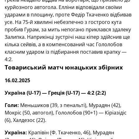
курйозного автогола. Елліни відповідали своїми
ударами в площину, проте Федір Ткаченко відбивав
усе. На 75-й хвилині небезпечно з гострого кута
пробив Гурам, за мить непогано приклався здалеку
Залипка. Наприкінці зустрічі наш кіпер здійснив ще
кілька сейвів, а в компенсований час Гололобов
класним ударом із підбирання поставив крапку —
4:2.
Товариський матч юнацьких збірних
16.02.2025
Україна (
U
-17) — Греція (
U
-17) — 4:2 (2:2)
Голи:
Меньшиков (39, з пенальті), Мурадян (42),
Мокріс (50, автогол), Гололобов (90+1) — Кіріазідіс
(6), Халдезос (22).
Україна:
Крапівін (Ф. Ткаченко, 46), Мурадян