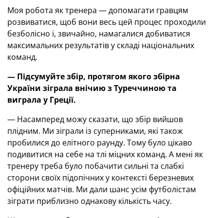
Моя робота як тренера — допомагати гравцям
розвиватися, щоб вони весь цей процес проходили
безболісно і, звичайно, намагалися добиватися
максимальних результатів у складі національних
команд.
— Підсумуйте збір, протягом якого збірна
України зіграла внічию з Туреччиною
та
виграла у Греції.
— Насамперед можу сказати, що збір вийшов
плідним. Ми зіграли із суперниками, які також
пробилися до елітного раунду. Тому було цікаво
подивитися на себе на тлі міцних команд. А мені як
тренеру треба було побачити сильні та слабкі
сторони своїх підопічних у контексті березневих
офіційних матчів. Ми дали шанс усім футболістам
зіграти приблизно однакову кількість часу.