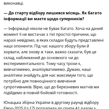
виконавці.
— До старту відбору лишився місяць. Як б
агато
інформації ви маєте щодо суперників?
— Інформації ніколи не буває багато. Хоча на даний
момент її не вистачає з тієї простої причини, що
наразі невідомо, в яких складах будуть представлені
наші опоненти. Під час нашого збору були й
хорвати, але знову ж таки, важко сказати, був це
склад, наближений до основного чи до
експериментального. Тому часу трохи є,
вивчатимемо, аналізуватимемо. Думаю, наші
аналітики знайдуть для нас максимум того, що
потрібно для повноцінного вивчення
супротивників. Вірю, що до березневих матчів ми
підійдемо в повній бойовій готовності.
Юнацька збірна України в другому раунді відбору
Євро-2025 (U-17) потрапила до групи А1 разом з