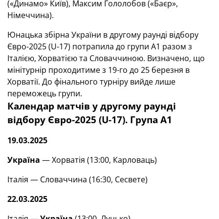
(«Динамо» Київ), Максим Гололобов («Баєр»,
Німеччина).
Юнацька збірна України в другому раунді відбору
Євро-2025 (U-17) потрапила до групи А1 разом з
Італією, Хорватією та Словаччиною. Визначено, що
мінітурнір проходитиме з 19-го до 25 березня в
Хорватії. До фінального турніру вийде лише
переможець групи.
Календар матчів у другому раунді
відбору Євро-2025
(U-17)
. Група А1
19.03.2025
Україна
— Хорватія (13:00, Карловаць)
Італія — Словаччина (16:30, Сесвете)
22.03.2025
Італія —
Україна
(13:00, Луцько)