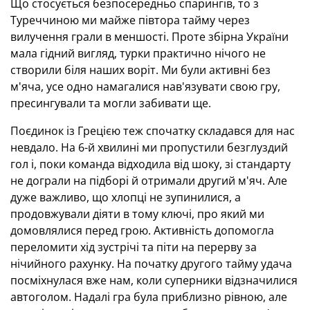
Що стосується безпосередньо спарингів, то з
Туреччиною ми майже півтора тайму через
вилучення грали в меншості. Проте збірна України
мала гідний вигляд, турки практично нічого не
створили біля наших воріт. Ми були активні без
м'яча, усе одно намагалися нав'язувати свою гру,
пресингували та могли забивати ще.
Поєдинок із Грецією теж спочатку складався для нас
невдало. На 6-й хвилині ми пропустили безглуздий
гол і, поки команда відходила від шоку, зі стандарту
не дограли на підборі й отримали другий м'яч. Але
дуже важливо, що хлопці не зупинилися, а
продовжували діяти в тому ключі, про який ми
домовлялися перед грою. Активність допомогла
переломити хід зустрічі та піти на перерву за
нічийного рахунку. На початку другого тайму удача
посміхнулася вже нам, коли суперники відзначилися
автоголом. Надалі гра була приблизно рівною, але