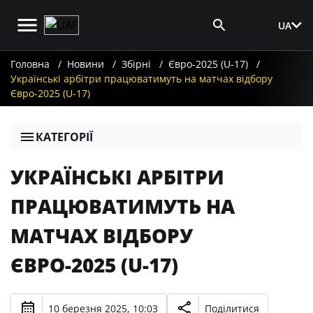
UA
Вхід для ЗМІ
Головна
Новини
Збірні
Євро-2025 (U-17)
Українські арбітри працюватимуть на матчах відбору
Євро-2025 (U-17)
КАТЕГОРІЇ
УКРАЇНСЬКІ АРБІТРИ
ПРАЦЮВАТИМУТЬ НА
МАТЧАХ ВІДБОРУ
ЄВРО-2025 (U-17)
10 березня 2025, 10:03
Поділитися