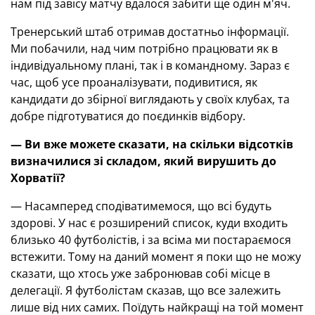
нам під завісу матчу вдалося забити ще один м'яч.
Тренерський штаб отримав достатньо інформації.
Ми побачили, над чим потрібно працювати як в
індивідуальному плані, так і в командному. Зараз є
час, щоб усе проаналізувати, подивитися, як
кандидати до збірної виглядають у своїх клубах, та
добре підготуватися до поєдинків відбору.
— Ви вже можете сказати, на скільки відсотків
визначилися зі складом, який вирушить до
Хорватії?
— Насамперед сподіватимемося, що всі будуть
здорові. У нас є розширений список, куди входить
близько 40 футболістів, і за всіма ми постараємося
встежити. Тому на даний момент я поки що не можу
сказати, що хтось уже забронював собі місце в
делегації. Я футболістам сказав, що все залежить
лише від них самих. Поїдуть найкращі на той момент