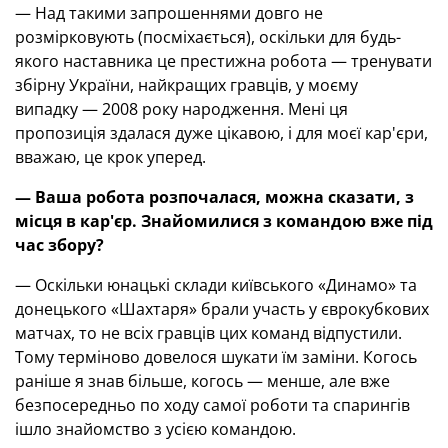
— Над такими запрошеннями довго не
розмірковують (посміхається), оскільки для будь-
якого наставника це престижна робота — тренувати
збірну України, найкращих гравців, у моєму
випадку — 2008 року народження. Мені ця
пропозиція здалася дуже цікавою, і для моєї кар'єри,
вважаю, це крок уперед.
— Ваша робота розпочалася, можна сказати, з
місця в кар'єр. Знайомилися з командою вже під
час збору?
— Оскільки юнацькі склади київського «Динамо» та
донецького «Шахтаря» брали участь у єврокубкових
матчах, то не всіх гравців цих команд відпустили.
Тому терміново довелося шукати їм заміни. Когось
раніше я знав більше, когось — менше, але вже
безпосередньо по ходу самої роботи та спарингів
ішло знайомство з усією командою.