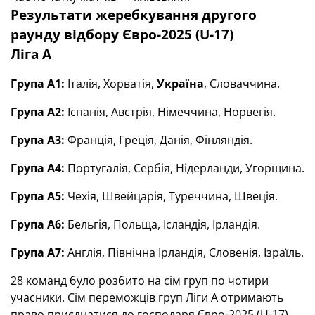
Результати жеребкування другого
раунду відбору Євро-2025 (U-17)
Ліга А
Група А1:
Італія, Хорватія,
Україна
, Словаччина.
Група А2:
Іспанія, Австрія, Німеччина, Норвегія.
Група А3:
Франція, Греція, Данія, Фінляндія.
Група А4:
Португалія, Сербія, Нідерланди, Угорщина.
Група А5:
Чехія, Швейцарія, Туреччина, Швеція.
Група А6:
Бельгія, Польща, Ісландія, Ірландія.
Група А7:
Англія, Північна Ірландія, Словенія, Ізраїль.
28 команд було розбито на сім груп по чотири
учасники. Сім переможців груп Ліги А отримають
право приєднатися до господаря Євро-2025 (U-17),