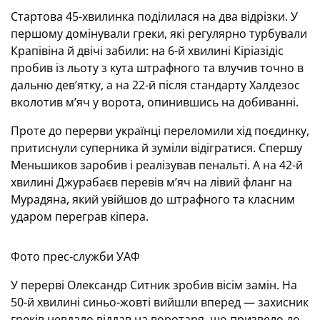
Стартова 45-хвилинка поділилася на два відрізки. У
першому домінували греки, які регулярно турбували
Крапівіна й двічі забили: на 6-й хвилині Кіріазідіс
пробив із льоту з кута штрафного та влучив точно в
дальню дев’ятку, а на 22-й після стандарту Халдезос
вколотив м’яч у ворота, опинившись на добиванні.
Проте до перерви українці переломили хід поєдинку,
притиснули суперника й зуміли відігратися. Спершу
Меньшиков заробив і реалізував пенальті. А на 42-й
хвилині Джурабаєв перевів м’яч на лівий фланг на
Мурадяна, який увійшов до штрафного та класним
ударом переграв кіпера.
Фото прес-служби УАФ
У перерві Олександр Ситник зробив вісім замін. На
50-й хвилині синьо-жовті вийшли вперед — захисник
греків невдало віддав на воротаря, що призвело до