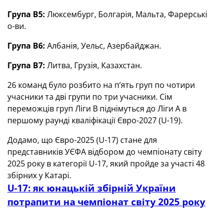
Група В5:
Люксембург, Болгарія, Мальта, Фарерські
о-ви.
Група В6:
Албанія, Уельс, Азербайджан.
Група В7:
Литва, Грузія, Казахстан.
26 команд було розбито на п’ять груп по чотири
учасники та дві групи по три учасники. Сім
переможців груп Ліги B піднімуться до Ліги A в
першому раунді кваліфікації Євро-2027 (U-19).
Додамо, що Євро-2025 (U-17) стане для
представників УЄФА відбором до чемпіонату світу
2025 року в категорії U-17, який пройде за участі 48
збірних у Катарі.
U-17: як юнацькій збірній України
потрапити на чемпіонат світу 2025 року