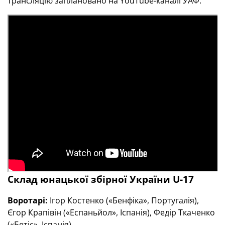
трансляцію заплановано на YouTube-каналі УАФ.
Склад юнацької збірної України
U
-17
Воротарі:
Ігор Костенко («Бенфіка», Португалія),
Єгор Крапівін («Еспаньйол», Іспанія), Федір Ткаченко
(«Бетіс», Іспанія).