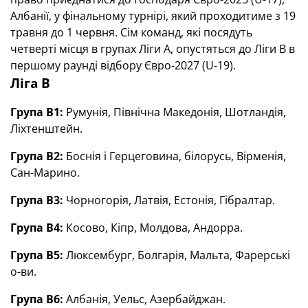
Албанії, у фінальному турнірі, який проходитиме з 19
травня до 1 червня. Сім команд, які посядуть
четверті місця в групах Ліги A, опустяться до Ліги B в
першому раунді відбору Євро-2027 (U-19).
Ліга В
Група В1:
Румунія, Північна Македонія, Шотландія,
Ліхтенштейн.
Група В2:
Боснія і Герцеговина, білорусь, Вірменія,
Сан-Марино.
Група В3:
Чорногорія, Латвія, Естонія, Гібралтар.
Група В4:
Косово, Кіпр, Молдова, Андорра.
Група В5:
Люксембург, Болгарія, Мальта, Фарерські
о-ви.
Група В6:
Албанія, Уельс, Азербайджан.