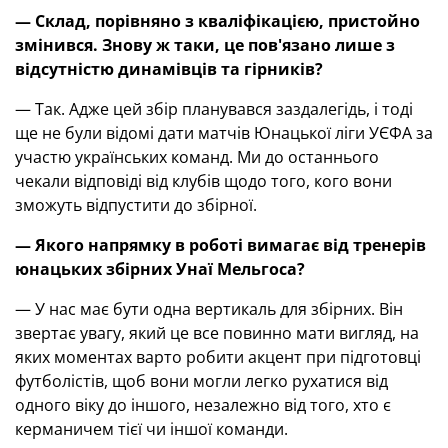
— Склад, порівняно з кваліфікацією, пристойно
змінився. Знову ж таки, це пов'язано лише з
відсутністю динамівців та гірників?
— Так. Адже цей збір планувався заздалегідь, і тоді
ще не були відомі дати матчів Юнацької ліги УЄФА за
участю українських команд. Ми до останнього
чекали відповіді від клубів щодо того, кого вони
зможуть відпустити до збірної.
— Якого напрямку в роботі вимага
є
від тренерів
юнацьких збірних Унаї Мельгоса?
— У нас має бути одна вертикаль для збірних. Він
звертає увагу, який це все повинно мати вигляд, на
яких моментах варто робити акцент при підготовці
футболістів, щоб вони могли легко рухатися від
одного віку до іншого, незалежно від того, хто є
керманичем тієї чи іншої команди.