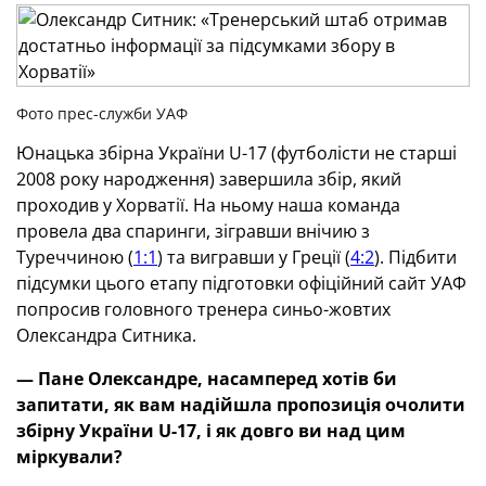
Фото прес-служби УАФ
Юнацька збірна України U-17 (футболісти не старші
2008 року народження) завершила збір, який
проходив у Хорватії. На ньому наша команда
провела два спаринги, зігравши внічию з
Туреччиною (
1:1
) та вигравши у Греції (
4:2
). Підбити
підсумки цього етапу підготовки офіційний сайт УАФ
попросив головного тренера синьо-жовтих
Олександра Ситника.
—
Пане
Олександре
,
насамперед хотів би
запитати, як вам надійшла пропозиція очолити
збірну України U-17, і як довго ви над цим
міркували
?