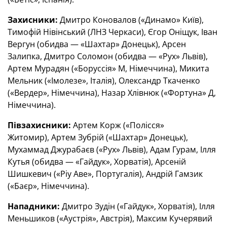
Захисники:
Дмитро Коновалов («Динамо» Київ),
Тимофій Нівінський (ЛНЗ Черкаси), Єгор Оніщук, Іван
Вергун (обидва — «Шахтар» Донецьк), Арсен
Залипка, Дмитро Соломон (обидва — «Рух» Львів),
Артем Мурадян («Боруссія» М, Німеччина), Микита
Мельник («Імолезе», Італія), Олександр Ткаченко
(«Вердер», Німеччина), Назар Хлівнюк («Фортуна» Д,
Німеччина).
Півзахисники:
Артем Корж («Полісся»
Житомир), Артем Зубрій («Шахтар» Донецьк),
Мухаммад Джурабаєв («Рух» Львів), Адам Гурам, Ілля
Кутья (обидва — «Гайдук», Хорватія), Арсеній
Шишкевич («Ріу Аве», Португалія), Андрій Гамзик
(«Баєр», Німеччина).
Нападники:
Дмитро Зудін («Гайдук», Хорватія), Ілля
Меньшиков («Аустрія», Австрія), Максим Кучерявий