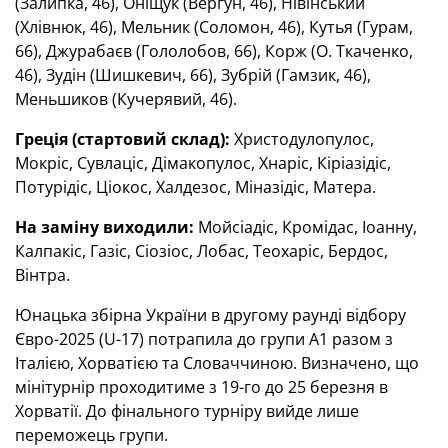
(Залипка, 46), Оніщук (Вергун, 46), Нівінський
(Хлівнюк, 46), Мельник (Соломон, 46), Кутья (Гурам,
66), Джурабаєв (Гололобов, 66), Корж (О. Ткаченко,
46), Зудін (Шишкевич, 66), Зубрій (Гамзик, 46),
Меньшиков (Кучерявий, 46).
Греція (стартовий склад):
Христодулопулос,
Мокріс, Сувлаціс, Дімакопулос, Хнаріс, Кіріазідіс,
Потурідіс, Ціокос, Халдезос, Міназідіс, Матера.
На заміну виходили:
Мойсіадіс, Кромідас, Іоанну,
Калпакіс, Газіс, Сіозіос, Лобас, Теохаріс, Бердос,
Вінтра.
Юнацька збірна України в другому раунді відбору
Євро-2025 (U-17) потрапила до групи А1 разом з
Італією, Хорватією та Словаччиною. Визначено, що
мінітурнір проходитиме з 19-го до 25 березня в
Хорватії. До фінального турніру вийде лише
переможець групи.