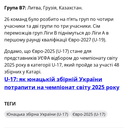
Група В7:
Литва, Грузія, Казахстан.
26 команд було розбито на п’ять груп по чотири
учасники та дві групи по три учасники. Сім
переможців груп Ліги B піднімуться до Ліги A в
першому раунді кваліфікації Євро-2027 (U-19).
Додамо, що Євро-2025 (U-17) стане для
представників УЄФА відбором до чемпіонату світу
2025 року в категорії U-17, який пройде за участі 48
збірних у Катарі.
U-17: як юнацькій збірній України
потрапити на чемпіонат світу 2025 року
ТЕГИ
Юнацька збірна України (U-17)
Євро-2025 (U-17)