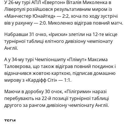
У 26-му турі АПЛ «Евертон» Віталія Миколенка в
Ліверпулі розійшовся результативним миром із
«Манчестер Юнайтед» — 2:2, хоча по ходу зустрічі
вів у рахунку — 2:0. Миколенко відіграв повний матч.
Набравши 31 очко, «Іриски» злетіли на 12-те місце
турнірної таблиці елітного дивізіону чемпіонату
Англії.
А у 34-му турі Чемпіоншипу «Плімут» Максима
Таловєрова, що також відіграв повний поєдинок і
відзначився жовтою карткою, підписав домашню
мирову з «Кардіфф Сіті» — 1:1.
Маючи в доробку 30 очок, «Пілігрими» наразі
перебувають на 22-й позиції турнірної таблиці
другого за рангом дивізіону чемпіонату Англії.
ТЕГИ