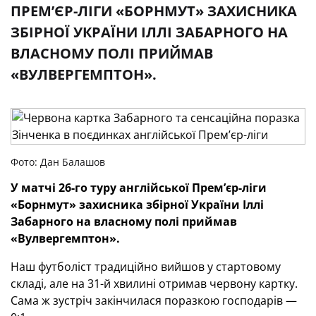
ПРЕМ’ЄР-ЛІГИ «БОРНМУТ» ЗАХИСНИКА
ЗБІРНОЇ УКРАЇНИ ІЛЛІ ЗАБАРНОГО НА
ВЛАСНОМУ ПОЛІ ПРИЙМАВ
«ВУЛВЕРГЕМПТОН».
Фото: Дан Балашов
У матчі 26-го туру англійської Прем’єр-ліги
«Борнмут» захисника збірної України Іллі
Забарного на власному полі приймав
«Вулвергемптон».
Наш футболіст традиційно вийшов у стартовому
складі, але на 31-й хвилині отримав червону картку.
Сама ж зустріч закінчилася поразкою господарів —