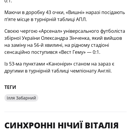
0:1.
Маючи в доробку 43 очки, «Вишні» наразі посідають
п’яте місце в турнірній таблиці АПЛ.
Своєю чергою «Арсенал» універсального футболіста
збірної України Олександра Зінченка, який вийшов
на заміну на 56-й хвилині, на рідному стадіоні
сенсаційно поступився «Вест Гему» — 0:1.
Із 53-ма пунктами «Каноніри» станом на зараз є
другими в турнірній таблиці чемпіонату Англії.
ТЕГИ
Ілля Забарний
СИНХРОННІ НІЧИЇ ВІТАЛІЯ