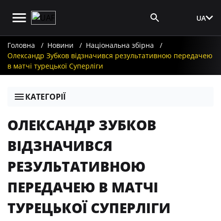
UA
Вхід для ЗМІ
Головна
Новини
Національна збірна
Олександр Зубков відзначився результативною передачею
в матчі турецької Суперліги
КАТЕГОРІЇ
ОЛЕКСАНДР ЗУБКОВ
ВІДЗНАЧИВСЯ
РЕЗУЛЬТАТИВНОЮ
ПЕРЕДАЧЕЮ В МАТЧІ
ТУРЕЦЬКОЇ СУПЕРЛІГИ