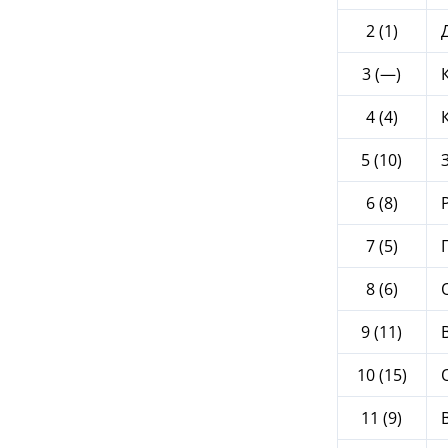
2 (1)
Д
3 (—)
К
4 (4)
К
5 (10)
З
6 (8)
Р
7 (5)
П
8 (6)
О
9 (11)
В
10 (15)
О
11 (9)
В