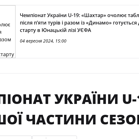
Чемпіонат України U-19: «Шахтар» очолює та
після п’яти турів і разом із «Динамо» готується
старту в Юнацькій лізі УЄФА
04 вересня 2024, 15:00
ІОНАТ УКРАЇНИ U-
ОЇ ЧАСТИНИ СЕЗОН