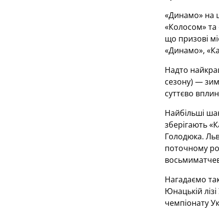
«Динамо» на ш
«Колосом» та 
що призові мі
«Динамо», «Ка
Надто найкра
сезону) — зим
суттєво вплин
Найбільші шан
зберігають «К
Голодюка. Льв
поточному роз
восьмиматчев
Нагадаємо так
Юнацькій лізі
чемпіонату Ук