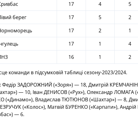
ривбас
17
4
5
івий берег
17
5
2
орноморець
17
2
1
нгулець
17
1
4
ЛНЗ
16
1
2
сце команди в підсумковій таблиці сезону-2023/2024.
:
Федір ЗАДОРОЖНИЙ («Зоря») — 18, Дмитрій КРЕМЧАНІН (
тар») — 10, Іван ДЕНИСОВ («Рух»), Олександр ЛОМАГА («
(«Динамо»), Владислав ТЮТЮНОВ («Шахтар») — 8, Дми
БЕЗРУЧУК («Колос»), Матвій БУРЕНКО («Карпати»), Андрій
бас») — 6.