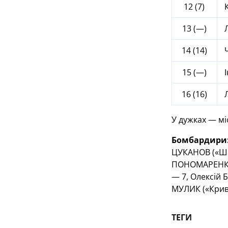
12 (7)
К
13 (—)
Л
14 (14)
Ч
15 (—)
І
16 (16)
У дужках — мі
Бомбардири
ЦУКАНОВ («Шах
ПОНОМАРЕНКО 
— 7, Олексій 
МУЛИК («Крив
ТЕГИ