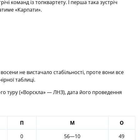
ічі команд із топквартету. І перша така зустріч
атиме «Карпати».
осени не вистачало стабільності, проте вони все
ірної таблиці.
го туру («Ворскла» — ЛНЗ), дата його проведення
П
М
О
0
56—10
49