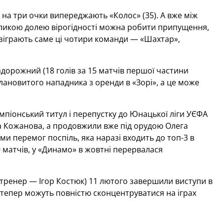
 на три очки випереджають «Колос» (35). А вже між
великою долею вірогідності можна робити припущення,
озіграють саме ці чотири команди — «Шахтар»,
орожний (18 голів за 15 матчів першої частини
алановитого нападника з оренди в «Зорі», а це може
піонський титул і перепустку до Юнацької ліги УЄФА
а Кожанова, а продовжили вже під орудою Олега
и перемог поспіль, яка наразі входить до топ-3 в
 матчів, у «Динамо» в жовтні перервалася
(тренер — Ігор Костюк) 11 лютого завершили виступи в
і тепер можуть повністю сконцентруватися на іграх