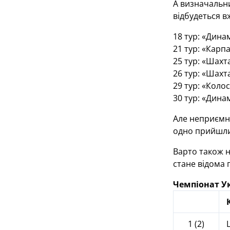
А визначальни
відбудеться в
18 тур: «Дина
21 тур: «Карп
25 тур: «Шахт
26 тур: «Шахт
29 тур: «Коло
30 тур: «Дина
Але неприємні
одно прийшли 
Варто також н
стане відома 
Чемпіонат У
1 (2)
Ш