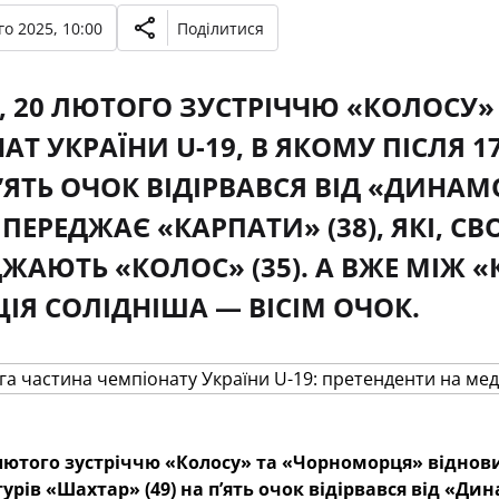
о 2025, 10:00
Поділитися
Р, 20 ЛЮТОГО ЗУСТРІЧЧЮ «КОЛОСУ
АТ УКРАЇНИ U-19, В ЯКОМУ ПІСЛЯ 
 П’ЯТЬ ОЧОК ВІДІРВАВСЯ ВІД «ДИНАМ
ПЕРЕДЖАЄ «КАРПАТИ» (38), ЯКІ, С
ЖАЮТЬ «КОЛОС» (35). А ВЖЕ МІЖ «
ІЯ СОЛІДНІША — ВІСІМ ОЧОК.
 лютого зустріччю «Колосу» та «Чорноморця» відновит
урів «Шахтар» (49) на п’ять очок відірвався від «Дина