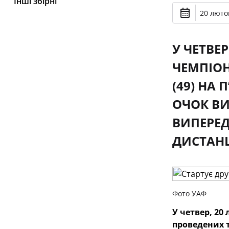
Інші збірні
20 лютог
У ЧЕТВЕ
ЧЕМПІОН
(49) НА
ОЧОК ВИ
ВИПЕРЕД
ДИСТАНЦ
Фото УАФ
У четвер, 20
проведених т