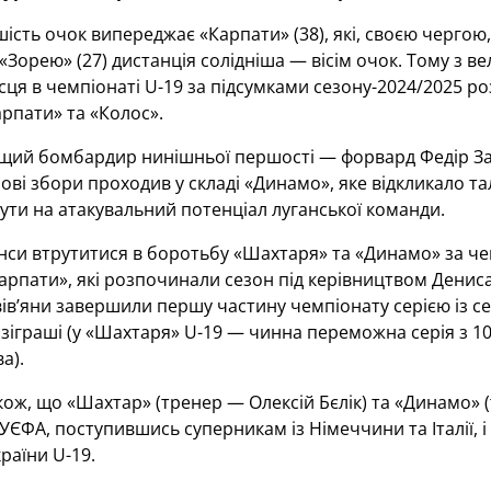
ість очок випереджає «Карпати» (38), які, своєю чергою,
«Зорею» (27) дистанція солідніша — вісім очок. Тому з 
сця в чемпіонаті U-19 за підсумками сезону-2024/2025 р
рпати» та «Колос».
щий бомбардир нинішньої першості — форвард Федір Зад
ові збори проходив у складі «Динамо», яке відкликало т
ути на атакувальний потенціал луганської команди.
си втрутитися в боротьбу «Шахтаря» та «Динамо» за чем
арпати», які розпочинали сезон під керівництвом Денис
ів’яни завершили першу частину чемпіонату серією із сем
іграші (у «Шахтаря» U-19 — чинна переможна серія з 10
а).
ож, що «Шахтар» (тренер — Олексій Бєлік) та «Динамо» 
 УЄФА, поступившись суперникам із Німеччини та Італії, 
раїни U-19.