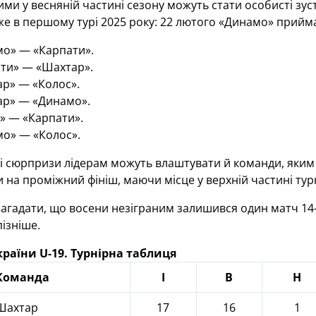
ми у весняній частині сезону можуть стати особисті зустр
же в першому турі 2025 року: 22 лютого «Динамо» прийм
мо» — «Карпати».
ати» — «Шахтар».
ар» — «Колос».
ар» — «Динамо».
с» — «Карпати».
мо» — «Колос».
 сюрпризи лідерам можуть влаштувати й команди, яким в
на проміжний фініш, маючи місце у верхній частині турн
агадати, що восени незіграним залишився один матч 14-
пізніше.
країни
U
-19. Турнірна таблиця
Команда
І
В
Н
ахтар
17
16
1