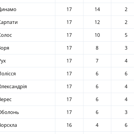
инамо
17
14
2
арпати
17
12
2
олос
17
10
5
оря
17
8
3
ух
17
7
4
олісся
17
6
6
лександрія
17
6
4
ерес
17
6
4
болонь
17
6
3
орскла
16
4
6