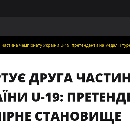
ГОЛОВНА
ПРО УАФ
ЗБІРНІ
ЧЛЕНИ УАФ
НО
а частина чемпіонату України U-19: претенденти на медалі і ту
РТУЄ ДРУГА ЧАСТИ
ЇНИ U-19: ПРЕТЕНД
НІРНЕ СТАНОВИЩЕ