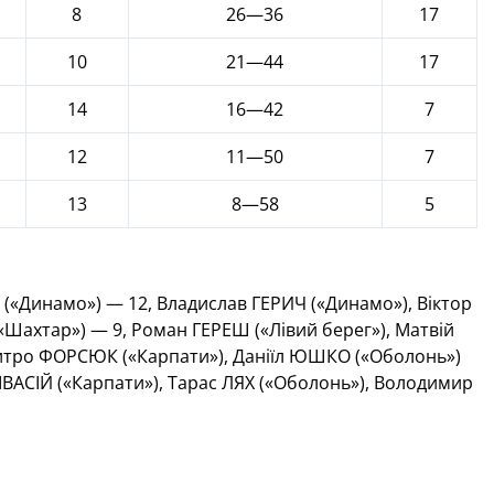
8
26—36
17
10
21—44
17
14
16—42
7
12
11—50
7
13
8—58
5
«Динамо») — 12, Владислав ГЕРИЧ («Динамо»), Віктор
Шахтар») — 9, Роман ГЕРЕШ («Лівий берег»), Матвій
тро ФОРСЮК («Карпати»), Даніїл ЮШКО («Оболонь»)
 ІВАСІЙ («Карпати»), Тарас ЛЯХ («Оболонь»), Володимир