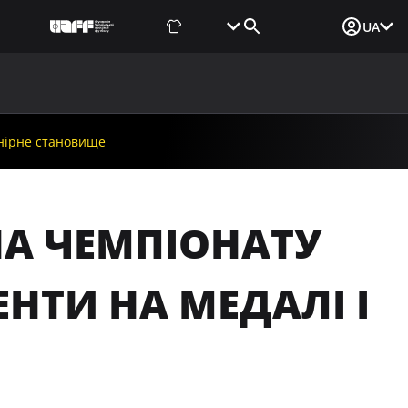
Фаншоп
Квитки
Вхід для ЗМІ
UA
ВИНИ
МЕДІА
ДОКУМЕНТИ
UAF DATA CENTER
рнірне становище
НА ЧЕМПІОНАТУ
ЕНТИ НА МЕДАЛІ І