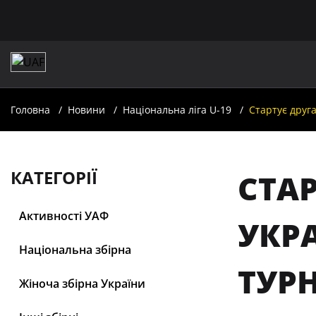
Головна
Новини
Національна ліга U-19
Стартує друг
КАТЕГОРІЇ
СТА
Активності УАФ
УКРА
Національна збірна
ТУР
Жіноча збірна України