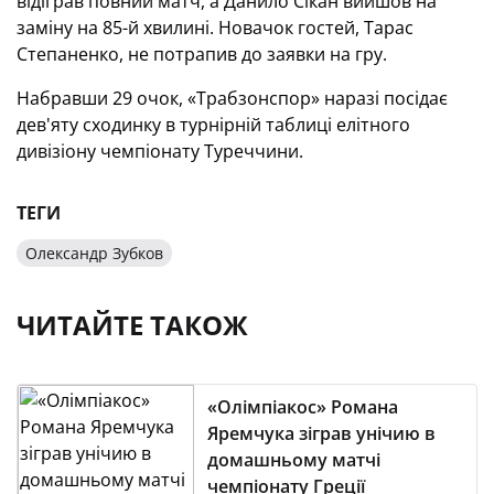
відіграв повний матч, а Данило Сікан вийшов на
заміну на 85-й хвилині. Новачок гостей, Тарас
Степаненко, не потрапив до заявки на гру.
Набравши 29 очок, «Трабзонспор» наразі посідає
дев'яту сходинку в турнірній таблиці елітного
дивізіону чемпіонату Туреччини.
ТЕГИ
Олександр Зубков
ЧИТАЙТЕ ТАКОЖ
«Олімпіакос» Романа
Яремчука зіграв унічию в
домашньому матчі
чемпіонату Греції