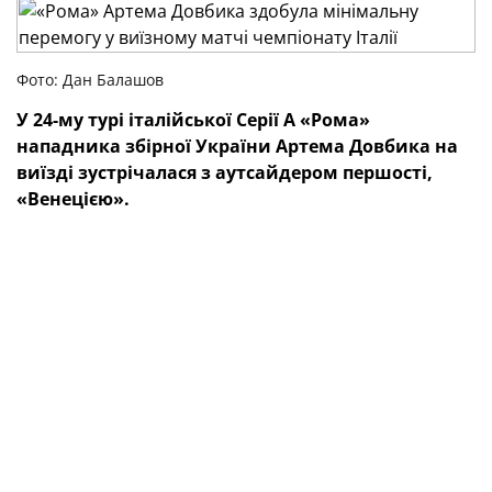
Фото: Дан Балашов
У 24-му турі італійської Серії А «Рома»
нападника збірної України Артема Довбика на
виїзді зустрічалася з аутсайдером першості,
«Венецією».
Наш футболіст вийшов у стартовому складі та був
замінений на 90+2-й хвилині поєдинку, що
закінчився мінімальною перемогою його команди з
рахунком 1:0.
Маючи в доробку 34 очки, «Вовки» наразі посідають
дев'яту сходинку турнірної таблиці чемпіонату Італії.
ТЕГИ