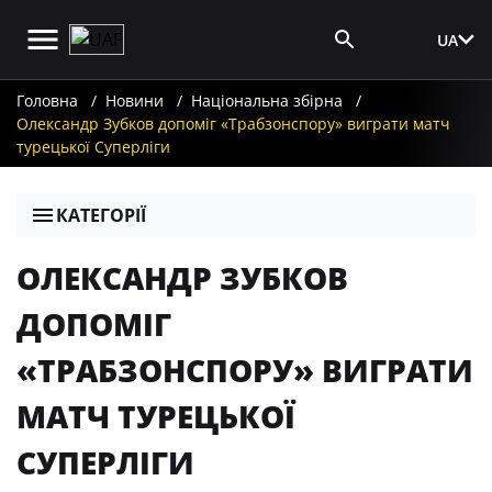
UA
Вхід для ЗМІ
Головна
Новини
Національна збірна
Олександр Зубков допоміг «Трабзонспору» виграти матч
турецької Суперліги
КАТЕГОРІЇ
ОЛЕКСАНДР ЗУБКОВ
ДОПОМІГ
«ТРАБЗОНСПОРУ» ВИГРАТИ
МАТЧ ТУРЕЦЬКОЇ
СУПЕРЛІГИ