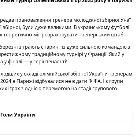
льний турнір Олімпійських ігор 2024 року в Парижі!
ередав повноваження тренера молодіжної збірної Унаї
 збірної, були дуже великими. В українському футболі
их теоретично міг розраховувати тренерський штаб.
у березні зіграють спаринг із дуже сильною командою з
 престижному традиційному турнірі у Франції. Який у
у фіналі — у серії пенальті!
лодших у складі олімпійської збірної України тренерам
2024 в Парижі відбувалися не в дати ФІФА. І з групи
х іграх з однією перемогою на стадії групового
Голи України