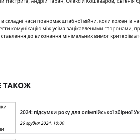
ій Нестрига, Андрій Таран, Олексій Кошеваров, Євгенія 
в складні часи повномасштабної війни, коли кожен із нас
егти комунікацію між усіма зацікавленими сторонами, п
 ставлення до виконання мінімальних вимог критеріїв ате
Е ТАКОЖ
2024: підсумки року для олімпійської збірної У
26 грудня 2024, 10:00