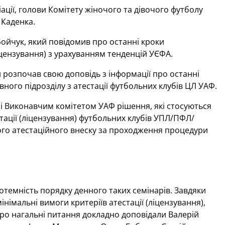
ації, голови Комітету жіночого та дівочого футболу
 Каденка.
ойчук, який повідомив про останні кроки
ліцензування) з урахуванням тенденцій УЄФА.
й розпочав свою доповідь з інформації про останні
вного підрозділу з атестації футбольних клубів ЦЛ УАФ.
і Виконавчим комітетом УАФ рішення, які стосуються
стації (ліцензування) футбольних клубів УПЛ/ПФЛ/
ого атестаційного внеску за проходження процедури
отемність порядку денного таких семінарів. Завдяки
інімальні вимоги критеріїв атестації (ліцензування),
про нагальні питання докладно доповідали Валерій