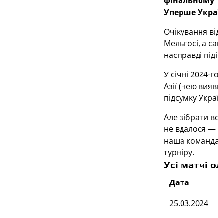
фінальному т
Уперше Украї
Очікування ві
Мельгосі, а с
насправді під
У січні 2024-
Азії (нею вия
підсумку Укра
Але зібрати в
не вдалося — л
наша команда 
турніру.
Усі матчі 
Дата
25.03.2024