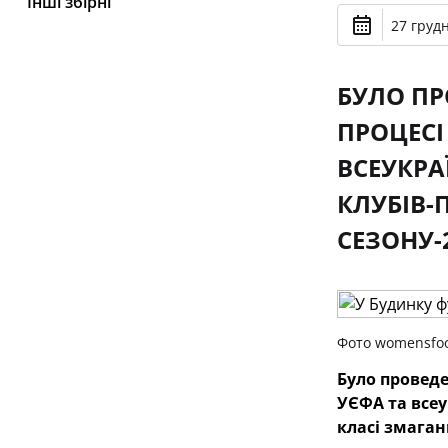
Інші збірні
27 грудн
БУЛО ПР
ПРОЦЕСІ
ВСЕУКРА
КЛУБІВ-
СЕЗОНУ-2
Фото womensfoo
Було проведе
УЄФА та всеу
класі змаган