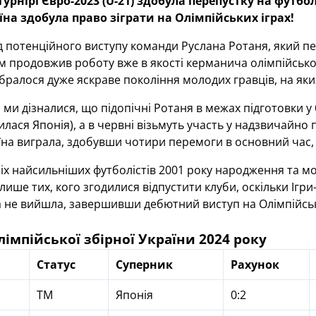
урнірі Євро-2023 (U-21) здобула перепустку на футбо
на здобула право зіграти на Олімпійських іграх!
д потенційного виступу команди Руслана Ротаня, який п
ам продовжив роботу вже в якості керманича олімпійської
ібралося дуже яскраве покоління молодих гравців, на як
го ми дізналися, що підопічні Ротаня в межах підготовки 
вилася Японія), а в червні візьмуть участь у надзвичайно
їна виграла, здобувши чотири перемоги в основний час, а 
сіх найсильніших футболістів 2001 року народження та мо
ише тих, кого згодилися відпустити клуби, оскільки Ігри-
не вийшла, завершивши дебютний виступ на Олімпійськи
олімпійської збірної України 2024 року
Статус
Суперник
Рахунок
ТМ
Японія
0:2