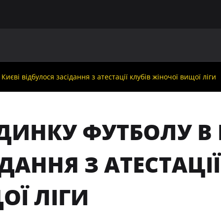
ГОЛОВНА
ПРО УАФ
ЗБІРНІ
ЧЛЕНИ УАФ
НО
Києві відбулося засідання з атестації клубів жіночої вищої ліги
ДИНКУ ФУТБОЛУ В 
ДАННЯ З АТЕСТАЦІ
ОЇ ЛІГИ