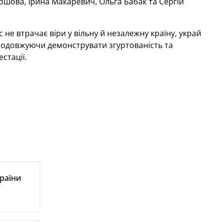
Єршова, Ірина Макаревич, Ольга Бабак та Сергій
 не втрачає віри у вільну й незалежну країну, украй
родовжуючи демонструвати згуртованість та
стації.
країни