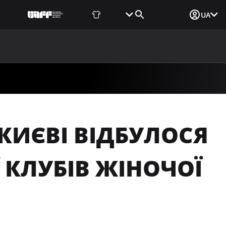
Фаншоп
Квитки
Вхід для ЗМІ
UA
ВИНИ
МЕДІА
ДОКУМЕНТИ
UAF DATA CENTER
КИЄВІ ВІДБУЛОСЯ
Ї КЛУБІВ ЖІНОЧОЇ