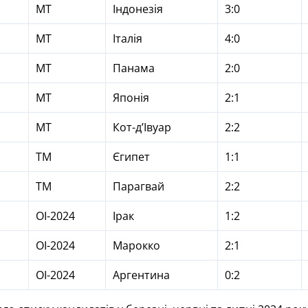
МТ
Індонезія
3:0
МТ
Італія
4:0
МТ
Панама
2:0
МТ
Японія
2:1
МТ
Кот-д’Івуар
2:2
ТМ
Єгипет
1:1
ТМ
Парагвай
2:2
ОІ-2024
Ірак
1:2
ОІ-2024
Марокко
2:1
ОІ-2024
Аргентина
0:2