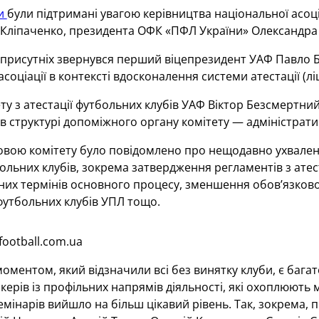
ди
були підтримані увагою керівництва національної асоці
 Кліпаченко, президента ОФК «ПФЛ України» Олександра
присутніх звернувся перший віцепрезидент УАФ Павло Б
асоціації в контексті вдосконалення системи атестації (
ту з атестації футбольних клубів УАФ Віктор Безсмертни
 в структурі допоміжного органу комітету — адміністрати
овою комітету було повідомлено про нещодавно ухвален
больних клубів, зокрема затвердження регламентів з ате
них термінів основного процесу, зменшення обов’язков
 футбольних клубів УПЛ тощо.
ootball.com.ua
ментом, який відзначили всі без винятку клуби, є багат
керів із профільних напрямів діяльності, які охоплюють м
мінарів вийшло на більш цікавий рівень. Так, зокрема, 