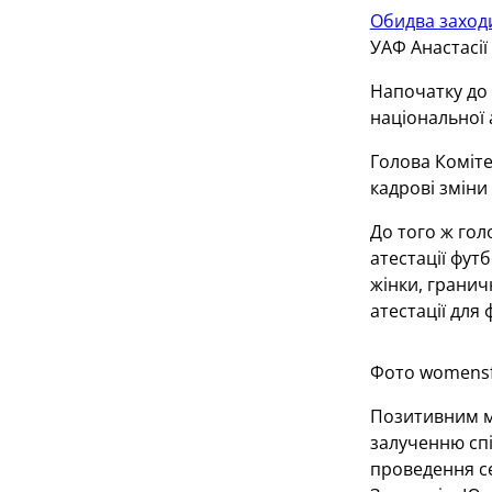
Обидва захо
УАФ Анастасії
Напочатку до 
національної 
Голова Коміте
кадрові зміни
До того ж гол
атестації фут
жінки, гранич
атестації для
Фото womensf
Позитивним мо
залученню спі
проведення се