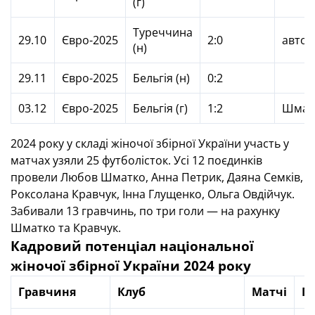
(г)
Туреччина
29.10
Євро-2025
2:0
автог
(н)
29.11
Євро-2025
Бельгія (н)
0:2
03.12
Євро-2025
Бельгія (г)
1:2
Шмат
2024 року у складі жіночої збірної України участь у
матчах узяли 25 футболісток. Усі 12 поєдинків
провели Любов Шматко, Анна Петрик, Даяна Семків,
Роксолана Кравчук, Інна Глущенко, Ольга Овдійчук.
Забивали 13 гравчинь, по три голи — на рахунку
Шматко та Кравчук.
Кадровий потенціал національної
жіночої збірної України 2024 року
Гравчиня
Клуб
Матчі
Г