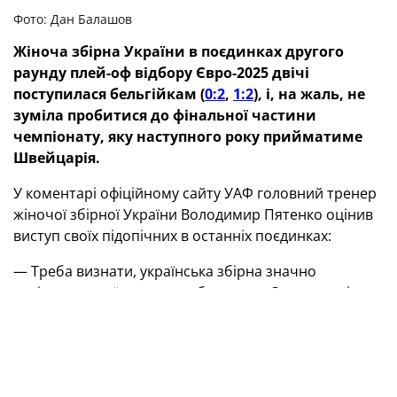
Фото: Дан Балашов
Жіноча збірна України в поєдинках другого
раунду плей-оф відбору Євро-2025 двічі
поступилася бельгійкам (
0:2
,
1:2
), і, на жаль, не
зуміла пробитися до фінальної частини
чемпіонату, яку наступного року прийматиме
Швейцарія.
У коментарі офіційному сайту УАФ головний тренер
жіночої збірної України Володимир Пятенко оцінив
виступ своїх підопічних в останніх поєдинках:
— Треба визнати, українська збірна значно
погіршила свої шанси пробитися на Євро вже після
першого матчу з бельгійками в турецькій Антальї,
коли самі не забили, хоча гольові моменти
створили, і пропустили необов’язковий другий м’яч
у компенсований час. Mабуть, далося взнаки те, що