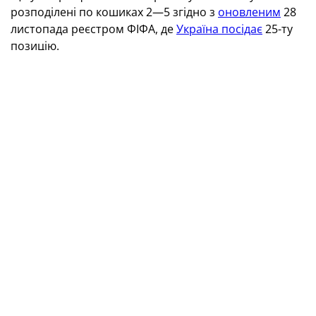
розподілені по кошиках 2—5 згідно з
оновленим
28
листопада реєстром ФІФА, де
Україна посідає
25-ту
позицію.
ЧС-2026. Відбірний цикл
УЄФА (Європа):
16 путівок.
Відбір в європейській зоні триватиме з березня
2025-го до березня 2026 року і складатиметься з
двох раундів.
Кошики перед жеребкуванням першого
раунду
Кошик 1:
Франція, Іспанія, Англія, Португалія,
Нідерланди, Бельгія, Італія, Німеччина, Хорватія,
Швейцарія, Данія, Австрія.
Кошик 2:
Україна
, Швеція, Туреччина, Уельс,
Угорщина, Сербія, Польща, Румунія, Греція,