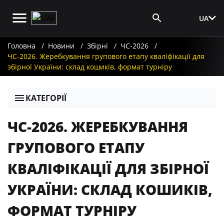
UA
Вхід для ЗМІ
Головна
Новини
Збірні
ЧС-2026
ЧС-2026. Жеребкування групового етапу кваліфікації для
збірної України: склад кошиків, формат турніру
КАТЕГОРІЇ
ЧС-2026. ЖЕРЕБКУВАННЯ
ГРУПОВОГО ЕТАПУ
КВАЛІФІКАЦІЇ ДЛЯ ЗБІРНОЇ
УКРАЇНИ: СКЛАД КОШИКІВ,
ФОРМАТ ТУРНІРУ