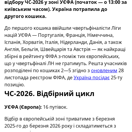
відбору ЧС-2026 у зоні УЄФА (початок — о 13:00 за
київським часом). Україна потрапила до
другого кошика.
До першого кошика ввійшли чвертьфіналісти Ліги
націй УЄФА — Португалія, Франція, Німеччина,
Іспанія, Хорватія, Італія, Нідерланди, Данія, а також
Англія, Бельгія, Швейцарія та Австрія — як найкращі
збірні в рейтингу ФІФА з-поміж тих європейських,
що у чвертьфіналі ЛН не гратимуть. Решта учасників
розподілені по кошиках 2—5 згідно з
оновленим
28
листопада реєстром ФІФА, де
Україна посідає
25-ту
позицію.
ЧС-2026. Відбірний цикл
УЄФА (Європа):
16 путівок.
Відбір в європейській зоні триватиме з березня
2025-го до березня 2026 року і складатиметься з