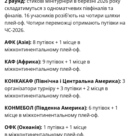
2 раунд:
стикові мінітурніри в березні 2026 року
складатимуться з одноматчевих півфіналів та
фіналів. 16 учасників розіб’ють на чотири шляхи
плей-оф. Чотири переможці отримають путівки на
ЧС-2026.
АФК (Азія):
8 путівок + 1 місце в
міжконтинентальному плей-оф.
КАФ (Африка):
9 путівок + 1 місце в
міжконтинентальному плей-оф.
КОНКАКАФ (Північна і Центральна Америка):
3
організатори турніру + 3 путівки + 2 місця в
міжконтинентальному плей-оф.
КОНМЕБОЛ (Південна Америка):
6 путівок + 1
місце в міжконтинентальному плей-оф.
ОФК (Океанія):
1 путівка + 1 місце
в міжконтинентальному плей-оф.