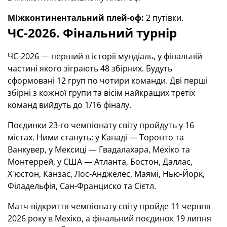
Міжконтинентальний плей-оф:
2 путівки.
ЧС-2026. Фінальний турнір
ЧС-2026 — перший в історії мундіаль, у фінальній
частині якого зіграють 48 збірних. Будуть
сформовані 12 груп по чотири команди. Дві перші
збірні з кожної групи та вісім найкращих третіх
команд вийдуть до 1/16 фіналу.
Поєдинки 23-го чемпіонату світу пройдуть у 16
містах. Ними стануть: у Канаді — Торонто та
Ванкувер, у Мексиці — Гвадалахара, Мехіко та
Монтеррей, у США — Атланта, Бостон, Даллас,
Х'юстон, Канзас, Лос-Анджелес, Маямі, Нью-Йорк,
Філадельфія, Сан-Франциско та Сієтл.
Матч-відкриття чемпіонату світу пройде 11 червня
2026 року в Мехіко, а фінальний поєдинок 19 липня