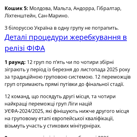
Кошик 5:
Молдова, Мальта, Андорра, Гібралтар,
Ліхтенштейн, Сан-Марино.
З білоруссю Україна в одну групу не потрапить.
Деталі процедури жеребкування в
релізі ФІФА
1 раунд:
12 груп по п’ять чи по чотири збірні
зіграють у період із березня до листопада 2025 року
за традиційною груповою системою. 12 переможців
груп отримають прямі путівки до фінальної стадії.
12 команд, що посядуть другі місця, та чотири
найкращі переможці груп Ліги націй
УЄФА-2024/2025, які фінішують нижче другого місця
на груповому етапі європейської кваліфікації,
візьмуть участь у стикових мінітурнірах.