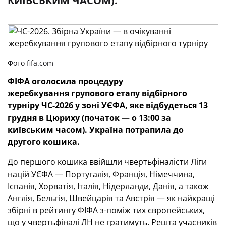
КИЇВСЬКИМ ЧАСОМ).
Фото fifa.com
ФІФА оголосила процедуру
жеребкування групового етапу відбірного
турніру ЧС-2026 у зоні УЄФА, яке відбудеться 13
грудня в Цюриху (початок — о 13:00 за
київським часом). Україна потрапила до
другого кошика.
До першого кошика ввійшли чвертьфіналісти Ліги
націй УЄФА — Португалія, Франція, Німеччина,
Іспанія, Хорватія, Італія, Нідерланди, Данія, а також
Англія, Бельгія, Швейцарія та Австрія — як найкращі
збірні в рейтингу ФІФА з-поміж тих європейських,
що у чвертьфіналі ЛН не гратимуть. Решта учасників