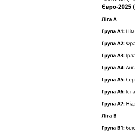
Євро-2025 
Ліга А
Група А1:
Німе
Група А2:
Фран
Група А3:
Ірла
Група А4:
Англ
Група А5:
Серб
Група А6:
Іспа
Група А7:
Нід
Ліга В
Група В1:
біло