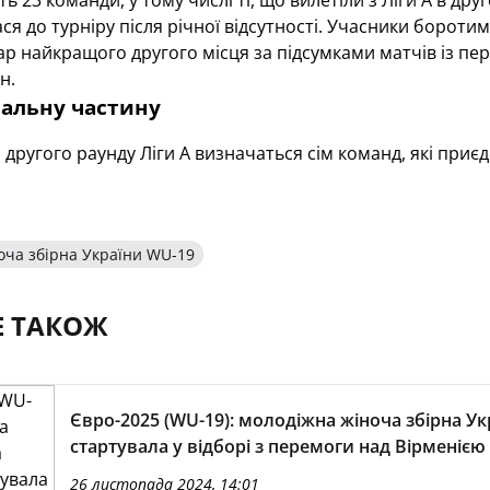
ють 23 команди, у тому числі ті, що вилетіли з Ліги А в др
ся до турніру після річної відсутності. Учасники боротим
ар найкращого другого місця за підсумками матчів із п
н.
нальну частину
 другого раунду Ліги А визначаться сім команд, які приєд
оча збірна України WU-19
Е ТАКОЖ
Євро-2025 (WU-19): молодіжна жіноча збірна Ук
стартувала у відборі з перемоги над Вірменією
26 листопада 2024, 14:01