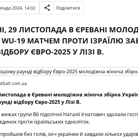
опада 2024, 14:02
Поділитися
І, 29 ЛИСТОПАДА В ЄРЕВАНІ МОЛО
 WU-19 МАТЧЕМ ПРОТИ ІЗРАЇЛЮ З
ІДБОРУ ЄВРО-2025 У ЛІЗІ В.
tball.com.ua
 листопада в Єревані молодіжна жіноча збірна Укра
нді відбору Євро-2025 у Лізі В.
 межах групи В6 підопічні Наталії Ігнатович здолали госпо
динок проти ізраїльських одноліток.
ройшов без голів, хоч українки й завдали кількох ударів