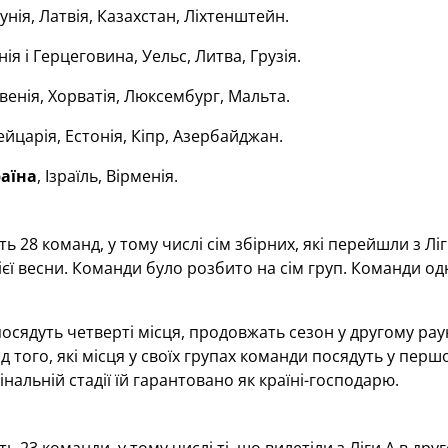
нія, Латвія, Казахстан, Ліхтенштейн.
ія і Герцеговина, Уельс, Литва, Грузія.
енія, Хорватія, Люксембург, Мальта.
царія, Естонія, Кіпр, Азербайджан.
аїна
, Ізраїль, Вірменія.
ють 28 команд, у тому числі сім збірних, які перейшли з Л
єї весни. Команди було розбито на сім груп. Команди одн
посядуть четверті місця, продовжать сезон у другому раун
д того, які місця у своїх групах команди посядуть у перш
інальній стадії їй гарантовано як країні-господарю.