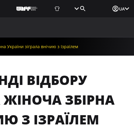
Фаншоп
Квитки
Вхід для ЗМІ
UA
ВИНИ
МЕДІА
ДОКУМЕНТИ
UAF DATA CENTER
на України зіграла внічию з Ізраїлем
НДІ ВІДБОРУ
 ЖІНОЧА ЗБІРНА
ИЮ З ІЗРАЇЛЕМ