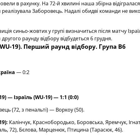
повели в рахунку. На 72-й хвилині наша збірна відіграл
й реалізувала Заборовець. Надалі обидві команди не ви
иція синьо-жовтих у групі визначиться після матчу Ізраї
другого раунду відбору відбудеться 6 грудня.
(WU-19). Перший раунд відбору. Група В6
раїна
— 0:2
19) — Ізраїль (
WU
-19) — 1:1 (0:0)
ць (72, з пенальті) — Воркоу (50).
19):
Калінчук, Краснобородько, Боровська, Яремчук, Ігнат
ль, 72), Бєлова, Марценюк, Птицина (Тарасюк, 46).