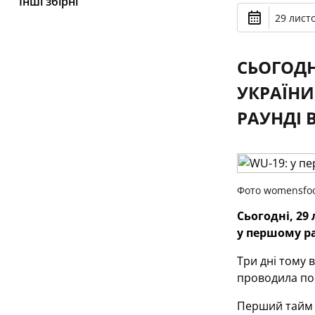
Інші збірні
29 лист
СЬОГОДН
УКРАЇНИ
РАУНДІ В
Фото womensfoo
Сьогодні, 29
у першому рау
Три дні тому в
проводила поє
Перший тайм п