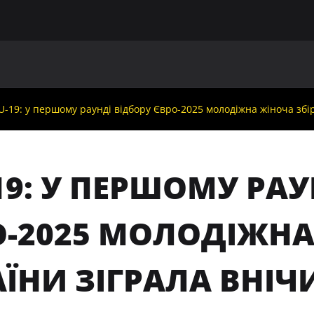
ГОЛОВНА
ПРО УАФ
ЗБІРНІ
ЧЛЕНИ УАФ
НО
-19: у першому раунді відбору Євро-2025 молодіжна жіноча збір
9: У ПЕРШОМУ РАУ
О-2025 МОЛОДІЖНА
ЇНИ ЗІГРАЛА ВНІЧ