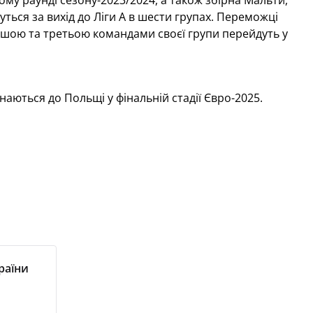
угому раунді сезону-2023/2024, а також збірна Мальти,
уться за вихід до Ліги А в шести групах. Переможці
ершою та третьою командами своєї групи перейдуть у
наються до Польщі у фінальній стадії Євро-2025.
раїни