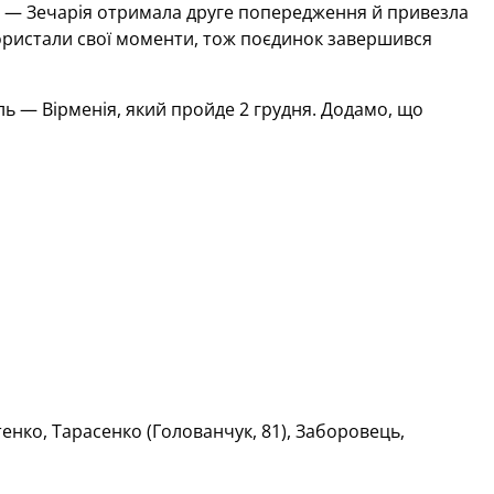
ася — Зечарія отримала друге попередження й привезла
користали свої моменти, тож поєдинок завершився
ль — Вірменія, який пройде 2 грудня. Додамо, що
енко, Тарасенко (Голованчук, 81), Заборовець,