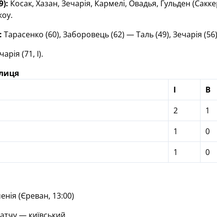
9):
Косак, Хазан, Зечарія, Кармелі, Овадья, Гульден (Саккер,
коу.
:
Тарасенко (60), Заборовець (62) — Таль (49), Зечарія (56), 
арія (71, І).
блиця
І
В
2
1
1
0
1
0
енія (Єреван, 13:00)
атчу — київський.