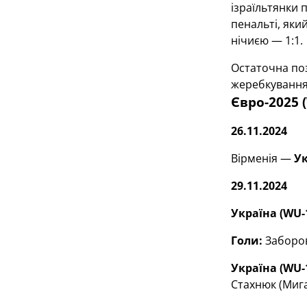
ізраїльтянки 
пенальті, яки
нічиєю — 1:1.
Остаточна поз
жеребкування 
Євро-2025 
26.11.2024
Вірменія —
Ук
29.11.2024
Україна (
WU
-
Голи:
Заборове
Україна
(
WU
-
Стахнюк (Мига