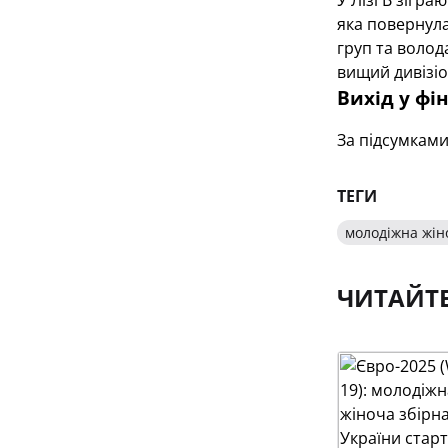
У Лізі B зігра
яка повернула
груп та волод
вищий дивізіо
Вихід у фі
За підсумками
ТЕГИ
молодіжна жін
ЧИТАЙТ