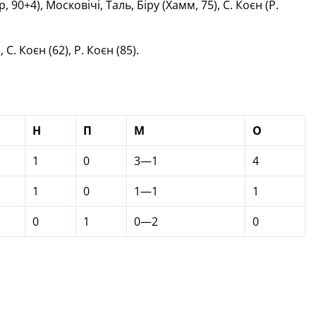
 90+4), Московічі, Таль, Біру (Хамм, 75), С. Коєн (Р.
С. Коєн (62), Р. Коєн (85).
Н
П
М
О
1
0
3—1
4
1
0
1—1
1
0
1
0—2
0