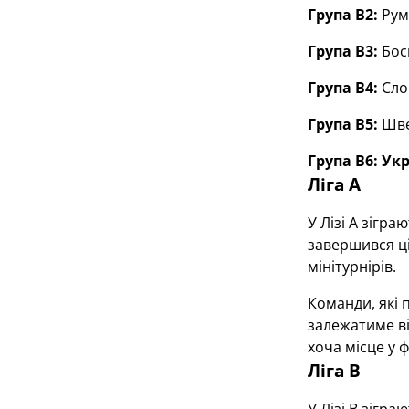
Група В2:
Руму
Група В3:
Босн
Група В4:
Слов
Група В5:
Швей
Група В6:
Укр
Ліга А
У Лізі А зігра
завершився ці
мінітурнірів.
Команди, які 
залежатиме ві
хоча місце у ф
Ліга В