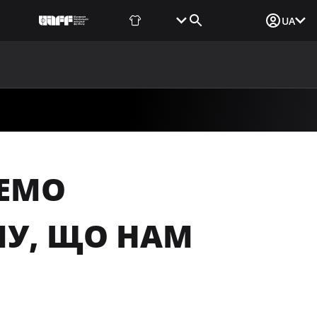
Фаншоп
Квитки
Вхід для ЗМІ
UA
ВИНИ
МЕДІА
ДОКУМЕНТИ
UAF DATA CENTER
ДЕМО
МУ, ЩО НАМ