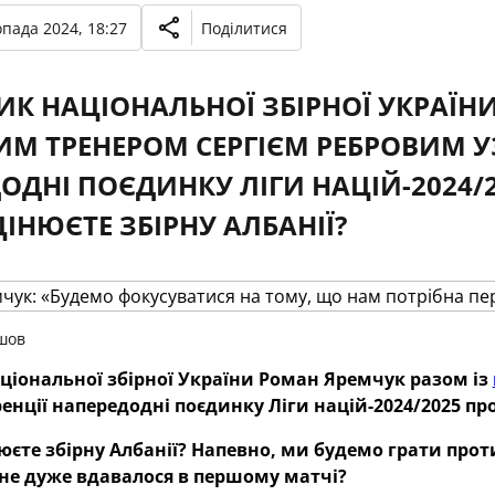
опада 2024, 18:27
Поділитися
К НАЦІОНАЛЬНОЇ ЗБІРНОЇ УКРАЇН
М ТРЕНЕРОМ СЕРГІЄМ РЕБРОВИМ УЗ
ОДНІ ПОЄДИНКУ ЛІГИ НАЦІЙ-2024/
ЦІНЮЄТЕ ЗБІРНУ АЛБАНІЇ?
шов
ціональної збірної України Роман Яремчук разом із
енції напередодні поєдинку Ліги націй-2024/2025 пр
юєте збірну Албанії
? Напевно, ми будемо грати прот
не дуже вдавалося в першому матчі
?