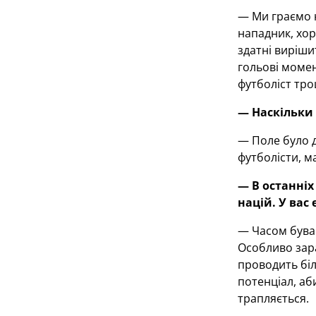
— Ми граємо н
нападник, хор
здатні виріши
гольові момен
футболіст тро
— Наскільки 
— Поле було д
футболісти, м
— В останніх
націй.
У вас 
— Часом буваю
Особливо зара
проводить бі
потенціал, аб
трапляється.