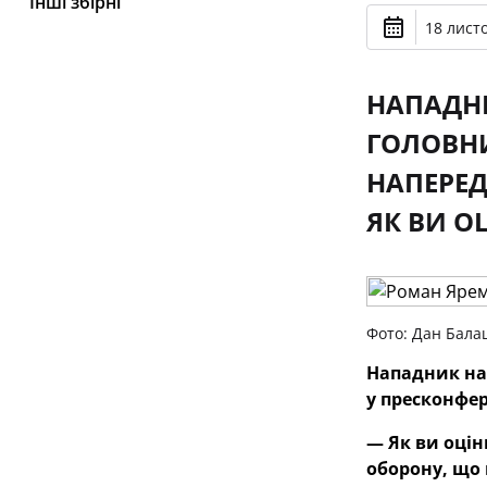
Інші збірні
18 лист
НАПАДНИ
ГОЛОВНИ
НАПЕРЕД
ЯК ВИ О
Фото: Дан Бала
Нападник на
у пресконфер
— Як ви оцін
оборону, що 