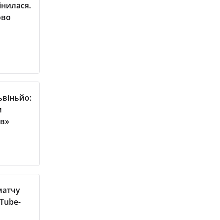
інилася.
ово
ьвіньйо:
м
ів»
матчу
uTube-