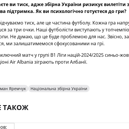
єте ви тиск, адже збірна України ризикує вилетіти з
а підтримка. Як ви психологічно готуєтеся до гри
?
відчуваємо тиск, але це частина футболу. Кожна гра напр
я за три очки. Наші футболісти виступають у топчемпі
опи. Не думаю, що це буде проблемою для нас. Звісно, з
ся, ми залишатимемося сфокусованими на грі.
ключний матч у групі В1 Ліги націй-2024/2025 синьо-жовті
іоні Air Albania зіграють проти Албанії.
ман Яремчук
Національна збірна України
Е ТАКОЖ