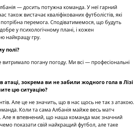
 Албанія — досить потужна команда. У неї гарний
ас також вистачає кваліфікованих футболістів, які
 потрібна перемога. Сподіватимемося, що будуть
добре у психологічному плані, і кожен
вою найкращу гру.
у полі?
е витримало погану погоду. Ми всі — професіональні
в атаці, зокрема ви не забили жодного гола в Лізі
сните цю ситуацію
?
ів. Але це не значить, що в нас щось не так з атакою.
команда. Коли та сама Албанія майже весь матч
. Але я впевнений, що наша команда має значний
очемо показати свій найкращий футбол, але таке