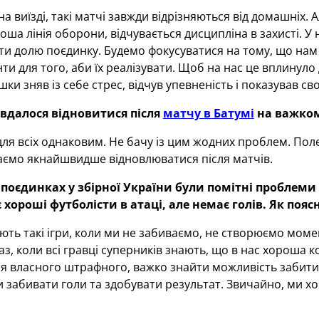
а виїзді, такі матчі завжди відрізняються від домашніх.
оша лінія оборони, відчувається дисципліна в захисті. У н
ти долю поєдинку. Будемо фокусуватися на тому, що нам
ти для того, аби їх реалізувати. Щоб на нас це вплинуло 
шки зняв із себе стрес, відчув упевненість і показував с
вдалося відновитися після
матчу в Батумі
на важком
ля всіх однаковим. Не бачу із цим жодних проблем. Пол
аємо якнайшвидше відновлюватися після матчів.
 поєдинках у збірної України були помітні проблеми 
є хороші футболісти в атаці, але немає голів. Як поя
ть такі ігри, коли ми не забиваємо, не створюємо момент
з, коли всі гравці суперників знають, що в нас хороша 
ля власного штрафного, важко знайти можливість забити
и забивати голи та здобувати результат. Звичайно, ми х