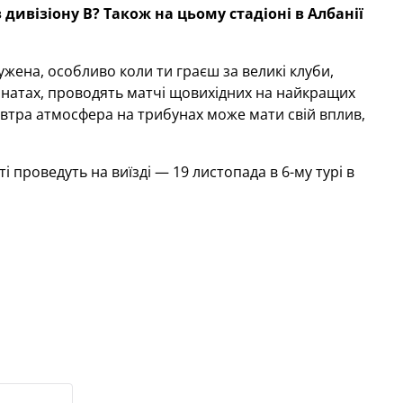
 дивізіону В? Також на цьому стадіоні в Албанії
ужена, особливо коли ти граєш за великі клуби,
онатах, проводять матчі щовихідних на найкращих
автра атмосфера на трибунах може мати свій вплив,
 проведуть на виїзді — 19 листопада в 6-му турі в