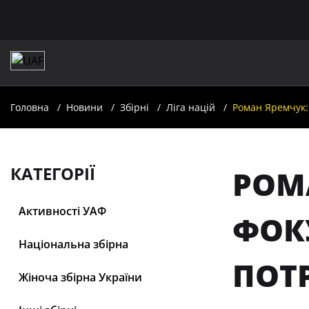
Головна
Новини
Збірні
Ліга націй
Роман Яремчук:
КАТЕГОРІЇ
РОМ
Активності УАФ
ФОК
Національна збірна
ПОТ
Жіноча збірна України