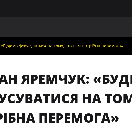
ГОЛОВНА
ПРО УАФ
ЗБІРНІ
ЧЛЕНИ УАФ
НО
 «Будемо фокусуватися на тому, що нам потрібна перемога»
АН ЯРЕМЧУК: «БУ
УСУВАТИСЯ НА ТО
РІБНА ПЕРЕМОГА»