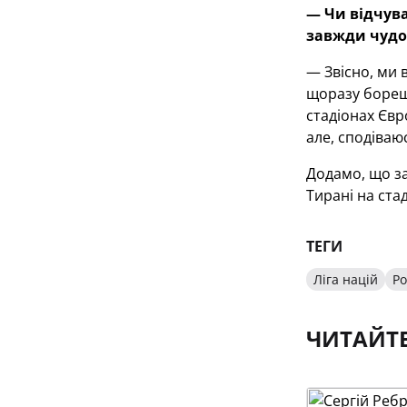
— Чи відчува
завжди чудов
— Звісно, ми 
щоразу борешс
стадіонах Євр
але, сподіваю
Додамо, що за
Тирані на стад
ТЕГИ
Ліга націй
Ро
ЧИТАЙТ