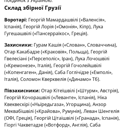
поєдинок з Україною.
Склад збірної Грузії
Воротарі:
Георгій Мамардашвілі («Валенсія»,
Іспанія), Георгій Лорія («Омонія», Кіпр), Лука
Гугешашвілі («Пансерраїкос», Греція).
Захисники:
Гурам Кашія («Слован», Словаччина),
Отар Какабадзе («Краковія», Польща), Георгій
Гвелесіані («Персеполіс», Іран), Лука Лочошвілі
(«Кремонезе», Італія), Георгій Гочолейшвілі
(«Копенгаген», Данія), Саба Гоглічідзе («Емполі»,
Італія), Соломон Кверквелія («Динамо» Тб).
Півзахисники:
Отар Кітеїшвілі («Штурм», Австрія),
Георгій Кочорашвілі («Леванте», Іспанія), Ніка
Квеквескірі («Ньїредьгаза», Угорщина), Анзор
Меквабішвілі («Крайова», Румунія), Леван Шенгелія
(ОФІ, Греція), Георгій Цітаішвілі («Гранада», Іспанія),
Гіоргі Чакветадзе («Вотфорд», Англія), Саба