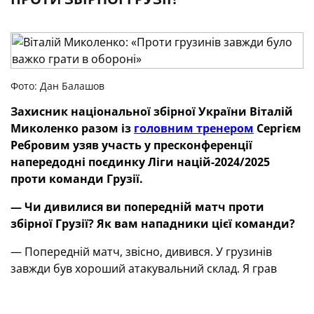
Фото: Дан Балашов
Захисник національної збірної України Віталій
Миколенко разом із
головним тренером
Сергієм
Ребровим узяв участь у пресконференції
напередодні поєдинку Ліги націй-2024/2025
проти команди Грузії.
— Чи дивилися ви попередній матч проти
збірної Грузії
?
Як вам нападники цієї команди
?
— Попередній матч, звісно, дивився. У грузинів
завжди був хороший атакувальний склад. Я грав
проти них за юнацьку команду «Динамо», за юнацькі
збірні України. Завжди було важко діяти в обороні