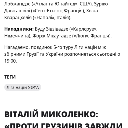
Лобжанідзе («Атланта Юнайтед», США), Зуріко
Давіташвілі («Сент-Етьєн», Франція), Хвіча
Кварацхелія («Наполі», Італія).
Нападники:
Буду Зівзівадзе («Карлсруе»,
Німеччина), Жорж Мікаутадзе («Ліон», Франція).
Нагадаємо, поєдинок 5-го туру Ліги націй між
збірними Грузії та України розпочнеться сьогодні о
19:00.
ТЕГИ
Ліга націй УЄФА
ВІТАЛІЙ МИКОЛЕНКО:
«ПРОТИ ГРУЗИНІВ ЗАВЖДИ