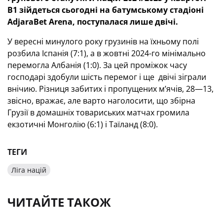
В1 зійдеться сьогодні на батумському стадіоні
AdjaraBet Arena, поступалася лише двічі.
У вересні минулого року грузинів на їхньому полі
розбила Іспанія (7:1), а в жовтні 2024-го мінімально
перемогла Албанія (1:0). За цей проміжок часу
господарі здобули шість перемог і ще двічі зіграли
внічию. Різниця забитих і пропущених м’ячів, 28—13,
звісно, вражає, але варто наголосити, що збірна
Грузії в домашніх товариських матчах громила
екзотичні Монголію (6:1) і Таїланд (8:0).
ТЕГИ
Ліга націй
ЧИТАЙТЕ ТАКОЖ