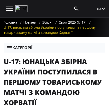
UA
Вхід для ЗМІ
Головна
Новини
Збірні
Євро-2025 (U-17)
U-17: юнацька збірна України поступилася в першому
товариському матчі з командою Хорватії
КАТЕГОРІЇ
U-17: ЮНАЦЬКА ЗБІРНА
УКРАЇНИ ПОСТУПИЛАСЯ В
ПЕРШОМУ ТОВАРИСЬКОМУ
МАТЧІ З КОМАНДОЮ
ХОРВАТІЇ