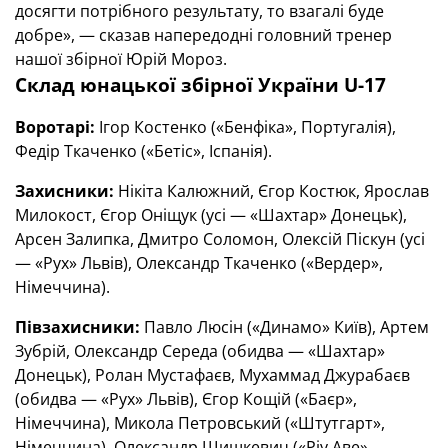
досягти потрібного результату, то взагалі буде
добре», — сказав напередодні головний тренер
нашої збірної Юрій Мороз.
Склад юнацької збірної України
U
-17
Воротарі:
Ігор Костенко («Бенфіка», Португалія),
Федір Ткаченко («Бетіс», Іспанія).
Захисники:
Нікіта Калюжний, Єгор Костюк, Ярослав
Милокост, Єгор Оніщук (усі — «Шахтар» Донецьк),
Арсен Залипка, Дмитро Соломон, Олексій Піскун (усі
— «Рух» Львів), Олександр Ткаченко («Вердер»,
Німеччина).
Півзахисники:
Павло Люсін («Динамо» Київ), Артем
Зубрій, Олександр Середа (обидва — «Шахтар»
Донецьк), Ролан Мустафаєв, Мухаммад Джурабаєв
(обидва — «Рух» Львів), Єгор Кощій («Баєр»,
Німеччина), Микола Петровський («Штутгарт»,
Німеччина), Олександр Шишкевич («Ріу Аве»,