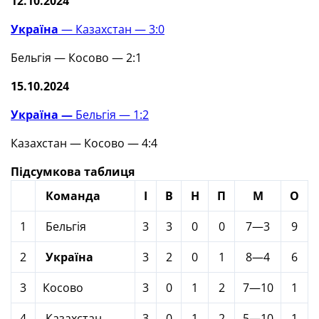
12.10.2024
Україна
— Казахстан — 3:0
Бельгія — Косово — 2:1
15.10.2024
Україна —
Бельгія — 1:2
Казахстан — Косово — 4:4
Підсумкова таблиця
Команда
І
В
Н
П
М
О
1
Бельгія
3
3
0
0
7—3
9
2
Україна
3
2
0
1
8—4
6
3
Косово
3
0
1
2
7—10
1
4
Казахстан
3
0
1
2
5—10
1