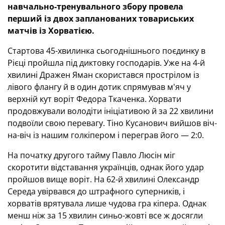
навчально-тренувального збору провела
перший із двох запланованих товариських
матчів із Хорватією.
Стартова 45-хвилинка сьогоднішнього поєдинку в
Рієці пройшла під диктовку господарів. Уже на 4-й
хвилині Дражен Яман скористався прострілом із
лівого флангу й в один дотик спрямував м'яч у
верхній кут воріт Федора Ткаченка. Хорвати
продовжували володіти ініціативою й за 22 хвилини
подвоїли свою перевагу. Тіно Кусанович вийшов віч-
на-віч із нашим голкіпером і переграв його — 2:0.
На початку другого тайму Павло Люсін міг
скоротити відставання українців, однак його удар
пройшов вище воріт. На 62-й хвилині Олександр
Середа увірвався до штрафного суперників, і
хорватів врятувала лише чудова гра кіпера. Однак
менш ніж за 15 хвилин синьо-жовті все ж досягли