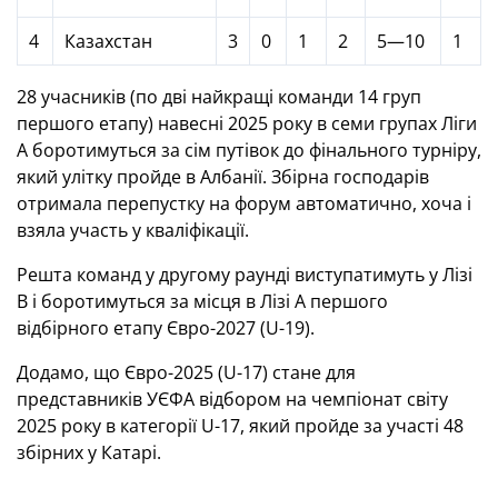
4
Казахстан
3
0
1
2
5—10
1
28 учасників (по дві найкращі команди 14 груп
першого етапу) навесні 2025 року в семи групах Ліги
А боротимуться за сім путівок до фінального турніру,
який улітку пройде в Албанії. Збірна господарів
отримала перепустку на форум автоматично, хоча і
взяла участь у кваліфікації.
Решта команд у другому раунді виступатимуть у Лізі
В і боротимуться за місця в Лізі А першого
відбірного етапу Євро-2027 (U-19).
Додамо, що Євро-2025 (U-17) стане для
представників УЄФА відбором на чемпіонат світу
2025 року в категорії U-17, який пройде за участі 48
збірних у Катарі.