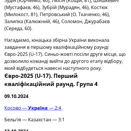
Зудін (Юрченко, 60), Люсін (Кощій, 81), Шишкевич
(Мустафаєв, 46), Зубрій (Мурадян, 46), Костюк
(Милокост, 81), Петровський (О. Ткаченко, 46),
Залипка (Калюжний, 46), Соломон, Джурабаєв
(Середа, 60).
Нагадаємо, юнацька збірна України виконала
завдання в першому кваліфікаційному раунді
Євро-2025 (U-17). Синьо-жовті посіли друге місце, що
дозволило команді вийти до другого етапу відбору,
який відбудеться навесні наступного року.
Євро-2025 (U-17). Перший
кваліфікаційний раунд. Група 4
09.10.2024
Косово —
Україна
— 2:4
Бельгія — Казахстан — 3:1