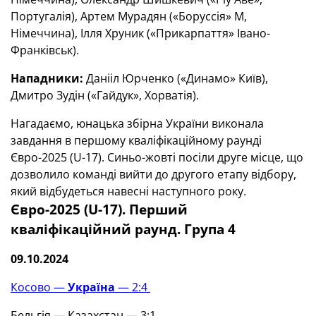
Португалія), Артем Мурадян («Боруссія» М,
Німеччина), Ілля Хруник («Прикарпаття» Івано-
Франківськ).
Нападники:
Данііл Юрченко («Динамо» Київ),
Дмитро Зудін («Гайдук», Хорватія).
Нагадаємо, юнацька збірна України виконала
завдання в першому кваліфікаційному раунді
Євро-2025 (U-17). Синьо-жовті посіли друге місце, що
дозволило команді вийти до другого етапу відбору,
який відбудеться навесні наступного року.
Євро-2025 (U-17). Перший
кваліфікаційний раунд. Група 4
09.10.2024
Косово —
Україна
— 2:4
Бельгія — Казахстан — 3:1