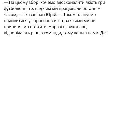
— На цьому зборі хочемо вдосконалити якість гри
футболістів, те, над чим ми працювали останнім
часом, — сказав пан Юрій. — Також плануємо
подивитися у справі новачків, за якими ми не
припиняємо стежити. Наразі ці виконавці
відповідають рівню команди, тому вони з нами. Для
цих хлопців — та й не тільки для них, для всіх
гравців — це черговий шанс довести свою
профпридатність.
Водночас наш тренерський штаб відсотків на 70—80
уже визначився зі складом на офіційні матчі. Хто
це — хай для самої команди це буде питання, щоб
футболісти тримали себе в тонусі.
Що стосується майбутніх спарингів зі збірною
Хорватії, то можу сказати, що інформації в нас не
надто багато, але вона є. І це ми обов'язково
покажемо та розповімо підопічним на