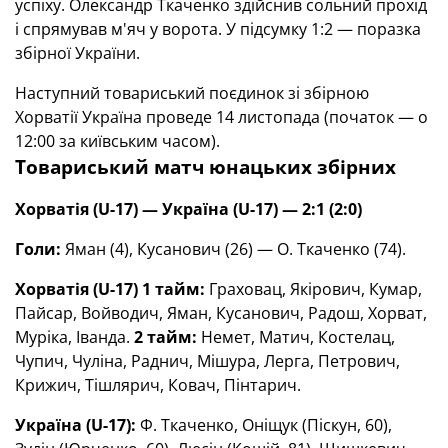
успіху. Олександр Ткаченко здійснив сольний прохід
і спрямував м'яч у ворота. У підсумку 1:2 — поразка
збірної України.
Наступний товариський поєдинок зі збірною
Хорватії Україна проведе 14 листопада (початок — о
12:00 за київським часом).
Товариський матч юнацьких збірних
Хорватія (U-17) — Україна (
U
-17) —
2:1 (2:0)
Голи:
Яман (4), Кусанович (26) — О. Ткаченко (74).
Хорватія (
U
-17) 1 тайм:
Граховац, Якірович, Кумар,
Пайсар, Войводич, Яман, Кусанович, Радош, Хорват,
Муріка, Іванда.
2 тайм:
Немет, Матич, Костелац,
Чупич, Чуліна, Раднич, Мішура, Лерга, Петрович,
Крижич, Тішлярич, Ковач, Пінтарич.
Україна (
U
-17):
Ф. Ткаченко, Оніщук (Піскун, 60),