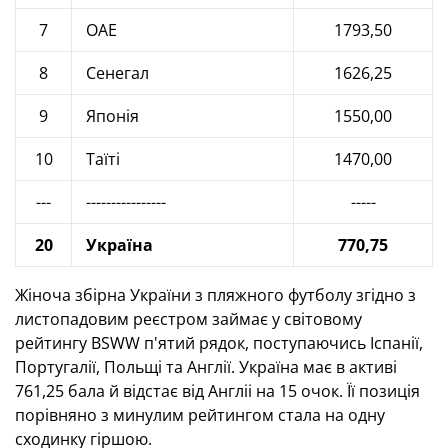
7
ОАЕ
1793,50
8
Сенегал
1626,25
9
Японія
1550,00
10
Таїті
1470,00
---
----------------
-----
20
Україна
770,75
Жіноча збірна України з пляжного футболу згідно з
листопадовим реєстром займає у світовому
рейтингу BSWW п'ятий рядок, поступаючись Іспанії,
Португалії, Польщі та Англії. Україна має в активі
761,25 бала й відстає від Англіі на 15 очок. Її позиція
порівняно з минулим рейтингом стала на одну
сходинку гіршою.