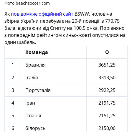
Фото beachsoccer.com
Як
повідомляє офіційний сайт
BSWW, чоловіча
збірна України перебуває на 20-й позиції із 770,75
бала, відстаючи від Єгипту на 100,5 очка. Порівняно
з попереднім рейтингом синьо-жовті опустилися на
один щабель.
Команда
О
1
Бразилія
3651,25
2
Італія
3313,50
3
Португалія
2922,25
4
Іран
2191,75
5
Іспанія
2151,25
6
білорусь
2150,00