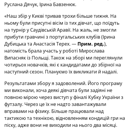
Руслана Дячук, Ірина Бавзенюк.
«Наш збір у Києві тривав трохи більше тижня. На
ньому були присутні вісім із тих дівчат, що поїдуть
на турнір у Саудівській Аравії. На жаль, не змогли
прибути гравчині з португальських клубів (Ірина
Дубицька та Анастасія Терех. —
Прим. ред.
),
натомість брала участь у роботі Мирослава
Випасняк із Польщі. Також на зборі ми переглянули
чотирьох новачків, які є кандидатами до збірної на
наступний сезон. Плануємо їх викликати й надалі.
Результатами збору я задоволений. Його програму
ми виконали, хоча деякі дівчата були задіяні не
повною мірою через виступ у фіналі Кубку України з
футзалу. Через це їх не надто завантажували
вправами на фізику. Більше працювали над
тактикою та технікою, відновленням кондицій гри на
піску, адже вони не виходили на нього два місяці.