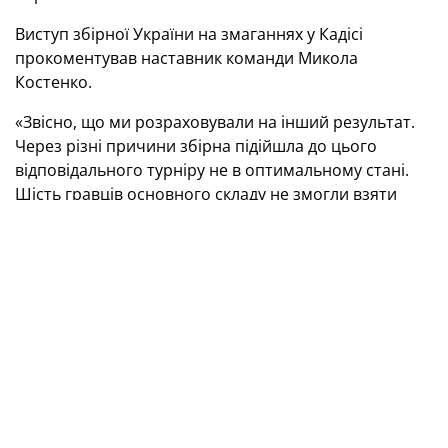
Виступ збірної України на змаганнях у Кадісі
прокоментував наставник команди Микола
Костенко.
«Звісно, що ми розраховували на інший результат.
Через різні причини збірна підійшла до цього
відповідального турніру не в оптимальному стані.
Шість гравців основного складу не змогли взяти
участь у змаганнях. Однак новачки збірної добре
зарекомендували себе, про що свідчать поєдинки з
норвежцями. На жаль, не вистачило досвіду з більш
потужною командою Польщі, але гра з Францією
була рівною. Лише прикра помилка наприкінці
зустрічі не дала шансу збірній пройти далі.
Хочеться зауважити, що турнір був дуже цікавим і
непередбачуваним за своїми результатами. Ніхто не
міг спрогнозувати перемогу Італії у вирішальному