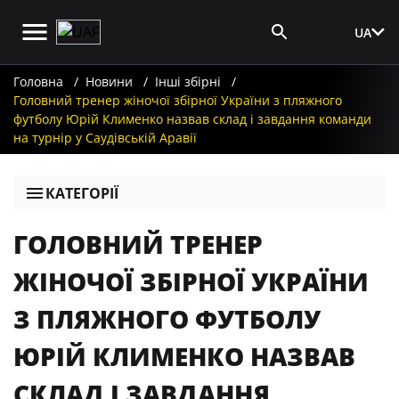
UA
Вхід для ЗМІ
Головна
Новини
Інші збірні
Головний тренер жіночої збірної України з пляжного
футболу Юрій Клименко назвав склад і завдання команди
на турнір у Саудівській Аравії
КАТЕГОРІЇ
ГОЛОВНИЙ ТРЕНЕР
ЖІНОЧОЇ ЗБІРНОЇ УКРАЇНИ
З ПЛЯЖНОГО ФУТБОЛУ
ЮРІЙ КЛИМЕНКО НАЗВАВ
СКЛАД І ЗАВДАННЯ