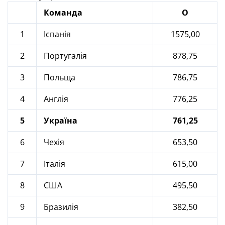
Команда
О
1
Іспанія
1575,00
2
Португалія
878,75
3
Польща
786,75
4
Англія
776,25
5
Україна
761,25
6
Чехія
653,50
7
Італія
615,00
8
США
495,50
9
Бразилія
382,50