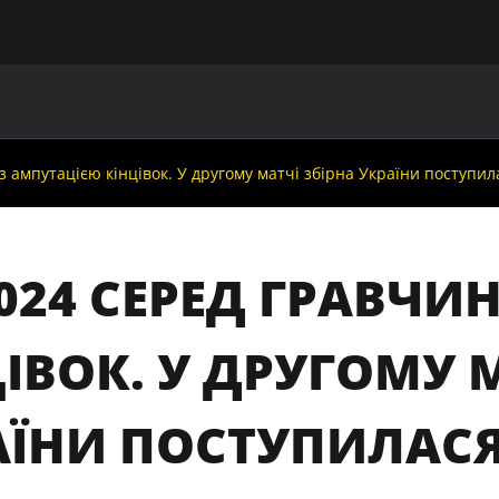
ГОЛОВНА
ПРО УАФ
ЗБІРНІ
ЧЛЕНИ УАФ
НО
з ампутацією кінцівок. У другому матчі збірна України поступи
024 СЕРЕД ГРАВЧИ
ІВОК. У ДРУГОМУ 
АЇНИ ПОСТУПИЛАС