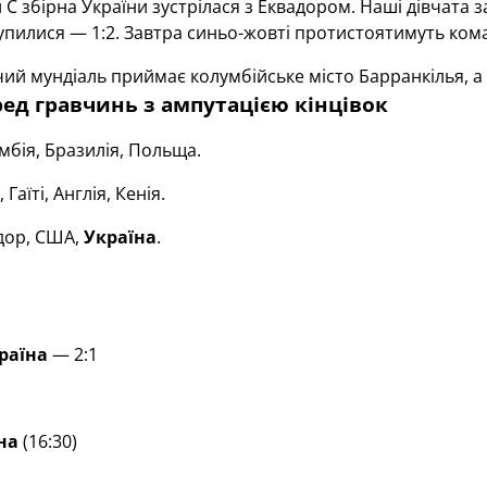
 С збірна України зустрілася з Еквадором. Наші дівчата 
упилися — 1:2. Завтра синьо-жовті протистоятимуть ком
й мундіаль приймає колумбійське місто Барранкілья, а 
ред гравчинь з ампутацією кінцівок
бія, Бразилія, Польща.
 Гаїті, Англія, Кенія.
дор, США,
Україна
.
раїна
— 2:1
на
(16:30)