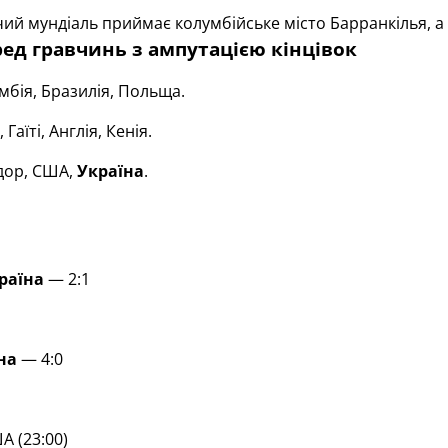
й мундіаль приймає колумбійське місто Барранкілья, а 
ред гравчинь з ампутацією кінцівок
бія, Бразилія, Польща.
 Гаїті, Англія, Кенія.
дор, США,
Україна
.
раїна
— 2:1
на
— 4:0
 (23:00)