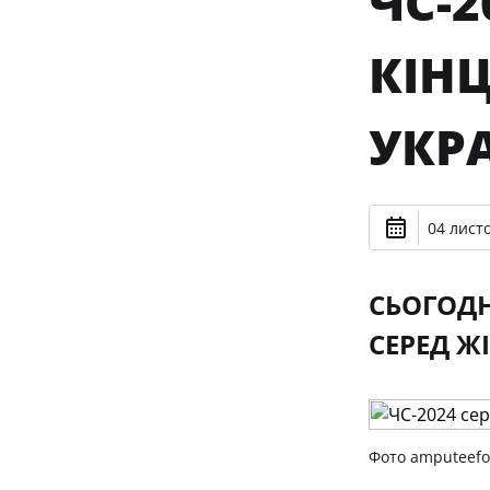
ЧС-2
КІНЦ
УКР
04 лист
СЬОГОДН
СЕРЕД Ж
Фото amputeefoo