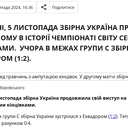
опада 2024, 16:36
Поділитися
І, 5 ЛИСТОПАДА ЗБІРНА УКРАЇНА 
ОМУ В ІСТОРІЇ ЧЕМПІОНАТІ СВІТУ 
АМИ. УЧОРА В МЕЖАХ ГРУПИ С ЗБІР
М (1:2).
боровського
листопада збірна Україна продовжила свій виступ на
и кінцівками.
 групи С збірна України зустрілася з Еквадором (
1:2
). Те
 рахунком 0:4.