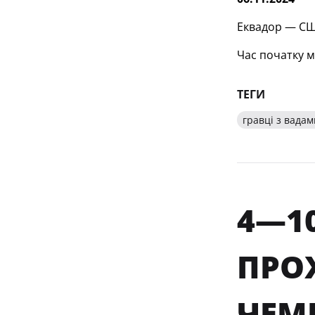
Еквадор — США
Час початку м
ТЕГИ
гравці з вадам
4—1
ПРО
ЧЕМП