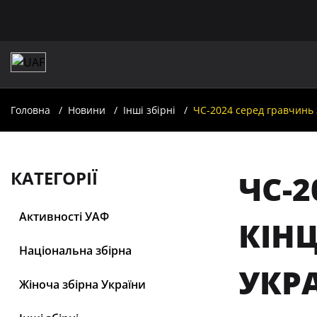
Головна
Новини
Інші збірні
ЧС-2024 серед гравчинь 
КАТЕГОРІЇ
ЧС-2
Активності УАФ
КІНЦ
Національна збірна
УКР
Жіноча збірна України