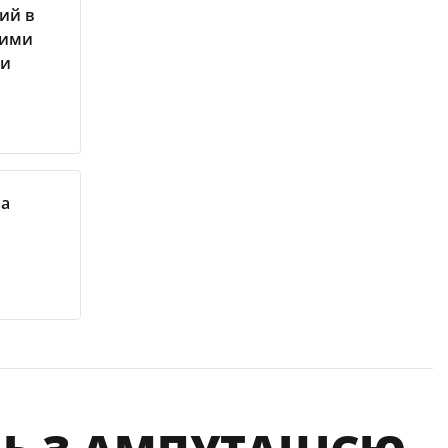
ий в
ними
ни
на