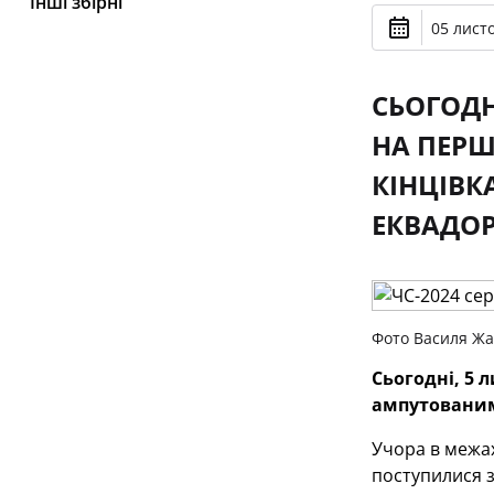
Інші збірні
05 лист
СЬОГОДН
НА ПЕРШ
КІНЦІВК
ЕКВАДОРО
Фото Василя Жа
Сьогодні, 5 
ампутованим
Учора в межах
поступилися з