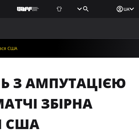
Фаншоп
Квитки
Вхід для ЗМІ
UA
ВИНИ
МЕДІА
ДОКУМЕНТИ
UAF DATA CENTER
лася США
НЬ З АМПУТАЦІЄЮ
МАТЧІ ЗБІРНА
Я США