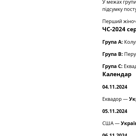
У межах групи
підсумку пост
Перший жіночи
ЧС-2024 се
Група А:
Колум
Група В:
Перу,
Група С:
Еква
Календар
04.11.2024
Еквадор —
Ук
05.11.2024
США —
Украї
06.11.2024