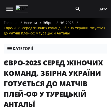
UA
Вхід для ЗМІ
Головна
Новини
Збірні
ЧЄ-2025
Євро-2025 серед жіночих команд. Збірна України готується
до матчів плей-оф у турецькій Антальї
КАТЕГОРІЇ
ЄВРО-2025 СЕРЕД ЖІНОЧИХ
КОМАНД. ЗБІРНА УКРАЇНИ
ГОТУЄТЬСЯ ДО МАТЧІВ
ПЛЕЙ-ОФ У ТУРЕЦЬКІЙ
АНТАЛЬЇ