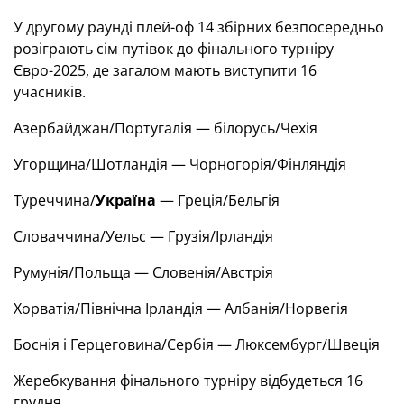
У другому раунді плей-оф 14 збірних безпосередньо
розіграють сім путівок до фінального турніру
Євро-2025, де загалом мають виступити 16
учасників.
Азербайджан/Португалія — білорусь/Чехія
Угорщина/Шотландія — Чорногорія/Фінляндія
Туреччина/
Україна
— Греція/Бельгія
Словаччина/Уельс — Грузія/Ірландія
Румунія/Польща — Словенія/Австрія
Хорватія/Північна Ірландія — Албанія/Норвегія
Боснія і Герцеговина/Сербія — Люксембург/Швеція
Жеребкування фінального турніру відбудеться
16
грудня.