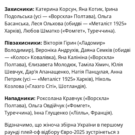
Захисники:
Катерина Корсун, Яна Котик, Ірина
Подольська (усі — «Ворскла» Полтава), Ольга
Басанська, Леся Ольхова (обидві — «Металіст 1925»
Харків), Любов Шматко («Фомгет», Туреччина).
Півзахисники:
Вікторія Гірин («Ладомир»
Володимир), Вероніка Андрухів, Даяна Семків (обидві
— «Колос» Ковалівка), Яна Калініна («Ворскла»
Полтава), Єлизавета Молодюк, Таміла Хімич, Юлія
Шевчук, Дар’я Апанащенко, Натія Панцулая, Анна
Петрик (усі — «Металіст 1925» Харків), Ніколь
Козлова («Глазго Сіті», Шотландія).
Нападники:
Роксолана Кравчук («Ворскла»
Полтава), Ольга Овдійчук («Фомгет»,
Туреччина), Інна Глущенко («Лілль», Франція).
Відзначимо, що жіноча збірна України в першому
раунді плей-оф відбору Євро-2025 зустрінеться з