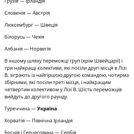
Грузія — Ірландія
Словенія — Австрія
Люксембург — Швеція
білорусь — Чехія
Албанія — Норвегія
В іншому шляху переможці груп (крім Швейцарії) і
три найкращі колективи, які посіли другі місця в Лізі
B, зіграють із найгіршою другою командою, чотирма
збірними, які посіли треті місця, і найкращим
четвертим колективом у Лізі B. Шість переможців
вийдуть до другого раунду.
Туреччина —
Україна
Хорватія — Північна Ірландія
Боснія і Герцеговина — Сербія