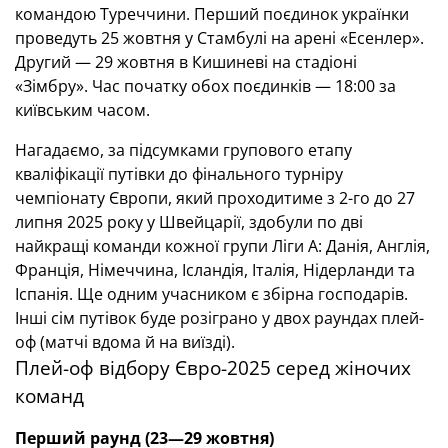
командою Туреччини. Перший поєдинок українки
проведуть 25 жовтня у Стамбулі на арені «Есенлер».
Другий — 29 жовтня в Кишиневі на стадіоні
«Зімбру». Час початку обох поєдинків — 18:00 за
київським часом.
Нагадаємо, за підсумками групового етапу
кваліфікації путівки до фінального турніру
чемпіонату Європи, який проходитиме з 2-го до 27
липня 2025 року у Швейцарії, здобули по дві
найкращі команди кожної групи Ліги А: Данія, Англія,
Франція, Німеччина, Ісландія, Італія, Нідерланди та
Іспанія. Ще одним учасником є збірна господарів.
Інші сім путівок буде розіграно у двох раундах плей-
оф (матчі вдома й на виїзді).
Плей-оф відбору Євро-2025 серед жіночих
команд
Перший раунд (23—29 жовтня)