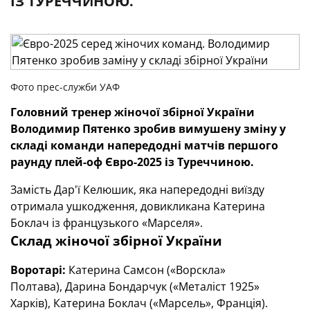
ІЗ ТУРЕЧЧИНОЮ.
Фото прес-служби УАФ
Головний тренер жіночої збірної України
Володимир Пятенко зробив вимушену зміну у
складі команди напередодні матчів першого
раунду плей-оф Євро-2025 із Туреччиною.
Замість Дар'ї Келюшик, яка напередодні виїзду
отримала ушкодження, довикликана Катерина
Боклач із французького «Марселя».
Склад жіночої збірної України
Воротарі:
Катерина Самсон («Ворскла»
Полтава), Дарина Бондарчук («Металіст 1925»
Харків), Катерина Боклач («Марсель», Франція).