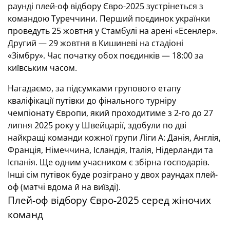
раунді плей-оф відбору Євро-2025 зустрінеться з
командою Туреччини. Перший поєдинок українки
проведуть 25 жовтня у Стамбулі на арені «Есенлер».
Другий — 29 жовтня в Кишиневі на стадіоні
«Зімбру». Час початку обох поєдинків — 18:00 за
київським часом.
Нагадаємо, за підсумками групового етапу
кваліфікації путівки до фінального турніру
чемпіонату Європи, який проходитиме з 2-го до 27
липня 2025 року у Швейцарії, здобули по дві
найкращі команди кожної групи Ліги А: Данія, Англія,
Франція, Німеччина, Ісландія, Італія, Нідерланди та
Іспанія. Ще одним учасником є збірна господарів.
Інші сім путівок буде розіграно у двох раундах плей-
оф (матчі вдома й на виїзді).
Плей-оф відбору Євро-2025 серед жіночих
команд