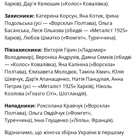
Харків), Дар'я Келюшик («Колос» Ковалівка).
Захисники:
Катерина Корсун, Яна Котик, Ірина
Подольська (усі — «Ворскла» Полтава), Ольга
Басанська, Леся Ольхова (обидві — «Металіст 1925»
Харків), Любов Шматко («Фомгет», Туреччина).
Півзахисники:
Вікторія Гірин («Ладомир»
Володимир), Вероніка Андрухів, Даяна Семків (обидві
— «Колос» Ковалівка), Яна Калініна («Ворскла»
Полтава), Єлизавета Молодюк, Таміла Хімич, Юлія
Шевчук, Дар’я Апанащенко, Натія Панцулая, Анна
Петрик (усі — «Металіст 1925» Харків), Ніколь
Козлова («Глазго Сіті», Шотландія).
Нападники:
Роксолана Кравчук («Ворскла»
Полтава), Ольга Овдійчук («Фомгет»,
Туреччина), Інна Глущенко («Лілль», Франція).
Відзначимо, що жіноча збірна України в першому