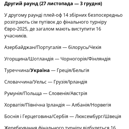
Другий раунд (27 листопада — 3 грудня)
У другому раунді плей-оф 14 збірних безпосередньо
розіграють сім путівок до фінального турніру
Євро-2025, де загалом мають виступити 16
учасників.
Азербайджан/Португалія — білорусь/Чехія
Угорщина/Шотландія — Чорногорія/Фінляндія
Туреччина/
Україна
— Греція/Бельгія
Словаччина/Уельс — Грузія/Ірландія
Румунія/Польща — Словенія/Австрія
Хорватія/Північна Ірландія — Албанія/Норвегія
Боснія і Герцеговина/Сербія — Люксембург/Швеція
Жеребкування фінального турніру відбудеться
16