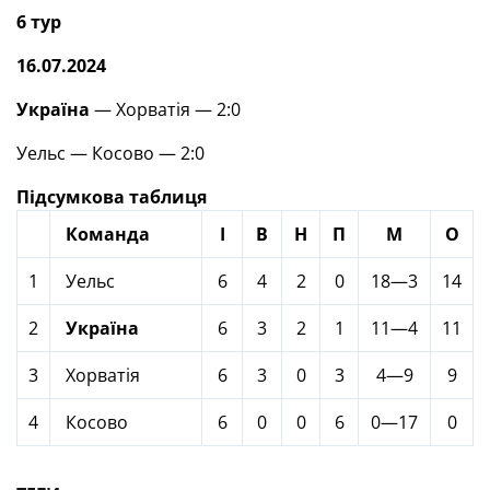
6 тур
16.07.2024
Україна
— Хорватія — 2:0
Уельс — Косово — 2:0
Підсумкова таблиця
Команда
І
В
Н
П
М
О
1
Уельс
6
4
2
0
18—3
14
2
Україна
6
3
2
1
11—4
11
3
Хорватія
6
3
0
3
4—9
9
4
Косово
6
0
0
6
0—17
0