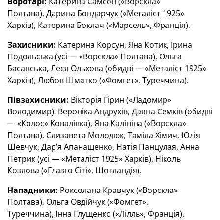
Воротарі:
Катерина Самсон («Ворскла»
Полтава), Дарина Бондарчук («Металіст 1925»
Харків), Катерина Боклач («Марсель», Франція).
Захисники:
Катерина Корсун, Яна Котик, Ірина
Подольська (усі — «Ворскла» Полтава), Ольга
Басанська, Леся Ольхова (обидві — «Металіст 1925»
Харків), Любов Шматко («Фомгет», Туреччина).
Півзахисники:
Вікторія Гірин («Ладомир»
Володимир), Вероніка Андрухів, Даяна Семків (обидві
— «Колос» Ковалівка), Яна Калініна («Ворскла»
Полтава), Єлизавета Молодюк, Таміла Хімич, Юлія
Шевчук, Дар’я Апанащенко, Натія Панцулая, Анна
Петрик (усі — «Металіст 1925» Харків), Ніколь
Козлова («Глазго Сіті», Шотландія).
Нападники:
Роксолана Кравчук («Ворскла»
Полтава), Ольга Овдійчук («Фомгет»,
Туреччина), Інна Глущенко («Лілль», Франція).