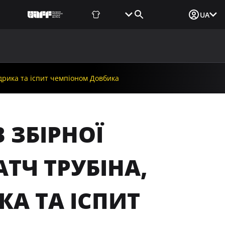
Фаншоп
Квитки
Вхід для ЗМІ
UA
ВИНИ
МЕДІА
ДОКУМЕНТИ
UAF DATA CENTER
удрика та іспит чемпіоном Довбика
В ЗБІРНОЇ
ТЧ ТРУБІНА,
А ТА ІСПИТ