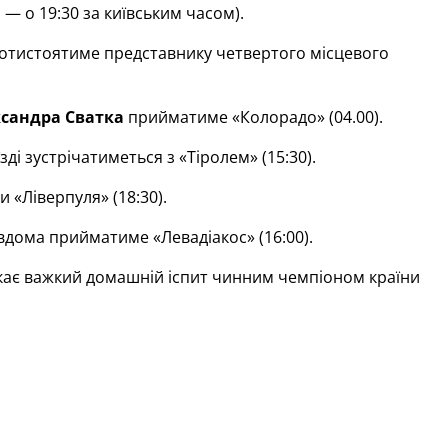
 — о 19:30 за київським часом).
 протистоятиме представнику четвертого місцевого
сандра Сватка
прийматиме «Колорадо» (04.00).
зді зустрічатиметься з «Тіролем» (15:30).
 «Ліверпуля» (18:30).
 вдома прийматиме «Левадіакос» (16:00).
ає важкий домашній іспит чинним чемпіоном країни