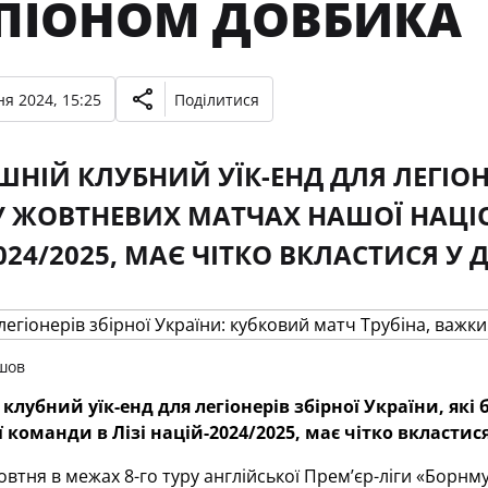
ПІОНОМ ДОВБИКА
я 2024, 15:25
Поділитися
НІЙ КЛУБНИЙ УЇК-ЕНД ДЛЯ ЛЕГІОНЕ
У ЖОВТНЕВИХ МАТЧАХ НАШОЇ НАЦІ
024/2025, МАЄ ЧІТКО ВКЛАСТИСЯ У 
шов
лубний уїк-енд для легіонерів збірної України, які
 команди в Лізі націй-2024/2025, має чітко вкластися
жовтня в межах 8-го туру англійської Прем’єр-ліги «Борнм