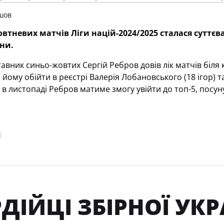
шов
овтневих матчів Ліги націй-2024/2025 сталася суттєв
їни.
авник синьо-жовтих Сергій Ребров довів лік матчів біля к
йому обійти в реєстрі Валерія Лобановського (18 ігор) та
 в листопаді Ребров матиме змогу увійти до топ-5, посун
ДІЙЦІ ЗБІРНОЇ УКР