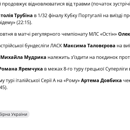
й продовжує відновлюватися від травми (початок зустрічі
толія Трубіна
в 1/32 фіналу Кубку Португалії на виїзді
ідему» (22:15).
жовтня в матчі регулярного чемпіонату МЛС «Остін»
Олек
австрійської бундесліги ЛАСК
Максима Таловєрова
на виї
»
Михайла Мудрика
належить з’їздити на поєдинок проти
Романа Яремчука
в межах 8-го туру грецької Суперліги
у турі італійської Серії А на «Рому»
Артема Довбика
чек
45).
бірна України