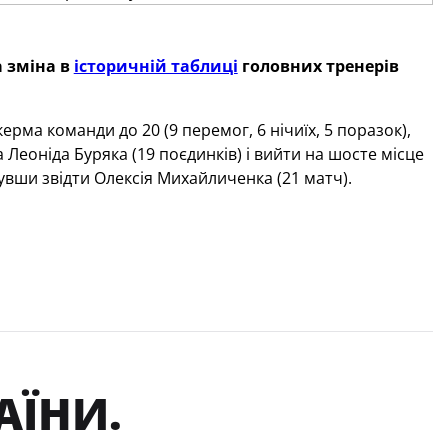
а зміна в
історичній таблиці
головних тренерів
ерма команди до 20 (9 перемог, 6 нічиїх, 5 поразок),
 Леоніда Буряка (19 поєдинків) і вийти на шосте місце
увши звідти Олексія Михайличенка (21 матч).
АЇНИ.