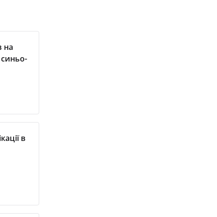
в на
 синьо-
кації в