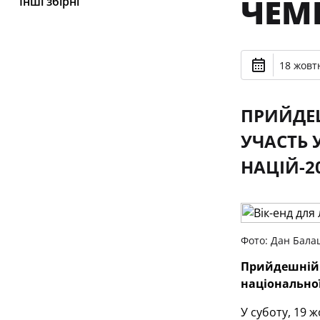
ЧЕМ
Інші збірні
18 жовтн
ПРИЙДЕШ
УЧАСТЬ 
НАЦІЙ-2
Фото: Дан Бала
Прийдешній к
національної
У суботу, 19 