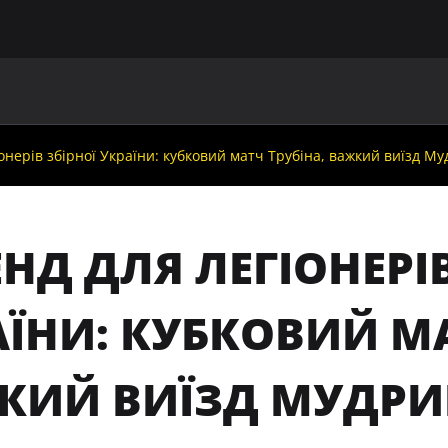
ГОЛОВНА
ПРО УАФ
ЗБІРНІ
ЧЛЕНИ УАФ
НО
іонерів збірної України: кубковий матч Трубіна, важкий виїзд М
ЕНД ДЛЯ ЛЕГІОНЕРІ
ЇНИ: КУБКОВИЙ МА
КИЙ ВИЇЗД МУДРИК