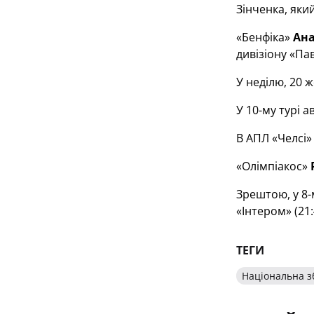
Зінченка, яки
«Бенфіка»
Ана
дивізіону «Пав
У неділю, 20 
У 10-му турі 
В АПЛ «Челсі
«Олімпіакос»
Зрештою, у 8-м
«Інтером» (21:
ТЕГИ
Національна з