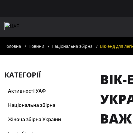
Головна
Новини
Національна збірна
Вік-енд для лег
КАТЕГОРІЇ
ВІК-
Активності УАФ
УКРА
Національна збірна
ВАЖ
Жіноча збірна України