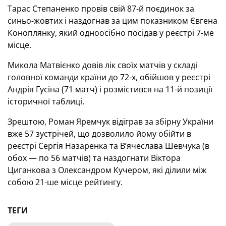
Тарас Степаненко провів свій 87-й поєдинок за
синьо-жовтих і наздогнав за цим показником Євгена
Коноплянку, який одноосібно посідав у реєстрі 7-ме
місце.
Микола Матвієнко довів лік своїх матчів у складі
головної команди країни до 72-х, обійшов у реєстрі
Андрія Гусіна (71 матч) і розмістився на 11-й позиції
історичної таблиці.
Зрештою, Роман Яремчук відіграв за збірну України
вже 57 зустрічей, що дозволило йому обійти в
реєстрі Сергія Назаренка та В’ячеслава Шевчука (в
обох — по 56 матчів) та наздогнати Віктора
Циганкова з Олександром Кучером, які ділили між
собою 21-ше місце рейтингу.
ТЕГИ