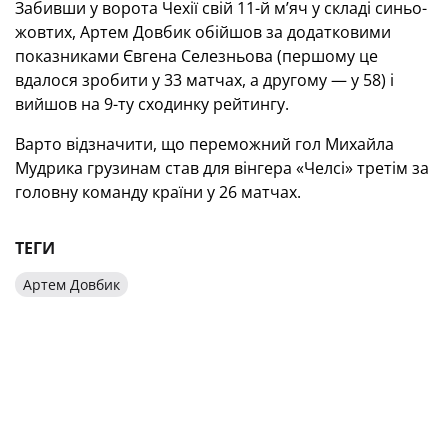
Забивши у ворота Чехії свій 11-й м’яч у складі синьо-
жовтих, Артем Довбик обійшов за додатковими
показниками Євгена Селезньова (першому це
вдалося зробити у 33 матчах, а другому — у 58) і
вийшов на 9-ту сходинку рейтингу.
Варто відзначити, що переможний гол Михайла
Мудрика грузинам став для вінгера «Челсі» третім за
головну команду країни у 26 матчах.
ТЕГИ
Артем Довбик
ЛІГА НАЦІЙ-2024/2025.
ТРЕНЕР ЗБІРНОЇ ЧЕХІЇ ІВАН