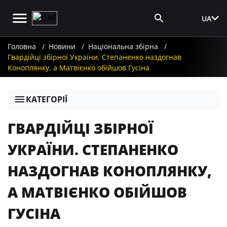
UA
Вхід для ЗМІ
Головна
Новини
Національна збірна
Гвардійці збірної України. Степаненко наздогнав
Коноплянку, а Матвієнко обійшов Гусіна
КАТЕГОРІЇ
ГВАРДІЙЦІ ЗБІРНОЇ
УКРАЇНИ. СТЕПАНЕНКО
НАЗДОГНАВ КОНОПЛЯНКУ,
А МАТВІЄНКО ОБІЙШОВ
ГУСІНА