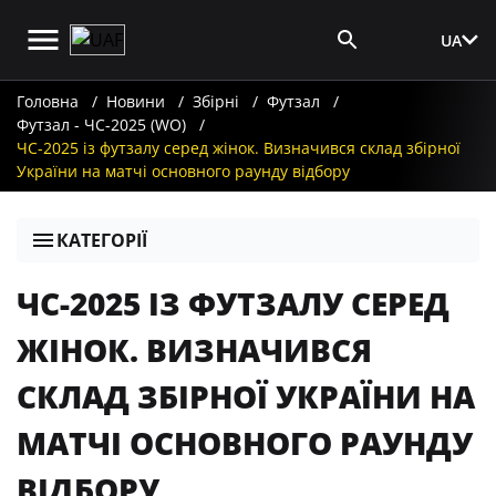
UA
Вхід для ЗМІ
Головна
Новини
Збірні
Футзал
Футзал - ЧС-2025 (WO)
ЧС-2025 із футзалу серед жінок. Визначився склад збірної
України на матчі основного раунду відбору
КАТЕГОРІЇ
ЧС-2025 ІЗ ФУТЗАЛУ СЕРЕД
ЖІНОК. ВИЗНАЧИВСЯ
СКЛАД ЗБІРНОЇ УКРАЇНИ НА
МАТЧІ ОСНОВНОГО РАУНДУ
ВІДБОРУ