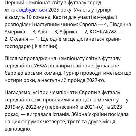
Перший чемпіонат світу з футзалу серед
жінок
відбудеться
2025 року. Участь у турнірі
візьмуть 16 команд. Квоти для участі в мундіалі
розподілені наступним чином: Європа — 4, Південна
Америка — 3, Азія — 3, Африка — 2, КОНКАКАФ —
2, Океанія — 1. Ще одне місце дістанеться країні-
господарю (Філіппіни).
Після запровадження чемпіонату світу з футзалу
серед жінок УЄФА розширить жіноче футзальне
Євро до восьми команд. Турнір проводитиметься що
чотири роки, а наступний пройде 2027-го.
Нагадаємо, усі три чемпіонати Європи з футзалу
серед жінок, які проводилися до цього моменту — у
2019-му, 2022-му (перенесений із 2021-го) та 2023
роках, — вигравала Іспанія. Збірна України посідала
на цих форумах четверте, третє та друге місця
відповідно.