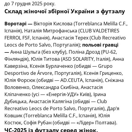
до 7 грудня 2025 року.
Склад жіночої збірної України з футзалу
Воротарі —
Вікторія Кислова (Torreblanca Melilla C.F.,
Іспанія), Наталія Митрофанська (CLUB VALDETIRES
FERROL FSF, Іспанія), Анастасія Терех (Club Recreativo
Leocs de Porto Salvo, Португалія);
польові гравці
—
Анна Шульга (без клубу), Поліна Дрозд (PU-62,
Фінляндія), Юлія Титова (ASD SOLARITY, Італія), Анна
Каверзіна, Ксенія Бурлаченко (обидві — Grupo
Desportivo de Árvore, Португалія), Ксенія Гриценко,
Юлія Форсюк (обидві — AD.CEUTA, Іспанія), Сніжана
Воловенко, Олександра Скибіна, Анастасія
Кліпаченко (усі — «Енергія-УДУ» Київ), Ірина
Дубицька, Анастасія Калягіна (обидві — Club
Recreativo Leocs de Porto Salvo, Португалія), Дар’я
Ковшик (Torreblanca Melilla C.F., Іспанія), Юлія
Костюк, Софія Рубан (обидві — «Лідер» Полтава).
ЧС-2025 із футзалу серед жінок.