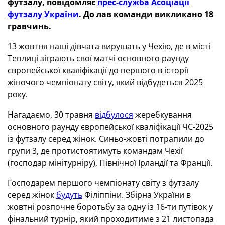
футзалу, повідомляє
прес-служба Асоціації
футзалу України
. До лав команди викликано 18
гравчинь.
13 жовтня наші дівчата вирушать у Чехію, де в місті
Теплиці зіграють свої матчі основного раунду
європейської кваліфікації до першого в історії
жіночого чемпіонату світу, який відбудеться 2025
року.
Нагадаємо, 30 травня
відбулося
жеребкування
основного раунду європейської кваліфікації ЧС-2025
із футзалу серед жінок. Синьо-жовті потрапили до
групи 3, де протистоятимуть командам Чехії
(господар мінітурніру), Північної Ірландії та Франції.
Господарем першого чемпіонату світу з футзалу
серед жінок
будуть
Філіппіни. Збірна України в
жовтні розпочне боротьбу за одну із 16-ти путівок у
фінальний турнір, який проходитиме з 21 листопада