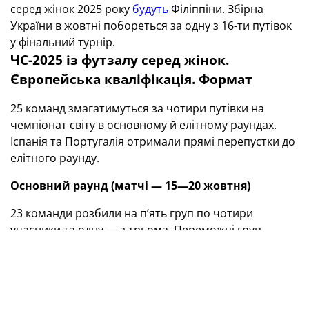
серед жінок 2025 року
будуть
Філіппіни. Збірна
України в жовтні побореться за одну з 16-ти путівок
у фінальний турнір.
ЧС-2025 із футзалу серед жінок.
Європейська кваліфікація. Формат
25 команд змагатимуться за чотири путівки на
чемпіонат світу в основному й елітному раундах.
Іспанія та Португалія отримали прямі перепустки до
елітного раунду.
Основний раунд (матчі — 15—20 жовтня)
23 команди розбили на п’ять груп по чотири
учасники та одну — з трьома. Переможці груп
вийдуть до елітного раунду.
Перед жеребкуванням 23 команди, у тому числі й
збірна України, були розподілені на чотири позиції
посіву на основі
рейтингу
коефіцієнтів жіночих