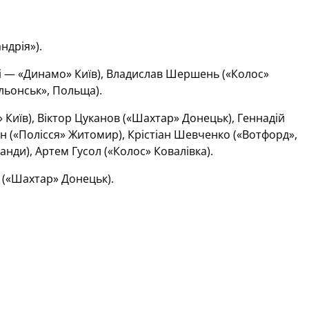
ндрія»).
і — «Динамо» Київ), Владислав Шершень («Колос»
льонськ», Польща).
иїв), Віктор Цуканов («Шахтар» Донецьк), Геннадій
ман («Полісся» Житомир), Крістіан Шевченко («Вотфорд»,
анди), Артем Гусол («Колос» Ковалівка).
 («Шахтар» Донецьк).