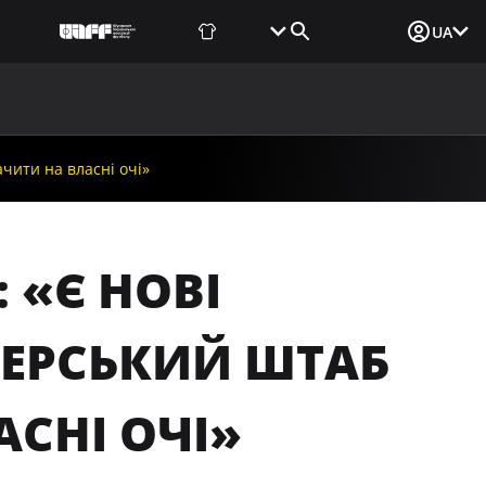
Фаншоп
Квитки
Вхід для ЗМІ
UA
ВИНИ
МЕДІА
ДОКУМЕНТИ
UAF DATA CENTER
чити на власні очі»
«Є НОВІ
НЕРСЬКИЙ ШТАБ
СНІ ОЧІ»