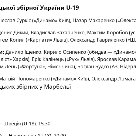
ької збірної України U-19
чеслав Суркіс («Динамо» Київ), Назар Макаренко («Олекса
енис Дикий, Владислав Захарченко, Максим Коробов (ус
ртем Копил («Карпати» Львів), Олександр Гавриленко («Ш
и:
Данило Іщенко, Кирило Осипенко (обидва — «Динамо» К
ліст» Харків), Ерік Калінець («Рух» Львів), Ярослав Кара
им Лень («Фортуна», Німеччина), Богдан Будко (АЗ, Нідерл
Матвій Пономаренко («Динамо» Київ), Олександр Ломага
цьких збірних у Марбельї
— Швеція (U-18). 15:30
)
— Нідерланди (U-18). 20:00