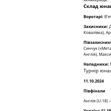
Склад юнац
Воротарі:
В'я
Захисники:
Д
Ковалівка), А
Півзахисник
Синчук («Мета
Англія), Макс
Нападники:
Турнір юна
11.10.2024
Півфінали
Англія (U-18) 
Україна (U-19