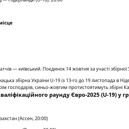
місце
атчів — київський. Поєдинок 14 жовтня за участі збірної 
ацька збірна України U-19 із 13-го до 19 листопада в Ні
рім господарів, синьо-жовтим протистоятимуть збірні Каз
валіфікаційного раунду Євро-2025 (U-19) у гр
захстан
(Ассен, 20:00)