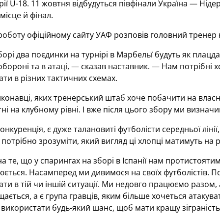
орії U-18. 11 жовтня відбудуться півфінали Україна — Нід
місце й фінал.
роботу офіційному сайту УАФ розповів головний тренер
орі два поєдинки на турнірі в Марбельї будуть як плац
 обороні та в атаці, — сказав наставник. — Нам потрібні 
ти в різних тактичних схемах.
виконавці, яких тренерський штаб хоче побачити на власні 
і на клубному рівні. І вже після цього збору ми визначи
онкуренція, є дуже талановиті футболісти середньої лінії
 потрібно зрозуміти, який вигляд ці хлопці матимуть на р
 те, що у спарингах на зборі в Іспанії нам протистоятиму
юється. Насамперед ми дивимося на своїх футболістів. По
ти в тій чи іншій ситуації. Ми недовго працюємо разом, 
ається, а є група гравців, яким більше хочеться атакува
використати будь-який шанс, щоб мати кращу зіграність,
.