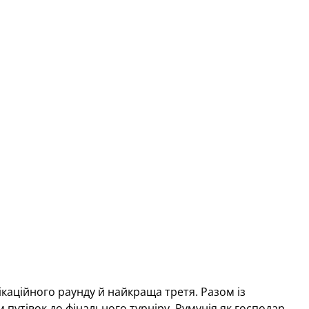
фікаційного раунду й найкраща третя. Разом із
 путівок до фінального турніру. Румунія як господар