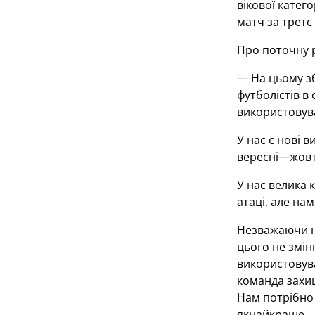
вікової катег
матч за третє 
Про поточну 
— На цьому зб
футболістів в
використовува
У нас є нові 
вересні—жовтн
У нас велика к
атаці, але нам
Незважаючи на
цього не змін
використовува
команда захищ
Нам потрібно 
якнайкраще