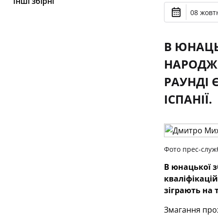
Інші збірні
08 жовтн
В ЮНАЦЬ
НАРОДЖЕ
РАУНДІ 
ІСПАНІЇ.
Фото прес-служ
В юнацької з
кваліфікацій
зіграють на т
Змагання прох