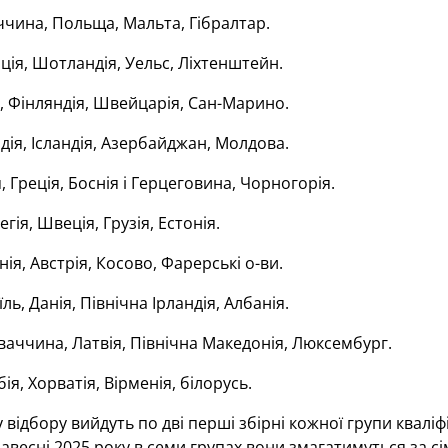
чина, Польща, Мальта, Гібралтар.
ія, Шотландія, Уельс, Ліхтенштейн.
, Фінляндія, Швейцарія, Сан-Марино.
дія, Ісландія, Азербайджан, Молдова.
я, Греція, Боснія і Герцеговина, Чорногорія.
гія, Швеція, Грузія, Естонія.
нія, Австрія, Косово, Фарерські о-ви.
їль, Данія, Північна Ірландія, Албанія.
аччина, Латвія, Північна Македонія, Люксембург.
ія, Хорватія, Вірменія, білорусь.
у відбору вийдуть по дві перші збірні кожної групи квалі
авесні 2025 року в семи групах вони змагатимуться за сім