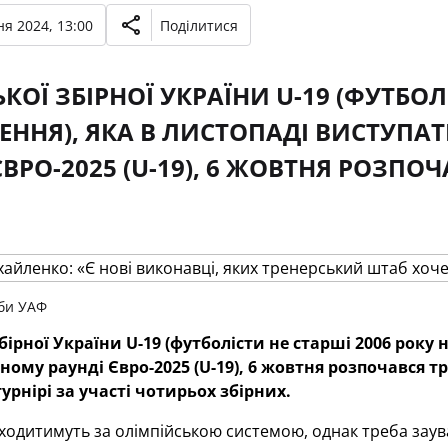
я 2024, 13:00
Поділитися
КОЇ ЗБІРНОЇ УКРАЇНИ U-19 (ФУТБОЛ
ННЯ), ЯКА В ЛИСТОПАДІ ВИСТУПА
ЄВРО-2025 (U-19), 6 ЖОВТНЯ РОЗПО
би УАФ
бірної України U-19 (футболісти не старші 2006 року
ному раунді Євро-2025 (U-19), 6 жовтня розпочався тр
урнірі за участі чотирьох збірних.
одитимуть за олімпійською системою, однак треба заува