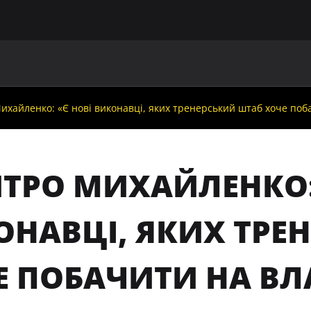
ГОЛОВНА
ПРО УАФ
ЗБІРНІ
ЧЛЕНИ УАФ
НО
хайленко: «Є нові виконавці, яких тренерський штаб хоче поба
ТРО МИХАЙЛЕНКО: 
ОНАВЦІ, ЯКИХ ТРЕ
Е ПОБАЧИТИ НА ВЛА