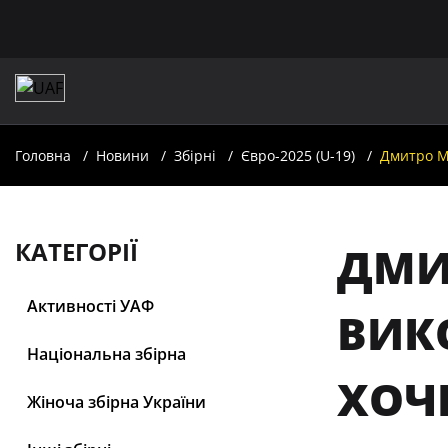
Головна
Новини
Збірні
Євро-2025 (U-19)
Дмитро Ми
КАТЕГОРІЇ
ДМИ
Активності УАФ
ВИК
Національна збірна
ХОЧ
Жіноча збірна України