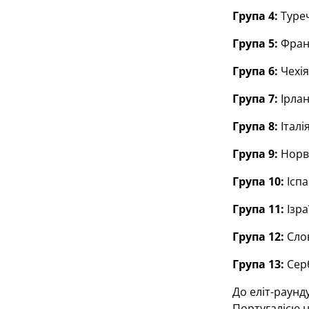
Група 4:
Туреч
Група 5:
Франц
Група 6:
Чехія
Група 7:
Ірлан
Група 8:
Італі
Група 9:
Норве
Група 10:
Іспа
Група 11:
Ізра
Група 12:
Слов
Група 13:
Серб
До еліт-раунд
Португалією н