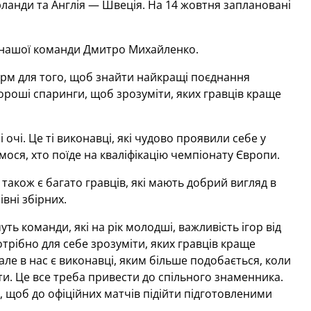
ерланди та Англія — Швеція. На 14 жовтня заплановані
 нашої команди Дмитро Михайленко.
дарм для того, щоб знайти найкращі поєднання
хороші спаринги, щоб зрозуміти, яких гравців краще
очі. Це ті виконавці, які чудово проявили себе у
мося, хто поїде на кваліфікацію чемпіонату Європи.
, також є багато гравців, які мають добрий вигляд в
івні збірних.
ть команди, які на рік молодші, важливість ігор від
трібно для себе зрозуміти, яких гравців краще
але в нас є виконавці, яким більше подобається, коли
ти. Це все треба привести до спільного знаменника.
 щоб до офіційних матчів підійти підготовленими