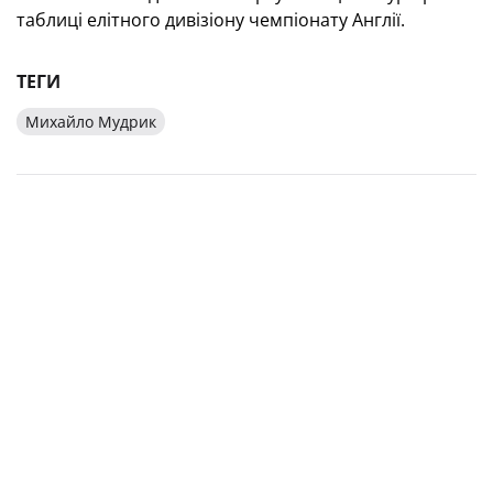
таблиці елітного дивізіону чемпіонату Англії.
ТЕГИ
Михайло Мудрик
ЛІГА НАЦІЙ-2024/2025.
ТРИВАЄ ПРОДАЖ КВИТКІВ
НА ДОМАШНІЙ МАТЧ
ЗБІРНОЇ УКРАЇНИ ПРОТИ
КОМАНДИ ГРУЗІЇ
06 жовтня 2024, 14:00
Поділитися