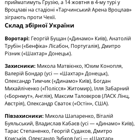
прийматимуть Грузію, а 14 жовтня в 4-му турі у
Вроцлаві на стадіоні «Тарчинський Арена Вроцлав»
зіграють проти Чехії.
Склад збірної України
Воротарі:
Георгій Бущан («Динамо» Київ), Анатолій
Трубін («Бенфіка» Лісабон, Португалія), Дмитро
Різник («Шахтар» Донецьк).
Захисники:
Микола Матвієнко, Юхим Конопля,
Валерій Бондар (усі — «Шахтар» Донецьк),
Олександр Тимчик («Динамо» Київ), Богдан
Михайліченко («Полісся» Житомир), Ілля Забарний
(«Борнмут», Англія), Максим Таловєров (ЛАСК Лінц,
Австрія), Олександр Сваток («Остін», США).
Півзахисники:
Микола Шапаренко, Віталій
Буяльський, Владислав Кабаєв (усі — «Динамо» Київ),
Тарас Степаненко, Георгій Судаков, Дмитро
Криськів, Олександр Зубков (усі — «Шахтар»