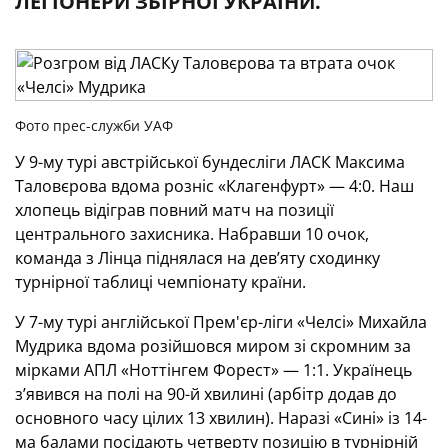
ЛЕГІОНЕРИ ЗБІРНОЇ УКРАЇНИ.
Фото прес-служби УАФ
У 9-му турі австрійської бундесліги ЛАСК Максима
Таловєрова вдома розніс «Клагенфурт» — 4:0. Наш
хлопець відіграв повний матч на позиції
центрального захисника. Набравши 10 очок,
команда з Лінца піднялася на дев’яту сходинку
турнірної таблиці чемпіонату країни.
У 7-му турі англійської Прем'єр-ліги «Челсі» Михайла
Мудрика вдома розійшовся миром зі скромним за
мірками АПЛ «Ноттінгем Форест» — 1:1. Українець
з’явився на полі на 90-й хвилині (арбітр додав до
основного часу цілих 13 хвилин). Наразі «Сині» із 14-
ма балами посідають четверту позицію в турнірній