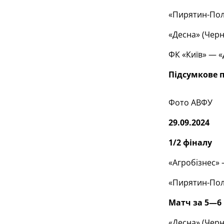
«Пирятин-Пол
«Десна» (Черн
ФК «Київ» — «
Підсумкове 
Фото АВФУ
29.09.2024
1/2 фіналу
«Агробізнес» —
«Пирятин-Полт
Матч за 5—6 
«Десна» (Черн