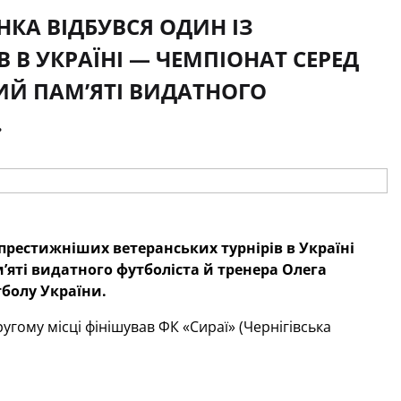
ЕНКА ВІДБУВСЯ ОДИН ІЗ
 В УКРАЇНІ — ЧЕМПІОНАТ СЕРЕД
НИЙ ПАМ’ЯТІ ВИДАТНОГО
.
йпрестижніших ветеранських турнірів в Україні
м’яті видатного футболіста й тренера Олега
тболу України.
гому місці фінішував ФК «Сираї» (Чернігівська