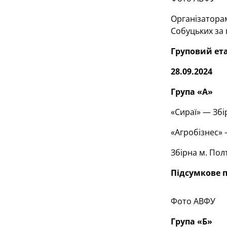
Організаторам
Собуцьких за 
Груповий ет
28.09.2024
Група «А»
«Сираї» — Збі
«Агробізнес» 
Збірна м. Пол
Підсумкове 
Фото АВФУ
Група «Б»