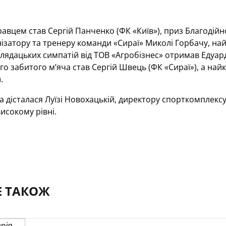
вцем став Сергій Панченко (ФК «Київ»), приз Благодійн
нізатору та тренеру команди «Сираї» Миколі Горбачу, 
 глядацьких симпатій від ТОВ «Агробізнес» отримав Едуар
о забитого м’яча став Сергій Швець (ФК «Сираї»), а на
.
 дісталася Луїзі Новохацькій, директору спорткомплексу 
високому рівні.
Е ТАКОЖ