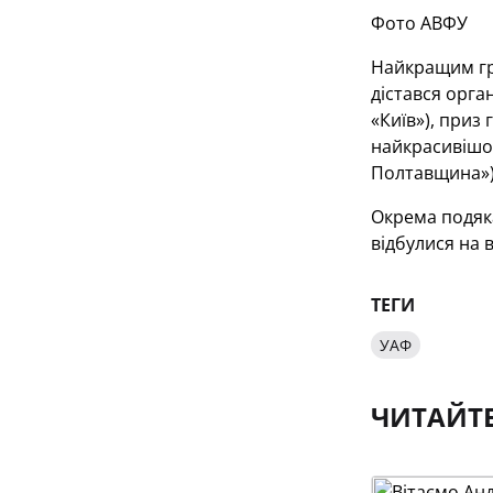
Фото АВФУ
Найкращим гра
дістався орга
«Київ»), приз
найкрасивішог
Полтавщина»)
Окрема подяка
відбулися на 
ТЕГИ
УАФ
ЧИТАЙТ