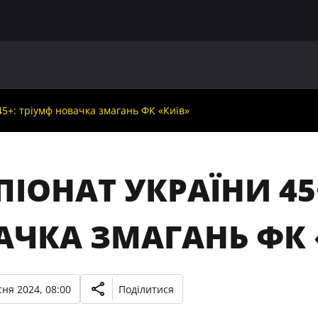
ГОЛОВНА
ПРО УАФ
ЗБІРНІ
ЧЛЕНИ УАФ
НО
5+: тріумф новачка змагань ФК «Київ»
ІОНАТ УКРАЇНИ 45
АЧКА ЗМАГАНЬ ФК 
ня 2024, 08:00
Поділитися