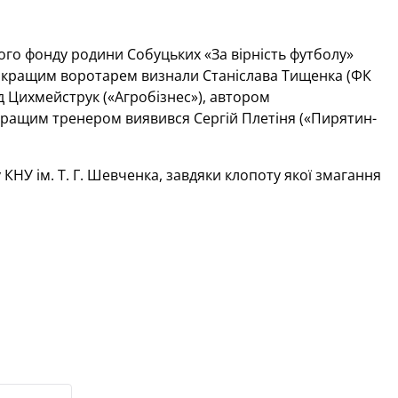
ого фонду родини Собуцьких «За вірність футболу»
найкращим воротарем визнали Станіслава Тищенка (ФК
д Цихмейструк («Агробізнес»), автором
йкращим тренером виявився Сергій Плетіня («Пирятин-
КНУ ім. Т. Г. Шевченка, завдяки клопоту якої змагання