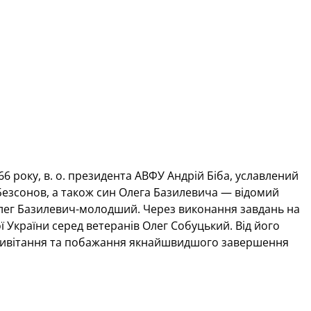
 року, в. о. президента АВФУ Андрій Біба, уславлений
Безсонов, а також син Олега Базилевича — відомий
Олег Базилевич-молодший. Через виконання завдань на
ої України серед ветеранів Олег Собуцький. Від його
привітання та побажання якнайшвидшого завершення