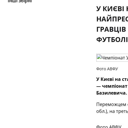
Інші збірні
У КИЄВІ
НАЙПРЕС
ГРАВЦІВ
ФУТБОЛІ
Фото АВФУ
У Києві на с
— чемпіонат 
Базилевича. 
Переможцем ст
обл.), на тре
Фото АВФУ