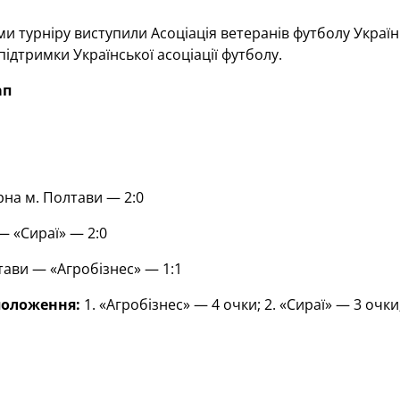
и турніру виступили Асоціація ветеранів футболу Україн
підтримки Української асоціації футболу.
ап
рна м. Полтави — 2:0
— «Сираї» — 2:0
тави — «Агробізнес» — 1:1
положення:
1. «Агробізнес» — 4 очки; 2. «Сираї» — 3 очки