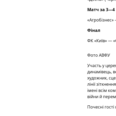
Матч за 3—4 
«Агробізнес» 
Фінал
ФК «Київ» — «С
Фото АВФУ
Участь у цере
динамівець, в
художник, сц
лінії зіткненн
імені всім к
війни й перем
Почесні гості