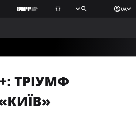
Фаншоп
Квитки
Вхід для ЗМІ
UA
ВИНИ
МЕДІА
ДОКУМЕНТИ
UAF DATA CENTER
+: ТРІУМФ
«КИЇВ»