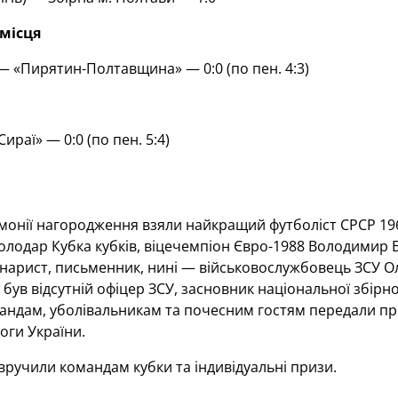
місця
— «Пирятин-Полтавщина» — 0:0 (по пен. 4:3)
ираї» — 0:0 (по пен. 5:4)
монії нагородження взяли найкращий футболіст СРСР 1966
олодар Кубка кубків, віцечемпіон Євро-1988 Володимир 
енарист, письменник, нині — військовослужбовець ЗСУ 
я був відсутній офіцер ЗСУ, засновник національної збірн
омандам, уболівальникам та почесним гостям передали 
оги України.
 вручили командам кубки та індивідуальні призи.