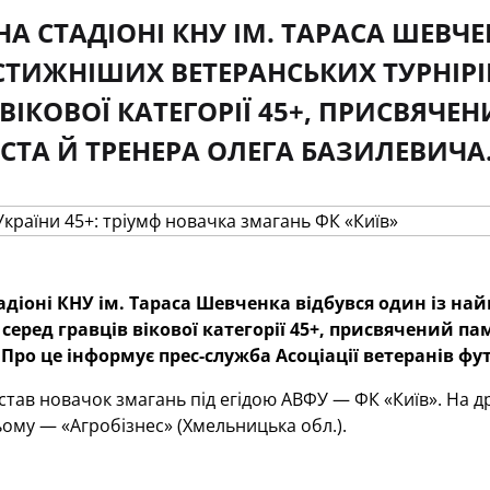
 НА СТАДІОНІ КНУ ІМ. ТАРАСА ШЕВЧ
ТИЖНІШИХ ВЕТЕРАНСЬКИХ ТУРНІРІВ
 ВІКОВОЇ КАТЕГОРІЇ 45+, ПРИСВЯЧЕ
СТА Й ТРЕНЕРА ОЛЕГА БАЗИЛЕВИЧА
тадіоні КНУ ім. Тараса Шевченка відбувся один із на
серед гравців вікової категорії 45+, присвячений па
Про це інформує прес-служба Асоціації ветеранів фу
ав новачок змагань під егідою АВФУ — ФК «Київ». На дру
тьому — «Агробізнес» (Хмельницька обл.).