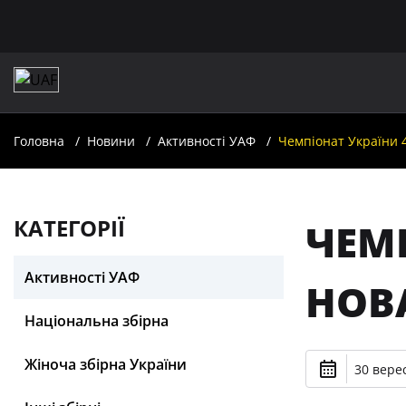
Головна
Новини
Активності УАФ
Чемпіонат України 4
КАТЕГОРІЇ
ЧЕМП
Активності УАФ
НОВ
Національна збірна
Жіноча збірна України
30 верес