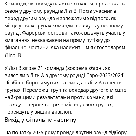
Команди, які посядуть четверті місця, продовжать
сезон у другому раунді в Лізі В. Посів учасників
перед другим раундом залежатиме від того, які
місця у своїх групах команди посядуть у першому
раунді. Фарерські острови також візьмуть участь у
змаганнях, незважаючи на пряму путівку до
фінальної частини, яка належить їм як господарям.
Ліга В
У Лізі B зіграє 21 команда (зокрема збірні, які
вилетіли з Ліги А в другому раунді Євро-2023/2024).
Ці збірні боротимуться за вихід до Ліги А в шести
групах. Переможці груп та володар другого місця з
найкращими результатами проти команд, які
посядуть перше та третє місця у своїх групах,
перейдуть у вищий дивізіон.
Вихід у фінальну частину
На початку 2025 року пройде другий раунд відбору.