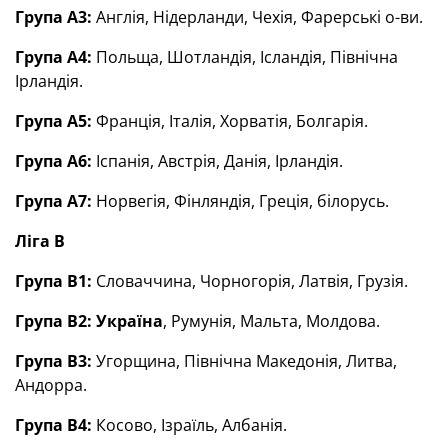
Група А3:
Англія, Нідерланди, Чехія, Фарерські о-ви.
Група А4:
Польща, Шотландія, Ісландія, Північна
Ірландія.
Група А5:
Франція, Італія, Хорватія, Болгарія.
Група А6:
Іспанія, Австрія, Данія, Ірландія.
Група А7:
Норвегія, Фінляндія, Греція, білорусь.
Ліга В
Група В1:
Словаччина, Чорногорія, Латвія, Грузія.
Група В2:
Україна
, Румунія, Мальта, Молдова.
Група В3:
Угорщина, Північна Македонія, Литва,
Андорра.
Група В4:
Косово, Ізраїль, Албанія.