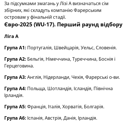
За підсумками змагань у Лізі А визначаться сім
збірних, які складуть компанію Фарерським
островам у фінальній стадії.
Євро-2025 (WU-17). Перший раунд відбору
Ліга А
Група А1:
Португалія, Швейцарія, Уельс, Словенія.
Група А2:
Бельгія, Німеччина, Туреччина, Боснія і
Герцеговина.
Група А3:
Англія, Нідерланди, Чехія, Фарерські о-ви.
Група А4:
Польща, Шотландія, Ісландія, Північна
Ірландія.
Група А5:
Франція, Італія, Хорватія, Болгарія.
Група А6:
Іспанія, Австрія, Данія, Ірландія.