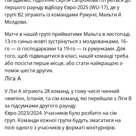
Нагадаємо, підопічні Сергія Сапронова готуються до
першого раунду відбору Євро-2025 (WU-17), де у
групі В2 зіграють із командами Румунії, Мальти й
Молдови.
Матчі в нашій групі прийматиме Мальта в листопаді.
13-го синьо-жовті зустрінуться з молдованками, 16-
го — із господарками та 19-го — із румунками. Для
того, щоб підвищитися в класі, нашій команді треба
або посісти перше місце, або стати найкращою з-
поміж шести других.
Ліга А
У Лізі А зіграють 28 команд, у тому числі чинний
чемпіон, Іспанія, та сім команд, які перейшли з Ліги B
за підсумками другого раунду
Євро-2023/2024. Учасників було розбито на сім
груп. Команди кожної групи будуть змагатися на
полі одного з учасників у форматі мінітурнірів.