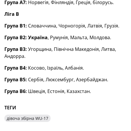
Група А7:
Норвегія, Фінляндія, Греція, білорусь.
Ліга В
Група В1:
Словаччина, Чорногорія, Латвія, Грузія.
Група В2:
Україна
, Румунія, Мальта, Молдова.
Група В3:
Угорщина, Північна Македонія, Литва,
Андорра.
Група В4:
Косово, Ізраїль, Албанія.
Група В5:
Сербія, Люксембург, Азербайджан.
Група В6:
Швеція, Естонія, Казахстан.
ТЕГИ
дівоча збірна WU-17