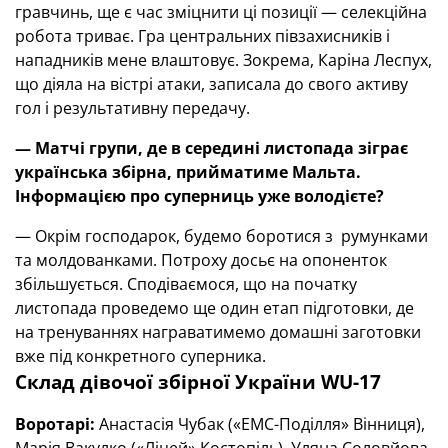
гравчинь, ще є час зміцнити ці позиції — селекційна
робота триває. Гра центральних півзахисників і
нападників мене влаштовує. Зокрема, Каріна Леспух,
що діяла на вістрі атаки, записала до свого активу
гол і результативну передачу.
— Матчі групи, де в середині листопада зіграє
українська збірна, прийматиме Мальта.
Інформацією про суперниць уже володієте?
— Окрім господарок, будемо боротися з румунками
та молдованками. Потроху досьє на опоненток
збільшується. Сподіваємося, що на початку
листопада проведемо ще один етап підготовки, де
на тренуваннях награватимемо домашні заготовки
вже під конкретного суперника.
Склад дівочої збірної України
WU-17
Воротарі:
Анастасія Чубак («ЕМС-Поділля» Вінниця),