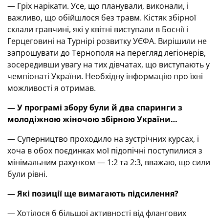
— Гріх нарікати. Усе, що планували, виконали, і
важливо, що обійшлося без травм. Кістяк збірної
склали гравчині, які у квітні виступали в Боснії і
Герцеговині на Турнірі розвитку УЄФА. Вирішили не
запрошувати до Тернополя на перегляд легіонерів,
зосередивши увагу на тих дівчатах, що виступають у
чемпіонаті України. Необхідну інформацію про їхні
можливості я отримав.
— У програмі збору були й два спаринги з
молодіжною жіночою збірною України…
— Суперництво проходило на зустрічних курсах, і
хоча в обох поєдинках мої підопічні поступилися з
мінімальним рахунком — 1:2 та 2:3, вважаю, що сили
були рівні.
— Які позиції ще вимагають підсилення?
— Хотілося б більшої активності від флангових