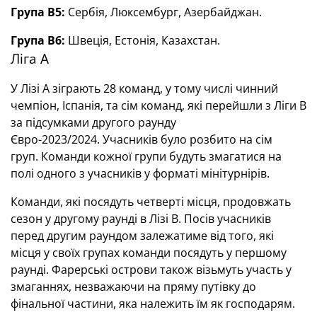
Група В5:
Сербія, Люксембург, Азербайджан.
Група В6:
Швеція, Естонія, Казахстан.
Ліга А
У Лізі А зіграють 28 команд, у тому числі чинний
чемпіон, Іспанія, та сім команд, які перейшли з Ліги B
за підсумками другого раунду
Євро-2023/2024. Учасників було розбито на сім
груп. Команди кожної групи будуть змагатися на
полі одного з учасників у форматі мінітурнірів.
Команди, які посядуть четверті місця, продовжать
сезон у другому раунді в Лізі В. Посів учасників
перед другим раундом залежатиме від того, які
місця у своїх групах команди посядуть у першому
раунді. Фарерські острови також візьмуть участь у
змаганнях, незважаючи на пряму путівку до
фінальної частини, яка належить їм як господарям.