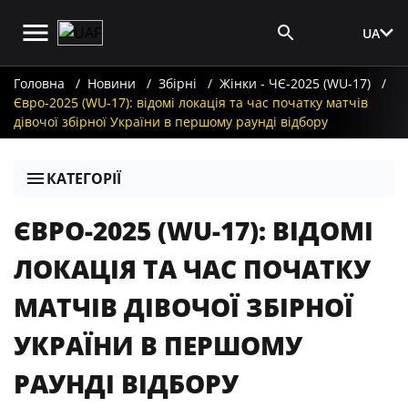
UA
Вхід для ЗМІ
Головна
Новини
Збірні
Жінки - ЧЄ-2025 (WU-17)
Євро-2025 (WU-17): відомі локація та час початку матчів
дівочої збірної України в першому раунді відбору
КАТЕГОРІЇ
ЄВРО-2025 (WU-17): ВІДОМІ
ЛОКАЦІЯ ТА ЧАС ПОЧАТКУ
МАТЧІВ ДІВОЧОЇ ЗБІРНОЇ
УКРАЇНИ В ПЕРШОМУ
РАУНДІ ВІДБОРУ