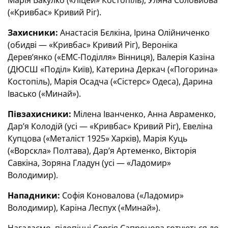
Марія Вакулко («Ліцей» Костопіль), Уляна Соловйова
(«Кривбас» Кривий Ріг).
Захисники:
Анастасія Бєлкіна, Ірина Олійниченко
(обидві — «Кривбас» Кривий Ріг), Вероніка
Дерев’янко («ЕМС-Поділля» Вінниця), Валерія Казіна
(ДЮСШ «Поділ» Київ), Катерина Деркач («Погорина»
Костопіль), Марія Осадча («Сістерс» Одеса), Дарина
Івасько («Минай»).
Півзахисники:
Мілена Іванченко, Анна Авраменко,
Дар’я Колодій (усі — «Кривбас» Кривий Ріг), Евеліна
Купцова («Металіст 1925» Харків), Марія Куць
(«Ворскла» Полтава), Дар’я Артеменко, Вікторія
Савкіна, Зоряна Гладун (усі — «Ладомир»
Володимир).
Нападники:
Софія Коновалова («Ладомир»
Володимир), Каріна Леспух («Минай»).