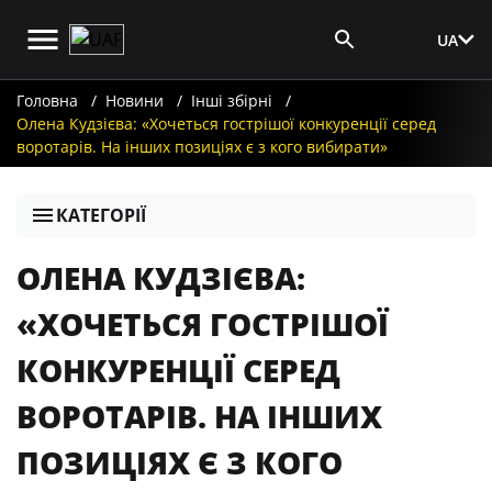
UA
Вхід для ЗМІ
Головна
Новини
Інші збірні
Олена Кудзієва: «Хочеться гострішої конкуренції серед
воротарів. На інших позиціях є з кого вибирати»
КАТЕГОРІЇ
ОЛЕНА КУДЗІЄВА:
«ХОЧЕТЬСЯ ГОСТРІШОЇ
КОНКУРЕНЦІЇ СЕРЕД
ВОРОТАРІВ. НА ІНШИХ
ПОЗИЦІЯХ Є З КОГО