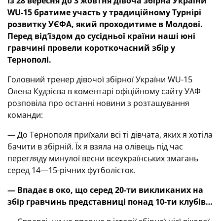
Із 28 вересня до 3 жовтня дівоча збірна України
WU-15 братиме участь у традиційному Турнірі
розвитку УЄФА, який проходитиме в Молдові.
Перед від’
їздом до сусідньої країни наші юні
гравчині провели короткочасний збір у
Тернополі.
Головний тренер дівочої збірної України WU-15
Олена Кудзієва в коментарі офіційному сайту УАФ
розповіла про останні новини з розташування
команди:
— До Тернополя приїхали всі ті дівчата, яких я хотіла
бачити в збірній. Їх я взяла на олівець під час
перегляду минулої весни всеукраїнських змагань
серед 14—15-річних футболісток.
— Впадає в око, що серед 20-ти викликаних на
збір гравчинь представниці понад 10-ти клубів…