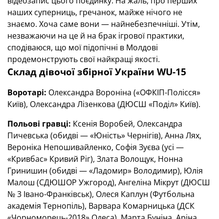
відеозапис цього поєдинку. На жаль, про перших
наших суперниць, гречанок, майже нічого не
знаємо. Хоча саме вони — найнебезпечніші. Утім,
незважаючи на це й на брак ігрової практики,
сподіваюся, що мої підопічні в Молдові
продемонструють свої найкращі якості.
Склад дівочої збірної України WU-15
Воротарі:
Олександра Вороніна («ОФКІП-Полісся»
Київ), Олександра Лізенкова (ДЮСШ «Поділ» Київ).
Польові гравці:
Ксенія Воробей, Олександра
Пичевська (обидві — «Юність» Чернігів), Анна Лях,
Вероніка Непошивайленко, Софія Зуєва (усі —
«Кривбас» Кривий Ріг), Злата Волощук, Нонна
Гринишин (обидві — «Ладомир» Володимир), Юлія
Малош (СДЮШОР Ужгород), Ангеліна Мікрут (ДЮСШ
№ 3 Івано-Франківськ), Олеся Каплун (Футбольна
академія Тернопіль), Варвара Комарницька (ДСК
«Чорноморець-2018» Одеса), Марта Буніна, Аріна