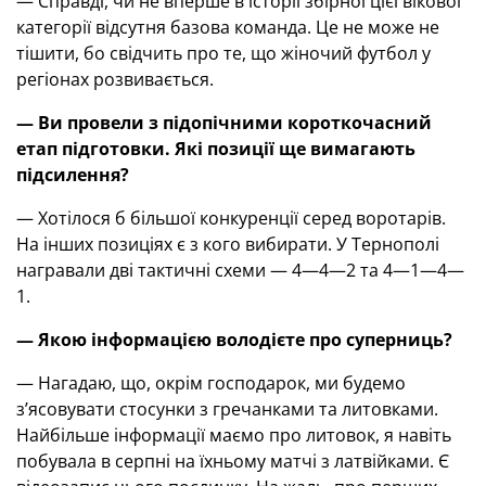
— Справді, чи не вперше в історії збірної цієї вікової
категорії відсутня базова команда. Це не може не
тішити, бо свідчить про те, що жіночий футбол у
регіонах розвивається.
— Ви провели з підопічними короткочасний
етап підготовки. Які позиції ще вимагають
підсилення?
— Хотілося б більшої конкуренції серед воротарів.
На інших позиціях є з кого вибирати. У Тернополі
награвали дві тактичні схеми — 4—4—2 та 4—1—4—
1.
— Якою інформацією володієте про суперниць?
— Нагадаю, що, окрім господарок, ми будемо
з’ясовувати стосунки з гречанками та литовками.
Найбільше інформації маємо про литовок, я навіть
побувала в серпні на їхньому матчі з латвійками. Є