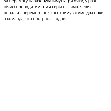
За перемогу нараховуватимуть три очки, у разі
нічиєї проводитиметься серія післяматчевих
пенальті, переможець якої отримуватиме два очки,
а команда, яка програє, — одне.
Турнір розвитку УЄФА для дівочих збірних
WU-15
28.09.2024
Молдова — Литва (11:00)
Україна
— Греція (14:00)
30.09.2024
Литва —
Україна
(11:00)
Греція — Молдова (14:00)
03.10.2024