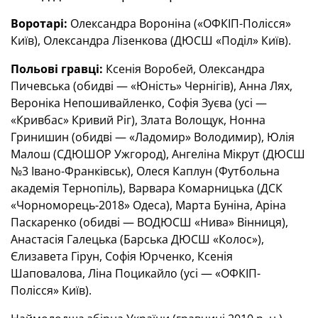
Воротарі:
Олександра Вороніна («ОФКІП-Полісся»
Київ), Олександра Лізенкова (ДЮСШ «Поділ» Київ).
Польові гравці:
Ксенія Воробей, Олександра
Пичевська (обидві — «Юність» Чернігів), Анна Лях,
Вероніка Непошивайленко, Софія Зуєва (усі —
«Кривбас» Кривий Ріг), Злата Волощук, Нонна
Гринишин (обидві — «Ладомир» Володимир), Юлія
Малош (СДЮШОР Ужгород), Ангеліна Мікрут (ДЮСШ
№3 Івано-Франківськ), Олеся Каплун (Футбольна
академія Тернопіль), Варвара Комарницька (ДСК
«Чорноморець-2018» Одеса), Марта Буніна, Аріна
Паскаренко (обидві — ВОДЮСШ «Нива» Вінниця),
Анастасія Галецька (Барська ДЮСШ «Колос»),
Єлизавета Гірун, Софія Юрченко, Ксенія
Шаповалова, Ліна Поцикайло (усі — «ОФКІП-
Полісся» Київ).