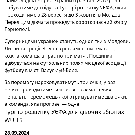
Наймолодша збірна України (гравчині 2010 р. н.)
набуватиме досвіду на Турнірі розвитку УЄФА, який
проходитиме з 28 вересня до 3 жовтня в Молдові.
Перед цим дівчата проведуть короткочасний збір у
Тернополі.
Суперницями українок стануть однолітки з Молдови,
Литви та Греції. Згідно з регламентом змагань,
кожна команда зіграє по три матчі. Поєдинки
відбудуться на футбольних полях місцевої асоціації
футболу в місті Вадул-луй-Воде.
За перемогу нараховуватимуть три очки, у разі
нічиєї проводитиметься серія післяматчевих
пенальті, переможець якої отримуватиме два очки,
а команда, яка програє, — одне.
Турнір розвитку УЄФА для дівочих збірних
WU-15
28.09.2024