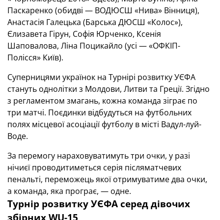
Паскаренко (обидві — ВОДЮСШ «Нива» Вінниця),
Анастасія Галецька (Барська ДЮСШ «Колос»),
Єлизавета Гірун, Софія Юрченко, Ксенія
Шаповалова, Ліна Поцикайло (усі — «ОФКІП-
Полісся» Київ).
Суперницями українок на Турнірі розвитку УЄФА
стануть однолітки з Молдови, Литви та Греції. Згідно
з регламентом змагань, кожна команда зіграє по
три матчі. Поєдинки відбудуться на футбольних
полях місцевої асоціації футболу в місті Вадул-луй-
Воде.
За перемогу нараховуватимуть три очки, у разі
нічиєї проводитиметься серія післяматчевих
пенальті, переможець якої отримуватиме два очки,
а команда, яка програє, — одне.
Турнір розвитку УЄФА серед дівочих
збірних WU-15