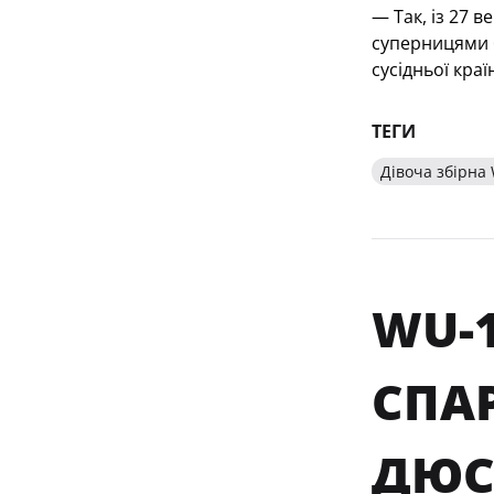
— Так, із 27 
суперницями б
сусідньої краї
ТЕГИ
Дівоча збірна 
WU-1
СПА
ДЮС