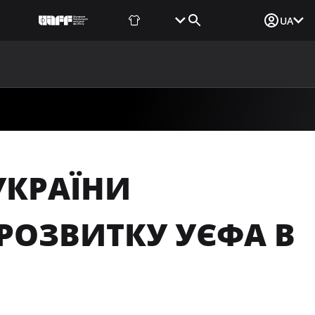
Фаншоп
Квитки
Вхід для ЗМІ
UA
ВИНИ
МЕДІА
ДОКУМЕНТИ
UAF DATA CENTER
УКРАЇНИ
 РОЗВИТКУ УЄФА В