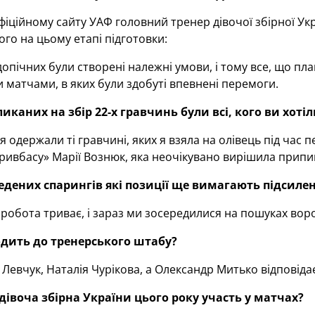
фіційному сайту УАФ головний тренер дівочої збірної Ук
ого на цьому етапі підготовки:
допічних були створені належні умови, і тому все, що п
матчами, в яких були здобуті впевнені перемоги.
иканих на збір 22-х гравчинь були всі, кого ви хоті
одержали ті гравчині, яких я взяла на олівець під час 
ривбасу» Марії Вознюк, яка неочікувано вирішила припи
едених спарингів які позиції ще вимагають підсиле
робота триває, і зараз ми зосередилися на пошуках воро
одить до тренерського штабу?
евчук, Наталія Чурікова, а Олександр Митько відповідає
дівоча збірна України цього року участь у матчах?