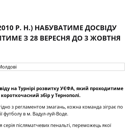
10 Р. Н.) НАБУВАТИМЕ ДОСВІДУ
ТИМЕ З 28 ВЕРЕСНЯ ДО 3 ЖОВТНЯ
свіду на Турнірі розвитку УЄФА, який проходитиме
 короткочасний збір у Тернополі.
гідно з регламентом змагань, кожна команда зіграє по
ї футболу в м. Вадул-луй-Воде.
я серія післяматчевих пенальті, переможець якої