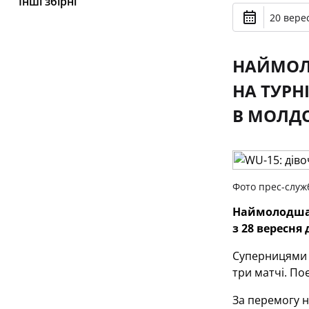
Інші збірні
20 верес
НАЙМОЛО
НА ТУРН
В МОЛДО
Фото прес-служ
Наймолодша з
з 28 вересня
Суперницями у
три матчі. По
За перемогу н