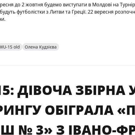
вересня до 2 жовтня будемо виступати в Молдові на Турні
удуть футболістки з Литви та Греції. 22 вересня розпо
ни.
WU-15 old
Олена Кудзієва
5: ДІВОЧА ЗБІРНА 
РИНГУ ОБІГРАЛА «
Ш № 3» З ІВАНО-Ф