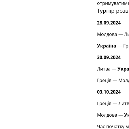
отримуватиме 
Турнір розв
28.09.2024
Молдова — Лит
Україна
— Гре
30.09.2024
Литва —
Укра
Греція — Молд
03.10.2024
Греція — Литв
Молдова —
У
Час початку м