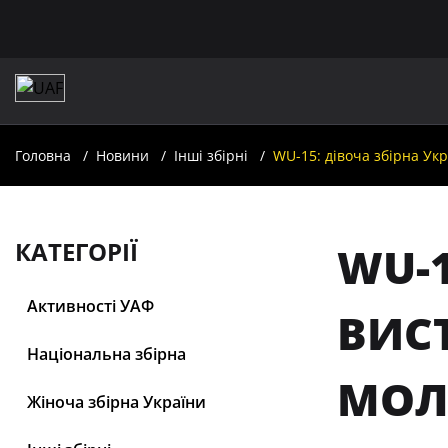
Головна
Новини
Інші збірні
WU-15: дівоча збірна Ук
КАТЕГОРІЇ
WU-1
Активності УАФ
ВИСТ
Національна збірна
МОЛ
Жіноча збірна України