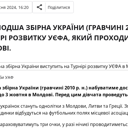
ня 2024, 16:20
Поділитися
ДША ЗБІРНА УКРАЇНИ (ГРАВЧИНІ 20
ІРІ РОЗВИТКУ УЄФА, ЯКИЙ ПРОХОДИ
ВІ.
би УАФ
бірна України (гравчині 2010 р. н.) набуватиме до
 до 3 жовтня в Молдові. Перед цим дівчата проведуть
країнок стануть однолітки з Молдови, Литви та Греції. З
єдинки відбудуться на футбольних полях місцевої асоціаці
араховуватимуть три очки, у разі нічиєї проводитиметьс