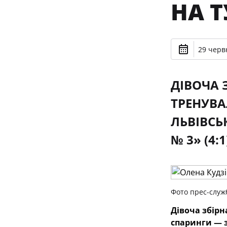
НА Т
29 черв
ДІВОЧА 
ТРЕНУВА
ЛЬВІВСЬ
№ 3» (4:1
Фото прес-служ
Дівоча збірн
спаринги — з