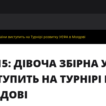
ГОЛОВНА
ПРО УАФ
ЗБІРНІ
ЧЛЕНИ УАФ
НО
раїни виступить на Турнірі розвитку УЄФА в Молдові
5: ДІВОЧА ЗБІРНА 
УПИТЬ НА ТУРНІРІ
ДОВІ