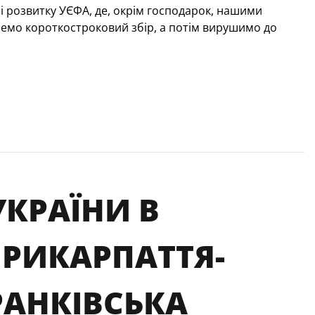
рі розвитку УЄФА, де, окрім господарок, нашими
чнемо короткостроковий збір, а потім вирушимо до
УКРАЇНИ В
ПРИКАРПАТТЯ-
РАНКІВСЬКА