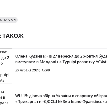
WU-15 old
Е ТАКОЖ
Олена Кудзієва: «Із 27 вересня до 2 жовтня бу
виступати в Молдові на Турнірі розвитку УЄФА
29 червня 2024, 15:00
WU-15: дівоча збірна України в спарингу обігра
«Прикарпаття-ДЮСШ № 3» з Івано-Франківська