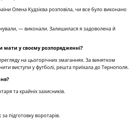
раїни Олена Кудзієва розповіла, чи все було виконано
ланували, — виконали. Залишилася я задоволена й
ли мати у своєму розпорядженні?
перегляду на цьогорічних змаганнях. За винятком
нити виступи у футболі, решта приїхала до Тернополя.
ння?
таря та крайніх захисників.
 за підготовку воротарів.