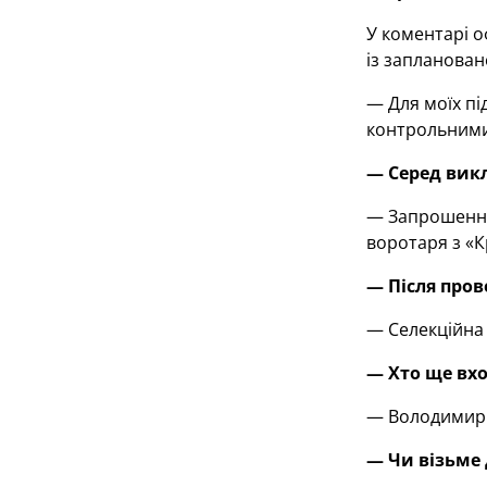
У коментарі о
із запланован
— Для моїх пі
контрольними 
— Серед викл
— Запрошення 
воротаря з «К
— Після пров
— Селекційна 
— Хто ще вх
— Володимир Л
— Чи візьме 